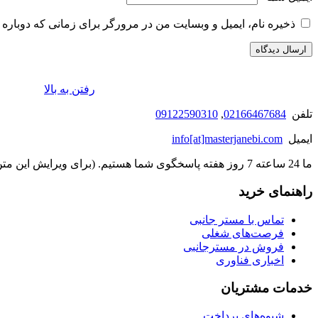
ذخیره نام، ایمیل و وبسایت من در مرورگر برای زمانی که دوباره 
رفتن به بالا
تلفن
02166467684
,
09122590310
ایمیل
info[at]masterjanebi.com
ما 24 ساعته 7 روز هفته پاسخگوی شما هستیم. (برای ویرایش این متن به پیکربندی پوسته > تب برچسب‌ها مراجعه نمایید.)
راهنمای خرید
تماس با مستر جانبی
فرصت‌های شغلی
فروش در مسترجانبی
اخباری فناوری
خدمات مشتریان
شیوه‌های پرداخت