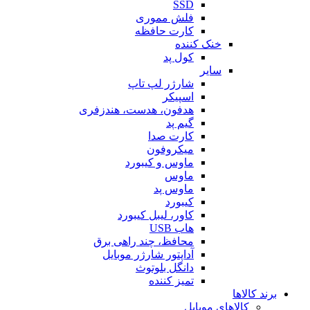
SSD
فلش مموری
کارت حافظه
خنک کننده
کول پد
سایر
شارژر لپ تاپ
اسپیکر
هدفون، هدست، هندزفری
گیم پد
کارت صدا
میکروفون
ماوس و کیبورد
ماوس
ماوس پد
کیبورد
کاور، لیبل کیبورد
هاب USB
محافظ، چند راهی برق
آداپتور شارژر موبایل
دانگل بلوتوث
تمیز کننده
برند کالاها
کالاهای موبایل