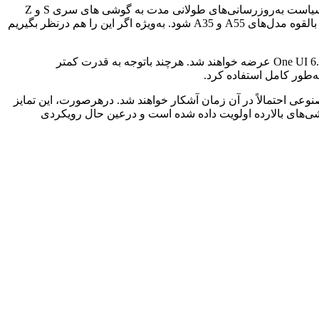
با وجود اینکه که سامسونگ در زمینه پشتیبانی نرم‌افزاری از بیشتر رقبایش عملکرد بهتری دارد، تصمیم این شرکت کره‌ای در محدود کردن سیاست به‌روزرسانی‌های طولانی مدت به گوشی های سری S و Z
پرسش‌های زیادی درباره آینده پشتیبانی نرم‌افزاری گوشی‌های میان‌رده ایجاد کرده است. این تمایز ممکن است باعث دلسرد شدن خریداران بالقوه مدل‌های A55 و A35 شود. به‌ویژه اگر این را هم درنظر بگیریم
درحالی که سامسونگ هنوز درباره این نابرابری اظهار نظر نکرده است، گزارشات حاکی از این است که A55 و A35 احتمالاً با رابط‌ کاربری One UI 6.1 عرضه خواهند شد. هرچند باتوجه به قدرت کمتر
ه‌طور کامل استفاده کرد.
بوط به هوش مصنوعی احتمالاً در آن زمان آشکار خواهند شد. درهرصورت، این تمایز
شی‌های بالارده اولویت داده شده است و درعین حال رویکردی