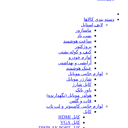
دسته بندی کالاها
لایف استایل
ماساژور
پمپ باد
ساعت هوشمند
پروژکتور
کیف و کوله پشتی
لوازم خودرو
آرایشی و بهداشتی
عینک هوشمند
لوازم جانبی موبایل
شارژر موبایل
کابل شارژ
پاور بانک
هولدر موبایل (نگهدارنده)
قاب و گلس
لوازم جانبی کامپیوتر و لپ تاپ
کابل
کابل HDMI
کابل VGA
کابل DISPLAY PORT