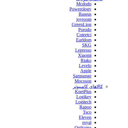
Mcdodo
Powerology
Baseus
joyroom
GreenLion
Porodo
Coteetci
Earldom
SKG
Lepresso
Xiaomi
Rtako
Levelo
Apple
Samsunge
Mocoson
کالاهای کامپیوتر
KnetPlus
Logikey
Logitech
Rapoo
Tsco
Eleven
royal
Onikuma