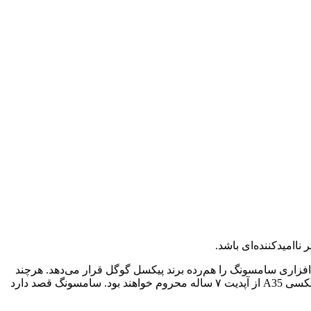
ده کرد. این اقدام در حیطه پشتیبانی نرم‌‌افزاری سامسونگ را هم‌رده برند پیکسل گوگل قرار می‌دهد. هرچند
این سیاست بهبود یافته فقط در مورد دستگاه‌های پرچمدار این شرکت صدق می‌کند و گوشی‌های میان‌رده سامسونگ یعنی گلکسی A55 و گلکسی A35 از آپدیت ۷ ساله محروم خواهند بود. سامسونگ قصد دارد