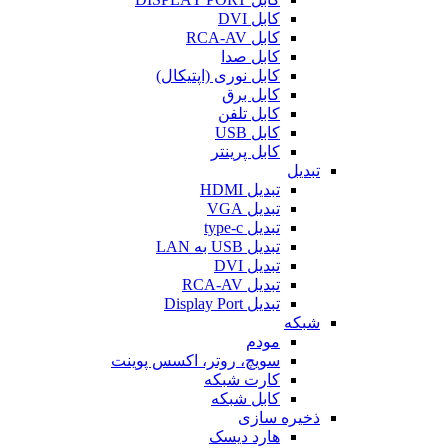
کابل DVI
کابل RCA-AV
کابل صدا
کابل نوری (اپتیکال)
کابل برق
کابل تلفن
کابل USB
کابل پرینتر
تبدیل
تبدیل HDMI
تبدیل VGA
تبدیل type-c
تبدیل USB به LAN
تبدیل DVI
تبدیل RCA-AV
تبدیل Display Port
شبکه
مودم
سویچ، روتر، اکسس پوینت
کارت شبکه
کابل شبکه
ذخیره سازی
هارد دیسک