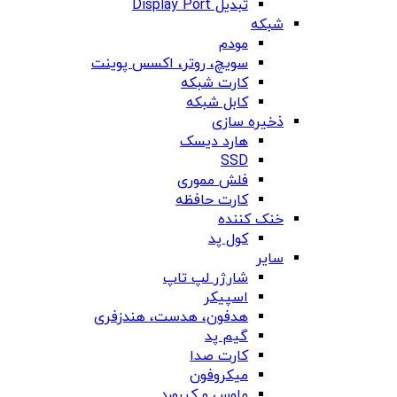
تبدیل Display Port
شبکه
مودم
سویچ، روتر، اکسس پوینت
کارت شبکه
کابل شبکه
ذخیره سازی
هارد دیسک
SSD
فلش مموری
کارت حافظه
خنک کننده
کول پد
سایر
شارژر لپ تاپ
اسپیکر
هدفون، هدست، هندزفری
گیم پد
کارت صدا
میکروفون
ماوس و کیبورد