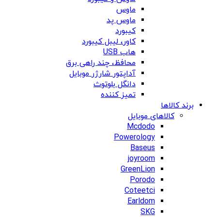
ماوس
ماوس پد
کیبورد
کاور، لیبل کیبورد
هاب USB
محافظ، چند راهی برق
آداپتور شارژر موبایل
دانگل بلوتوث
تمیز کننده
برند کالاها
کالاهای موبایل
Mcdodo
Powerology
Baseus
joyroom
GreenLion
Porodo
Coteetci
Earldom
SKG