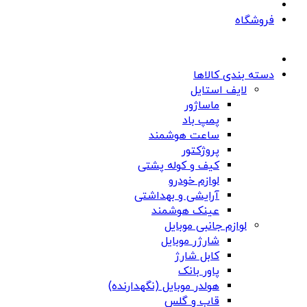
فروشگاه
دسته بندی کالاها
لایف استایل
ماساژور
پمپ باد
ساعت هوشمند
پروژکتور
کیف و کوله پشتی
لوازم خودرو
آرایشی و بهداشتی
عینک هوشمند
لوازم جانبی موبایل
شارژر موبایل
کابل شارژ
پاور بانک
هولدر موبایل (نگهدارنده)
قاب و گلس