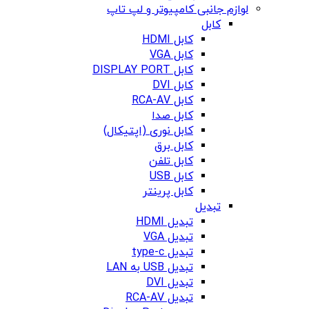
لوازم جانبی کامپیوتر و لپ تاپ
کابل
کابل HDMI
کابل VGA
کابل DISPLAY PORT
کابل DVI
کابل RCA-AV
کابل صدا
کابل نوری (اپتیکال)
کابل برق
کابل تلفن
کابل USB
کابل پرینتر
تبدیل
تبدیل HDMI
تبدیل VGA
تبدیل type-c
تبدیل USB به LAN
تبدیل DVI
تبدیل RCA-AV