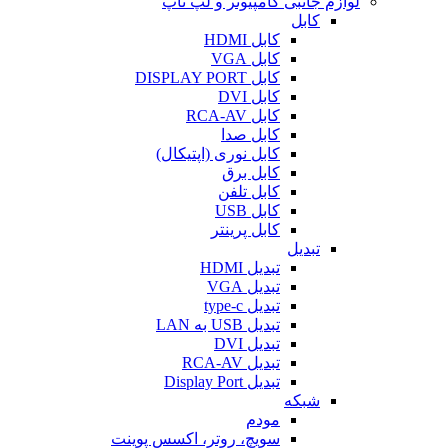
لوازم جانبی کامپیوتر و لپ تاپ
کابل
کابل HDMI
کابل VGA
کابل DISPLAY PORT
کابل DVI
کابل RCA-AV
کابل صدا
کابل نوری (اپتیکال)
کابل برق
کابل تلفن
کابل USB
کابل پرینتر
تبدیل
تبدیل HDMI
تبدیل VGA
تبدیل type-c
تبدیل USB به LAN
تبدیل DVI
تبدیل RCA-AV
تبدیل Display Port
شبکه
مودم
سویچ، روتر، اکسس پوینت