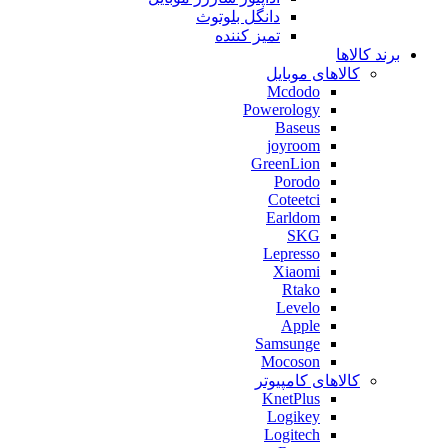
دانگل بلوتوث
تمیز کننده
برند کالاها
کالاهای موبایل
Mcdodo
Powerology
Baseus
joyroom
GreenLion
Porodo
Coteetci
Earldom
SKG
Lepresso
Xiaomi
Rtako
Levelo
Apple
Samsunge
Mocoson
کالاهای کامپیوتر
KnetPlus
Logikey
Logitech