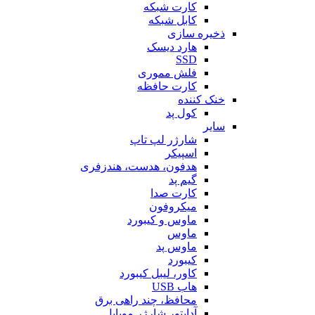
کارت شبکه
کابل شبکه
ذخیره سازی
هارد دیسک
SSD
فلش مموری
کارت حافظه
خنک کننده
کول پد
سایر
شارژر لپ تاپ
اسپیکر
هدفون، هدست، هندزفری
گیم پد
کارت صدا
میکروفون
ماوس و کیبورد
ماوس
ماوس پد
کیبورد
کاور، لیبل کیبورد
هاب USB
محافظ، چند راهی برق
آداپتور شارژر موبایل