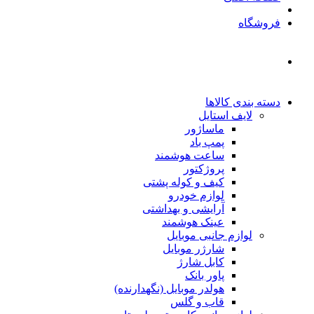
فروشگاه
دسته بندی کالاها
لایف استایل
ماساژور
پمپ باد
ساعت هوشمند
پروژکتور
کیف و کوله پشتی
لوازم خودرو
آرایشی و بهداشتی
عینک هوشمند
لوازم جانبی موبایل
شارژر موبایل
کابل شارژ
پاور بانک
هولدر موبایل (نگهدارنده)
قاب و گلس