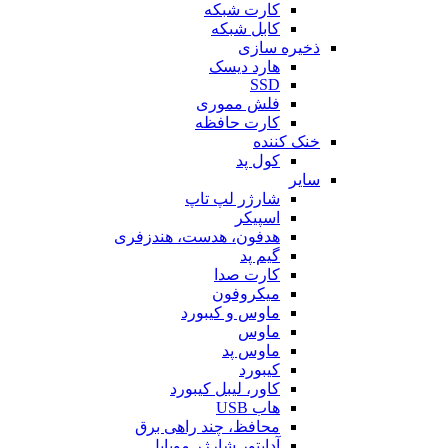
کارت شبکه
کابل شبکه
ذخیره سازی
هارد دیسک
SSD
فلش مموری
کارت حافظه
خنک کننده
کول پد
سایر
شارژر لپ تاپ
اسپیکر
هدفون، هدست، هندزفری
گیم پد
کارت صدا
میکروفون
ماوس و کیبورد
ماوس
ماوس پد
کیبورد
کاور، لیبل کیبورد
هاب USB
محافظ، چند راهی برق
آداپتور شارژر موبایل