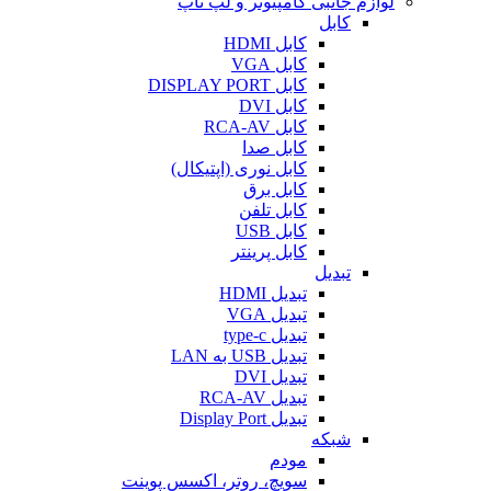
لوازم جانبی کامپیوتر و لپ تاپ
کابل
کابل HDMI
کابل VGA
کابل DISPLAY PORT
کابل DVI
کابل RCA-AV
کابل صدا
کابل نوری (اپتیکال)
کابل برق
کابل تلفن
کابل USB
کابل پرینتر
تبدیل
تبدیل HDMI
تبدیل VGA
تبدیل type-c
تبدیل USB به LAN
تبدیل DVI
تبدیل RCA-AV
تبدیل Display Port
شبکه
مودم
سویچ، روتر، اکسس پوینت