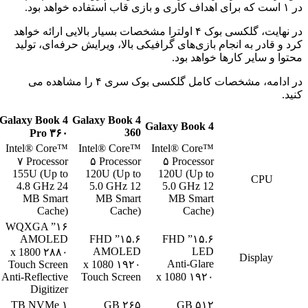
در ۱ است که برای اهداف کاری و بازی قاب استفاده خواهد بود.
در نهایت، گلکسی بوک ۴ اولترا مشخصات بسیار بالایی ارائه خواهد
کرد و قادر به انجام بازی‌های گرافیکی بالا، ویرایش حرفه‌ای، تولید
محتوا و سایر کارها خواهد بود.
در ادامه، مشخصات کامل گلکسی بوک سری ۴ را مشاهده می
کنید.
Galaxy Book 4
Galaxy Book 4
Galaxy Book 4
360
Pro
۳۶۰
Intel® Core™
Intel® Core™
Intel® Core™
۷ Processor
۵ Processor
۵ Processor
155U (Up to
120U (Up to
120U (Up to
CPU
4.8 GHz 24
5.0 GHz 12
5.0 GHz 12
MB Smart
MB Smart
MB Smart
Cache)
Cache)
Cache)
۱۶” WQXGA
AMOLED
۱۵.۶” FHD
۱۵.۶” FHD
AMOLED
LED
۲۸۸۰ x 1800
Display
Anti-Glare
Touch Screen
۱۹۲۰ x 1080
Anti-Reflective
Touch Screen
۱۹۲۰ x 1080
Digitizer
۱ TB NVMe
۲۶۵ GB
۵۱۲ GB