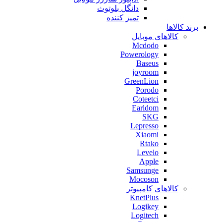
دانگل بلوتوث
تمیز کننده
برند کالاها
کالاهای موبایل
Mcdodo
Powerology
Baseus
joyroom
GreenLion
Porodo
Coteetci
Earldom
SKG
Lepresso
Xiaomi
Rtako
Levelo
Apple
Samsunge
Mocoson
کالاهای کامپیوتر
KnetPlus
Logikey
Logitech