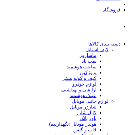
فروشگاه
دسته بندی کالاها
لایف استایل
ماساژور
پمپ باد
ساعت هوشمند
پروژکتور
کیف و کوله پشتی
لوازم خودرو
آرایشی و بهداشتی
عینک هوشمند
لوازم جانبی موبایل
شارژر موبایل
کابل شارژ
پاور بانک
هولدر موبایل (نگهدارنده)
قاب و گلس