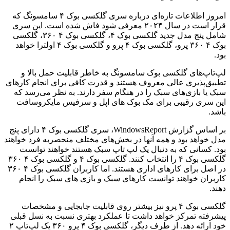
امروز اطلاعات تازه‌ای درباره سری گلکسی بوک ۴ سامسونگ که
قرار است در سال ۲۰۲۴ معرفی شود فاش شده است. این سری
شامل پنج مدل جدید گلکسی بوک ۴، گلکسی بوک ۴ ۳۶۰، گلکسی
بوک ۴ ۳۶۰ پرو، گلکسی بوک ۴ پرو و گلکسی بوک ۴ اولترا خواهد
بود.
لپ‌تاپ‌های گلکسی بوک سامسونگ به خاطر قابلیت حمل بالا و
تطبیق‌پذیری عالی معروف هستند و قدرت کافی برای انجام کارهای
سبک یا بازی‌های سبک را در هنگام سفر دارند. به نظر می‌رسد که
این سری رقیبی برای مک بوک های اپل و سرفیس مایکروسافت
باشد.
بر اساس گزارش WindowsReport، سری گلکسی بوک ۴ دارای پنج
مدل خواهد بود و همه آنها در بخش‌های مختلف منحصر‌به فرد خواهند
بود. کسانی که به دنبال یک لپ تاپ سبک هستند خواهند توانست
گلکسی بوک ۴ را انتخاب کنند. گلکسی بوک ۴ و گلکسی بوک ۴ ۳۶۰
در اصل برای کارهای اداری هستند. اما کاربران گلکسی بوک ۴ ۳۶۰
کاربران خواهند توانست کارهای سبک و بازی های سبک را انجام
دهند.
گلکسی بوک ۴ پرو نیز بیشتر روی قابلیت جابجایی و مشخصات
پیشرفته تمرکز خواهد داشت تا عملکرد بهتری نسبت به نسل قبلی
خود ارائه دهد. از طرف دیگر، گلکسی بوک ۴ پرو ۳۶۰ یک لپ‌تاپ ۲