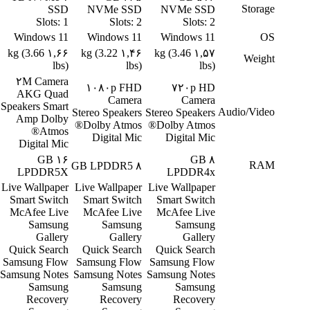
Storage
SSD
NVMe SSD
NVMe SSD
Slots: 1
Slots: 2
Slots: 2
Windows 11
Windows 11
Windows 11
OS
۱,۶۶ kg (3.66
۱,۴۶ kg (3.22
۱,۵۷ kg (3.46
Weight
lbs)
lbs)
lbs)
۲M Camera
۱۰۸۰p FHD
۷۲۰p HD
AKG Quad
Camera
Camera
Speakers Smart
Audio/Video
Stereo Speakers
Stereo Speakers
Amp Dolby
Dolby Atmos®
Dolby Atmos®
Atmos®
Digital Mic
Digital Mic
Digital Mic
۱۶ GB
۸ GB
RAM
۸ GB LPDDR5
LPDDR5X
LPDDR4x
Live Wallpaper
Live Wallpaper
Live Wallpaper
Smart Switch
Smart Switch
Smart Switch
McAfee Live
McAfee Live
McAfee Live
Samsung
Samsung
Samsung
Gallery
Gallery
Gallery
Quick Search
Quick Search
Quick Search
Samsung Flow
Samsung Flow
Samsung Flow
Samsung Notes
Samsung Notes
Samsung Notes
Samsung
Samsung
Samsung
Recovery
Recovery
Recovery