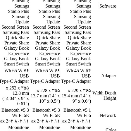
Samsung
Samsung
Samsung
Settings
Settings
Settings
Software
Studio Plus
Studio Plus
Studio Plus
Samsung
Samsung
Samsung
Update
Update
Update
Second Screen
Second Screen
Second Screen
Samsung Pass
Samsung Pass
Samsung Pass
Quick Share
Quick Share
Quick Share
Private Share
Private Share
Private Share
Galaxy Book
Galaxy Book
Galaxy Book
Experience
Experience
Experience
Galaxy Book
Galaxy Book
Galaxy Book
Smart Switch
Smart Switch
Smart Switch
۷۶ Wh 65 W
۶۸ Wh 65 W
۵۴ Wh 45 W
Adapter
USB
USB
USB
Type-C Adapter
Type-C Adapter
Type-C Adapter
۳۵۵ x 252 x
۳۵۵ x 228 x
۳۶۵ x 229 x
Width Depth
12.8 mm
13.7 mm (14″ x
15.4 mm (14″ x
Height
(14.04″ x 9″ x
10″ x 0.5″)
9″ x 0.6″)
0.61″)
Bluetooth v5.3
Bluetooth v5.3
Bluetooth v5.1
Wi-Fi 6E
Wi-Fi 6E
Wi-Fi 6
Network
۸۰۲.۱۱ ax 2×۲
۸۰۲.۱۱ ax 2×۲
۸۰۲.۱۱ ax 2×۲
Moonstone
Moonstone
Moonstone
Color