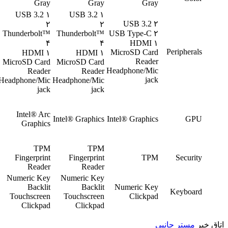
Gray
Gray
Gray
۱ USB 3.2
۱ USB 3.2
۲ USB 3.2
۲
۲
Thunderbolt™
Thunderbolt™
۲ USB Type-C
۴
۴
۱ HDMI
Peripherals
MicroSD Card
۱ HDMI
۱ HDMI
Reader
MicroSD Card
MicroSD Card
Headphone/Mic
Reader
Reader
jack
Headphone/Mic
Headphone/Mic
jack
jack
Intel® Arc
Intel® Graphics
Intel® Graphics
GPU
Graphics
TPM
TPM
Fingerprint
Fingerprint
TPM
Security
Reader
Reader
Numeric Key
Numeric Key
Backlit
Backlit
Numeric Key
Keyboard
Touchscreen
Touchscreen
Clickpad
Clickpad
Clickpad
اتاق خبر
مستر جانبی