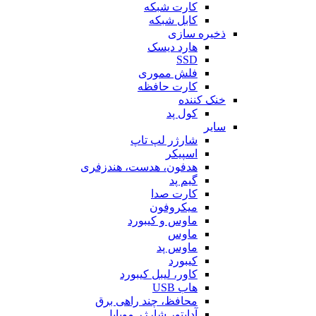
کارت شبکه
کابل شبکه
ذخیره سازی
هارد دیسک
SSD
فلش مموری
کارت حافظه
خنک کننده
کول پد
سایر
شارژر لپ تاپ
اسپیکر
هدفون، هدست، هندزفری
گیم پد
کارت صدا
میکروفون
ماوس و کیبورد
ماوس
ماوس پد
کیبورد
کاور، لیبل کیبورد
هاب USB
محافظ، چند راهی برق
آداپتور شارژر موبایل