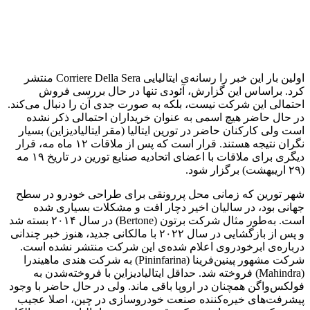
اولین بار این خبر را رسانه‌ی ایتالیایی Corriere Della Sera منتشر
کرد. براساس این گزارش، آئودی تنها در حال بررسی فروش
احتمالی این شرکت نیست، بلکه به صورت جدی آن را دنبال می‌کند.
در حال حاضر هیچ اسمی به عنوان خریداران احتمالی ذکر نشده
است ولی کارکنان حاضر در تورین ایتالیا (مقر ایتالیادیزاین) بسیار
نگران نتیجه هستند. قرار است که پس از ملاقات ۱۲ ماه مه، قرار
دیگری برای ملاقات با اعضای اتحادیه صنایع تورین در تاریخ ۱۹ مه
(۲۹ اریبهشت) برگزار شود.
شهر تورین که زمانی محل پررونقی برای طراحی خودرو در سطح
جهانی بود، در سالیان اخیر دچار افت و مشکلات بسیاری شده
است. به‌طور مثال شرکت برتون (Bertone) در سال ۲۰۱۴ بسته شد
و پس از بازگشایی در سال ۲۰۲۲ با مالکانی جدید، هنوز خبر چندانی
درباره‌ی ابرخودروی اعلام شده‌ی این شرکت منتشر نشده است.
شرکت مشهور پینین‌فرینا (Pininfarina) به شرکت هندی ماهیندرا
(Mahindra) فروخته شد. حداقل ایتالیادیزاین با فروخته‌شدن به
فولکس‌واگن همچنان در اروپا باقی ماند. ولی در حال حاضر با وجود
پیشرفت‌های خیره‌کننده صنعت خودروسازی در چین، اصلا عجیب