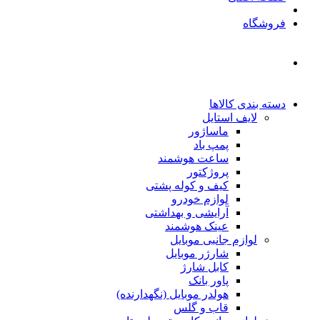
فروشگاه
دسته بندی کالاها
لایف استایل
ماساژور
پمپ باد
ساعت هوشمند
پروژکتور
کیف و کوله پشتی
لوازم خودرو
آرایشی و بهداشتی
عینک هوشمند
لوازم جانبی موبایل
شارژر موبایل
کابل شارژ
پاور بانک
هولدر موبایل (نگهدارنده)
قاب و گلس