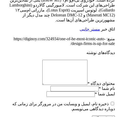
کرده است؛ خودروی بی‌ام‌و ام۱ (BMW M1) یکی از نمادین‌ترین
طراحی‌های این شرکت است. لامبورگینی گالاردو (Lamborghini
Gallardo)، لوتوس اسپریت (Lotus Esprit)، مازراتی ام‌سی۱۲
(Maserati MC12) و Delorean DMC-12 چند مدل دیگر از
مشهورترین طراحی‌های آن‌ها است.
اتاق خبر
مستر جانبی
منبع: https://diginoy.com/324934/one-of-he-most-iconic-auto-
design-firms-is-up-for-sale/
دیدگاه‌های نوشته
محتوای دیدگاه
*
نام شما
*
ایمیل شما
*
ذخیره نام، ایمیل و وبسایت من در مرورگر برای زمانی که
دوباره دیدگاهی می‌نویسم.