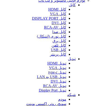
لوازم جانبی کامپیوتر و لپ تاپ
کابل
کابل HDMI
کابل VGA
کابل DISPLAY PORT
کابل DVI
کابل RCA-AV
کابل صدا
کابل نوری (اپتیکال)
کابل برق
کابل تلفن
کابل USB
کابل پرینتر
تبدیل
تبدیل HDMI
تبدیل VGA
تبدیل type-c
تبدیل USB به LAN
تبدیل DVI
تبدیل RCA-AV
تبدیل Display Port
شبکه
مودم
سویچ، روتر، اکسس پوینت