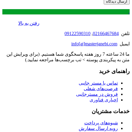
.
رفتن به بالا
تلفن
02166467684
,
09122590310
ایمیل
info[at]masterjanebi.com
ما 24 ساعته 7 روز هفته پاسخگوی شما هستیم. (برای ویرایش این
متن به پیکربندی پوسته > تب برچسب‌ها مراجعه نمایید.)
راهنمای خرید
تماس با مستر جانبی
فرصت‌های شغلی
فروش در مسترجانبی
اخباری فناوری
خدمات مشتریان
شیوه‌های پرداخت
رویه ارسال سفارش