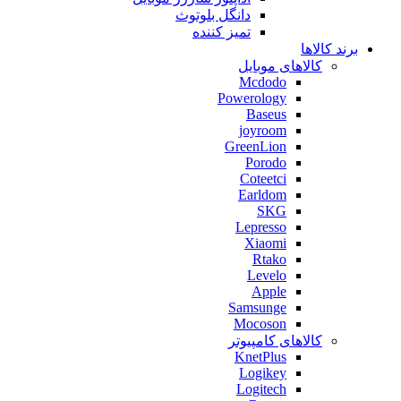
دانگل بلوتوث
تمیز کننده
برند کالاها
کالاهای موبایل
Mcdodo
Powerology
Baseus
joyroom
GreenLion
Porodo
Coteetci
Earldom
SKG
Lepresso
Xiaomi
Rtako
Levelo
Apple
Samsunge
Mocoson
کالاهای کامپیوتر
KnetPlus
Logikey
Logitech