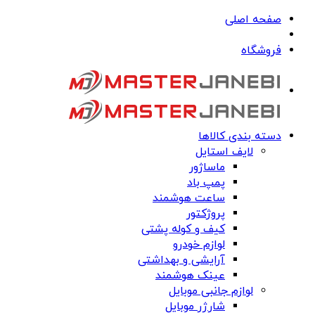
صفحه اصلی
فروشگاه
دسته بندی کالاها
لایف استایل
ماساژور
پمپ باد
ساعت هوشمند
پروژکتور
کیف و کوله پشتی
لوازم خودرو
آرایشی و بهداشتی
عینک هوشمند
لوازم جانبی موبایل
شارژر موبایل