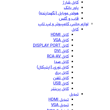
کابل شارژ
پاور بانک
هولدر موبایل (نگهدارنده)
قاب و گلس
لوازم جانبی کامپیوتر و لپ تاپ
کابل
کابل HDMI
کابل VGA
کابل DISPLAY PORT
کابل DVI
کابل RCA-AV
کابل صدا
کابل نوری (اپتیکال)
کابل برق
کابل تلفن
کابل USB
کابل پرینتر
تبدیل
تبدیل HDMI
تبدیل VGA