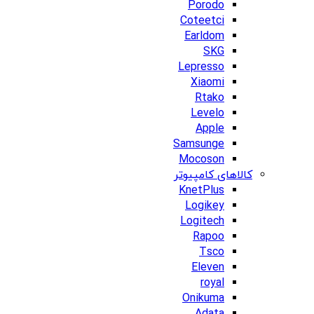
Porodo
Coteetci
Earldom
SKG
Lepresso
Xiaomi
Rtako
Levelo
Apple
Samsunge
Mocoson
کالاهای کامپیوتر
KnetPlus
Logikey
Logitech
Rapoo
Tsco
Eleven
royal
Onikuma