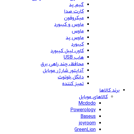
گیم پد
کارت صدا
میکروفون
ماوس و کیبورد
ماوس
ماوس پد
کیبورد
کاور، لیبل کیبورد
هاب USB
محافظ، چند راهی برق
آداپتور شارژر موبایل
دانگل بلوتوث
تمیز کننده
برند کالاها
کالاهای موبایل
Mcdodo
Powerology
Baseus
joyroom
GreenLion