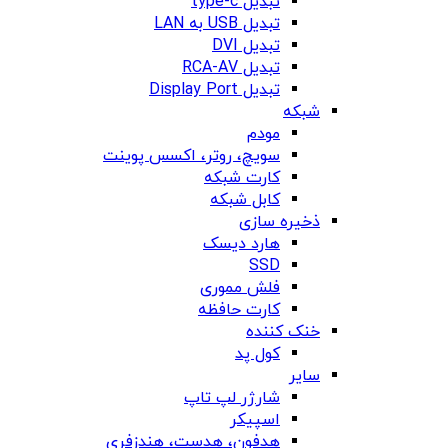
تبدیل type-c
تبدیل USB به LAN
تبدیل DVI
تبدیل RCA-AV
تبدیل Display Port
شبکه
مودم
سویچ، روتر، اکسس پوینت
کارت شبکه
کابل شبکه
ذخیره سازی
هارد دیسک
SSD
فلش مموری
کارت حافظه
خنک کننده
کول پد
سایر
شارژر لپ تاپ
اسپیکر
هدفون، هدست، هندزفری