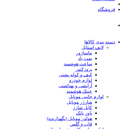
فروشگاه
دسته بندی کالاها
لایف استایل
ماساژور
پمپ باد
ساعت هوشمند
پروژکتور
کیف و کوله پشتی
لوازم خودرو
آرایشی و بهداشتی
عینک هوشمند
لوازم جانبی موبایل
شارژر موبایل
کابل شارژ
پاور بانک
هولدر موبایل (نگهدارنده)
قاب و گلس