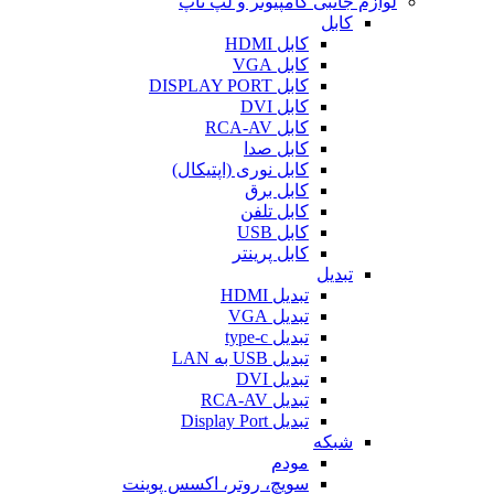
لوازم جانبی کامپیوتر و لپ تاپ
کابل
کابل HDMI
کابل VGA
کابل DISPLAY PORT
کابل DVI
کابل RCA-AV
کابل صدا
کابل نوری (اپتیکال)
کابل برق
کابل تلفن
کابل USB
کابل پرینتر
تبدیل
تبدیل HDMI
تبدیل VGA
تبدیل type-c
تبدیل USB به LAN
تبدیل DVI
تبدیل RCA-AV
تبدیل Display Port
شبکه
مودم
سویچ، روتر، اکسس پوینت