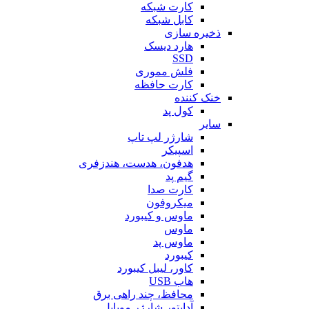
کارت شبکه
کابل شبکه
ذخیره سازی
هارد دیسک
SSD
فلش مموری
کارت حافظه
خنک کننده
کول پد
سایر
شارژر لپ تاپ
اسپیکر
هدفون، هدست، هندزفری
گیم پد
کارت صدا
میکروفون
ماوس و کیبورد
ماوس
ماوس پد
کیبورد
کاور، لیبل کیبورد
هاب USB
محافظ، چند راهی برق
آداپتور شارژر موبایل