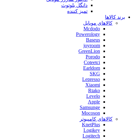
دانگل بلوتوث
تمیز کننده
برند کالاها
کالاهای موبایل
Mcdodo
Powerology
Baseus
joyroom
GreenLion
Porodo
Coteetci
Earldom
SKG
Lepresso
Xiaomi
Rtako
Levelo
Apple
Samsunge
Mocoson
کالاهای کامپیوتر
KnetPlus
Logikey
Logitech