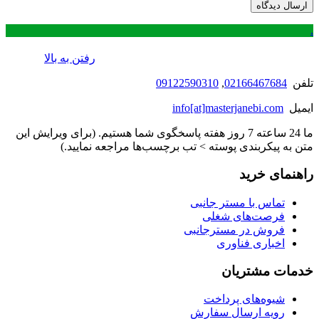
.
رفتن به بالا
تلفن
02166467684
,
09122590310
ایمیل
info[at]masterjanebi.com
ما 24 ساعته 7 روز هفته پاسخگوی شما هستیم. (برای ویرایش این
متن به پیکربندی پوسته > تب برچسب‌ها مراجعه نمایید.)
راهنمای خرید
تماس با مستر جانبی
فرصت‌های شغلی
فروش در مسترجانبی
اخباری فناوری
خدمات مشتریان
شیوه‌های پرداخت
رویه ارسال سفارش