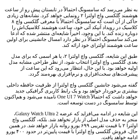
به نظر می‌رسد که سامسونگ احتمالاً در تابستان پیش رو از ساعت
هوشمند گلکسی واچ اولترا ۲ رونمایی خواهد کرد. نشانه‌های زیادی
حاکی از آن است که سامسونگ احتمالاً با معرفی گلکسی واچ ۸
کلاسیک در رویداد آنپکد آتی خود، ساعت هوشمند کلاسیک‌اش را
دوباره زنده کند. با این وجود، اخیراً شایعه‌ای منتشر شده که ادعا
می‌کند سامسونگ احتمالاً در نظر دارد امسال جانشینی برای اولین
ساعت هوشمند اولترای خود ارائه کند.
طبق این شایعه، گلکسی واچ اولترا ۲، یا هر اسمی که برای مدل
بعدی گلکسی واچ اولترا انتخاب شود، از نظر طراحی مشابه مدل
اولیه خواهد بود. با این حال، انتظار می‌رود که این ساعت از
پیشرفت‌های سخت‌افزاری و نرم‌افزاری بهره‌مند گردد.
گفته می‌شود جانشین گلکسی واچ اولترا از ظرفیت حافظه داخلی
بیشتری برخوردار خواهد بود و یک رابط کاربری گرافیکی جدید
خواهد داشت که احتمالاً One UI 7 Watch نامیده می‌شود و هم‌اکنون
توسط سامسونگ در دست توسعه است.
این شایعه در ادامه می‌افزاید که عرضه Galaxy Watch Ultra 2،
منجر به حذف مدل اصلی از بازار نخواهد شد. بلکه، گلکسی واچ
اولترا ۲ با قیمت تقریبی ۶۹۹ یورو روانه بازار خواهد شد. در همین
حال، فروش گلکسی واچ اولترا با قیمت پایین‌تر در حدود ۴۰۰ یورو
ادامه خواهد یافت.