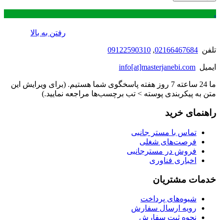
.
رفتن به بالا
تلفن
02166467684
,
09122590310
ایمیل
info[at]masterjanebi.com
ما 24 ساعته 7 روز هفته پاسخگوی شما هستیم. (برای ویرایش این
متن به پیکربندی پوسته > تب برچسب‌ها مراجعه نمایید.)
راهنمای خرید
تماس با مستر جانبی
فرصت‌های شغلی
فروش در مسترجانبی
اخباری فناوری
خدمات مشتریان
شیوه‌های پرداخت
رویه ارسال سفارش
نحوه ثبت سفارش