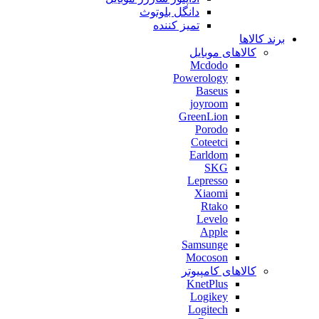
دانگل بلوتوث
تمیز کننده
برند کالاها
کالاهای موبایل
Mcdodo
Powerology
Baseus
joyroom
GreenLion
Porodo
Coteetci
Earldom
SKG
Lepresso
Xiaomi
Rtako
Levelo
Apple
Samsunge
Mocoson
کالاهای کامپیوتر
KnetPlus
Logikey
Logitech