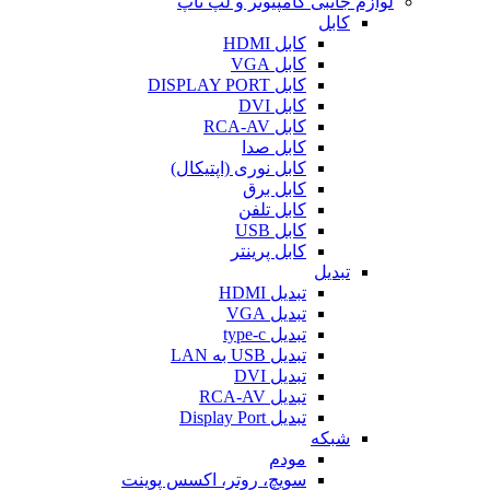
لوازم جانبی کامپیوتر و لپ تاپ
کابل
کابل HDMI
کابل VGA
کابل DISPLAY PORT
کابل DVI
کابل RCA-AV
کابل صدا
کابل نوری (اپتیکال)
کابل برق
کابل تلفن
کابل USB
کابل پرینتر
تبدیل
تبدیل HDMI
تبدیل VGA
تبدیل type-c
تبدیل USB به LAN
تبدیل DVI
تبدیل RCA-AV
تبدیل Display Port
شبکه
مودم
سویچ، روتر، اکسس پوینت