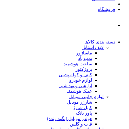
فروشگاه
دسته بندی کالاها
لایف استایل
ماساژور
پمپ باد
ساعت هوشمند
پروژکتور
کیف و کوله پشتی
لوازم خودرو
آرایشی و بهداشتی
عینک هوشمند
لوازم جانبی موبایل
شارژر موبایل
کابل شارژ
پاور بانک
هولدر موبایل (نگهدارنده)
قاب و گلس