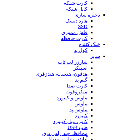
کارت شبکه
کابل شبکه
ذخیره سازی
هارد دیسک
SSD
فلش مموری
کارت حافظه
خنک کننده
کول پد
سایر
شارژر لپ تاپ
اسپیکر
هدفون، هدست، هندزفری
گیم پد
کارت صدا
میکروفون
ماوس و کیبورد
ماوس
ماوس پد
کیبورد
کاور، لیبل کیبورد
هاب USB
محافظ، چند راهی برق
آداپتور شارژر موبایل