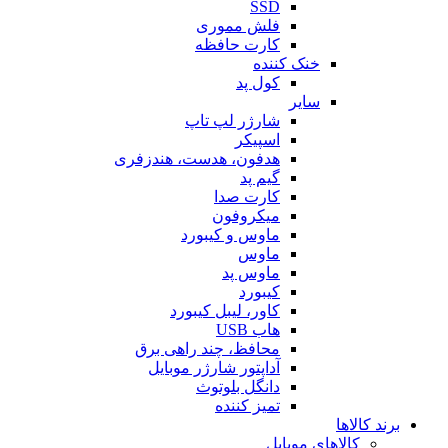
SSD
فلش مموری
کارت حافظه
خنک کننده
کول پد
سایر
شارژر لپ تاپ
اسپیکر
هدفون، هدست، هندزفری
گیم پد
کارت صدا
میکروفون
ماوس و کیبورد
ماوس
ماوس پد
کیبورد
کاور، لیبل کیبورد
هاب USB
محافظ، چند راهی برق
آداپتور شارژر موبایل
دانگل بلوتوث
تمیز کننده
برند کالاها
کالاهای موبایل