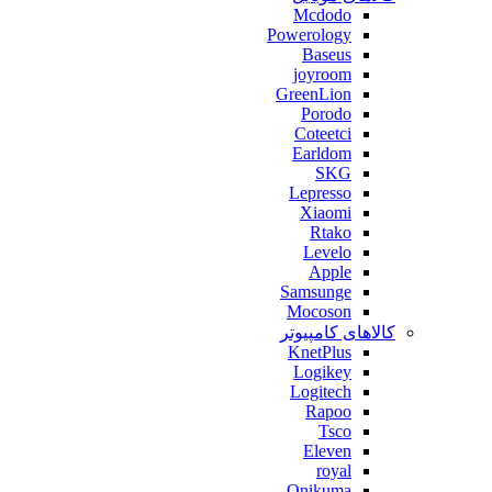
Mcdodo
Powerology
Baseus
joyroom
GreenLion
Porodo
Coteetci
Earldom
SKG
Lepresso
Xiaomi
Rtako
Levelo
Apple
Samsunge
Mocoson
کالاهای کامپیوتر
KnetPlus
Logikey
Logitech
Rapoo
Tsco
Eleven
royal
Onikuma