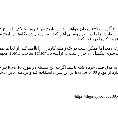
براساس گزارش جدید Android Headlines، تاریخ جدید
چشمگیری با l 9
انتظار می‌رو