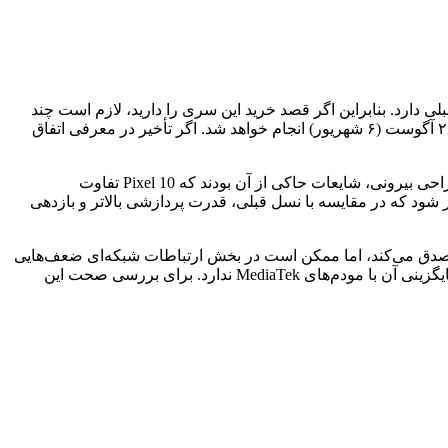
 معرفی رسمی ۲۰ آگوست (۲۹ مرداد) خواهد بود. این تاریخ تنها ۷ روز اختلاف با تاریخ قبلی دارد. بنابراین اگر قصد خرید این سری را دارید، لازم است چند
روز بیشتر منتظر بمانید. طبق گزارش‌ها، گوگل همچنان قصد دارد ثبت سفارش‌ها را در روز رونمایی آغاز کند، اما ارسال دستگاه‌ها از تاریخ ۲۸ آگوست (۶ شهریور) انجام خواهد شد. اگر تأخیر در معرفی اتفاق
اگرچه انتظار می‌رود پیکسل ۱۰ بهبودهایی نسبت به نسل قبلی خود ارائه دهد، اما ممکن است در یک زمینه کاربران را ناامید کند. از لحاظ طراحی بیرونی، شایعات حاکی از آن بودند که Pixel 10 تفاوت
Pixe نخواهد داشت. با این حال، در بخش سخت‌افزاری، سری پیکسل ۱۰ قرار است به تراشه Tensor G5 ساخت TSMC مجهز شود که در مقایسه با نسل قبلی، قدرت پردازشی بالاتر و بازدهی
د که یک گوشی پرچمدار نسل جدید عملکرد بهتری نسبت به مدل قبلی خود داشته باشد. اگرچه این مسئله در مورد Pixel 10 نیز صدق می‌کند، اما ممکن است در بخش ارتباطات شبکه‌ای ضعف‌هایی
مشابه با Pixel 9 داشته باشد. طبق شایعات تازه، گوگل همچنان قصد دارد از مودم Exynos 5400 در این سری استفاده کند و برنامه‌ای برای جایگزینی آن با مودم‌های MediaTek ندارد. برای بررسی صحت این