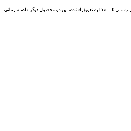
تاریخ ۱۳ آگوست یادآور رونمایی سری Pixel 9 در سال گذشته است، چرا که آن سری نیز در همین روز معرفی شد. اما اکنون که تاریخ معرفی رسمی Pixel 10 به تعویق افتاده، این دو محصول دیگر فاصله زمانی