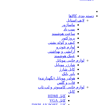
دسته بندی کالاها
لایف استایل
ماساژور
پمپ باد
ساعت هوشمند
پروژکتور
کیف و کوله پشتی
لوازم خودرو
آرایشی و بهداشتی
عینک هوشمند
لوازم جانبی موبایل
شارژر موبایل
کابل شارژ
پاور بانک
هولدر موبایل (نگهدارنده)
قاب و گلس
لوازم جانبی کامپیوتر و لپ تاپ
کابل
کابل HDMI
کابل VGA
کابل DISPLAY PORT