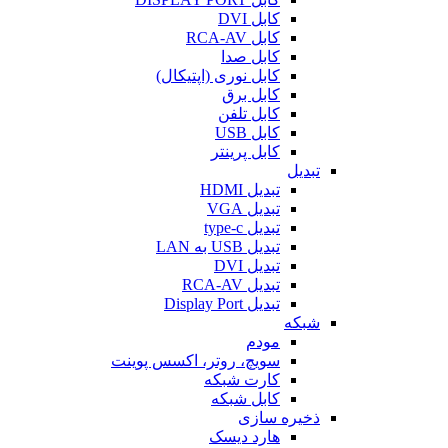
کابل DVI
کابل RCA-AV
کابل صدا
کابل نوری (اپتیکال)
کابل برق
کابل تلفن
کابل USB
کابل پرینتر
تبدیل
تبدیل HDMI
تبدیل VGA
تبدیل type-c
تبدیل USB به LAN
تبدیل DVI
تبدیل RCA-AV
تبدیل Display Port
شبکه
مودم
سویچ، روتر، اکسس پوینت
کارت شبکه
کابل شبکه
ذخیره سازی
هارد دیسک