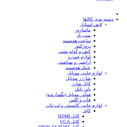
دسته بندی کالاها
لایف استایل
ماساژور
پمپ باد
ساعت هوشمند
پروژکتور
کیف و کوله پشتی
لوازم خودرو
آرایشی و بهداشتی
عینک هوشمند
لوازم جانبی موبایل
شارژر موبایل
کابل شارژ
پاور بانک
هولدر موبایل (نگهدارنده)
قاب و گلس
لوازم جانبی کامپیوتر و لپ تاپ
کابل
کابل HDMI
کابل VGA
کابل DISPLAY PORT