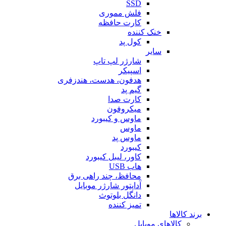
SSD
فلش مموری
کارت حافظه
خنک کننده
کول پد
سایر
شارژر لپ تاپ
اسپیکر
هدفون، هدست، هندزفری
گیم پد
کارت صدا
میکروفون
ماوس و کیبورد
ماوس
ماوس پد
کیبورد
کاور، لیبل کیبورد
هاب USB
محافظ، چند راهی برق
آداپتور شارژر موبایل
دانگل بلوتوث
تمیز کننده
برند کالاها
کالاهای موبایل