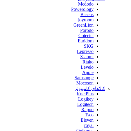
Mcdodo
Powerology
Baseus
joyroom
GreenLion
Porodo
Coteetci
Earldom
SKG
Lepresso
Xiaomi
Rtako
Levelo
Apple
Samsunge
Mocoson
کالاهای کامپیوتر
KnetPlus
Logikey
Logitech
Rapoo
Tsco
Eleven
royal
Onikuma