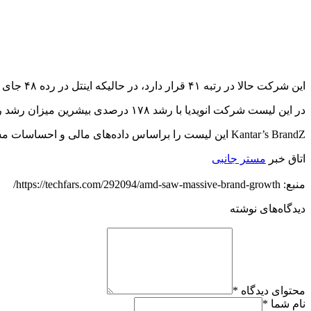
این شرکت حالا در رتبه ۴۱ قرار دارد، در حالیکه اینتل در رده ۴۸ جای گرفته است. ارزش برند AMD با رشد ۵۳ درصدی به ۵۱.۸۶ میلیون دلار رسیده است.
در این لیست شرکت انویدیا با رشد ۱۷۸ درصدی بیشرین میزان رشد را داشته است و بعد از آن اینستاگرام، فیس‌بوک قرار دارند.
Kantar’s BrandZ این لیست را براساس داده‌های مالی و احساسات مشتریان تهیه کرده است که دید بسیار خوبی از ارزش هر برند در اختیار ما قرار می‌دهد.
اتاق خبر
مستر جانبی
منبع: https://techfars.com/292094/amd-saw-massive-brand-growth/
دیدگاه‌های نوشته
محتوای دیدگاه
*
نام شما
*