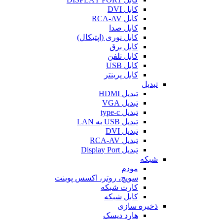
کابل DVI
کابل RCA-AV
کابل صدا
کابل نوری (اپتیکال)
کابل برق
کابل تلفن
کابل USB
کابل پرینتر
تبدیل
تبدیل HDMI
تبدیل VGA
تبدیل type-c
تبدیل USB به LAN
تبدیل DVI
تبدیل RCA-AV
تبدیل Display Port
شبکه
مودم
سویچ، روتر، اکسس پوینت
کارت شبکه
کابل شبکه
ذخیره سازی
هارد دیسک