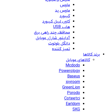
ماوس
ماوس پد
کیبورد
کاور، لیبل کیبورد
هاب USB
محافظ، چند راهی برق
آداپتور شارژر موبایل
دانگل بلوتوث
تمیز کننده
برند کالاها
کالاهای موبایل
Mcdodo
Powerology
Baseus
joyroom
GreenLion
Porodo
Coteetci
Earldom
SKG