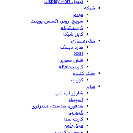
تبدیل Display Port
شبکه
مودم
سویچ، روتر، اکسس پوینت
کارت شبکه
کابل شبکه
ذخیره سازی
هارد دیسک
SSD
فلش مموری
کارت حافظه
خنک کننده
کول پد
سایر
شارژر لپ تاپ
اسپیکر
هدفون، هدست، هندزفری
گیم پد
کارت صدا
میکروفون
ماوس و کیبورد