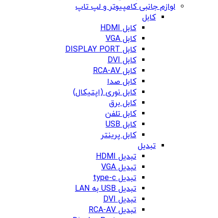
لوازم جانبی کامپیوتر و لپ تاپ
کابل
کابل HDMI
کابل VGA
کابل DISPLAY PORT
کابل DVI
کابل RCA-AV
کابل صدا
کابل نوری (اپتیکال)
کابل برق
کابل تلفن
کابل USB
کابل پرینتر
تبدیل
تبدیل HDMI
تبدیل VGA
تبدیل type-c
تبدیل USB به LAN
تبدیل DVI
تبدیل RCA-AV