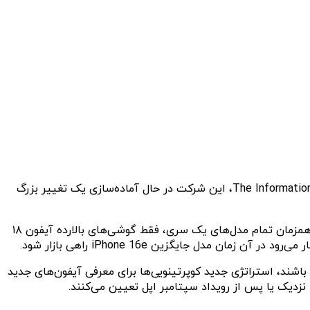
ظاهرا اپل قصد دارد عادت قدیمی خود برای رونمایی از جدیدترین مدل‌های آیفون در ماه سپتامبر را کنار بگذارد. بنابر گزارش وب‌سایت The Information، این شرکت در حال آماده‌سازی یک تغییر بزرگ
گفته می‌شود از سال آینده، غول فناوری کوپرتینویی نسل‌های بعدی آیفون را به‌صورت تدریجی معرفی خواهد کرد، یعنی به جای رونمایی همزمان تمام مدل‌های یک سری، فقط گوشی‌های بالارده آیفون ۱۸
باشند، استراتژی جدید کوپرتینویی‌ها برای معرفی آیفون‌های جدید
نزدیک یا پس از رویداد سپتامبر اپل تعیین می‌کنند.