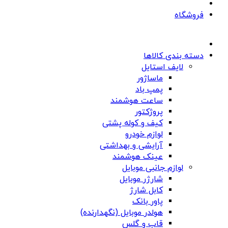
فروشگاه
دسته بندی کالاها
لایف استایل
ماساژور
پمپ باد
ساعت هوشمند
پروژکتور
کیف و کوله پشتی
لوازم خودرو
آرایشی و بهداشتی
عینک هوشمند
لوازم جانبی موبایل
شارژر موبایل
کابل شارژ
پاور بانک
هولدر موبایل (نگهدارنده)
قاب و گلس