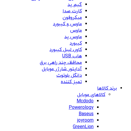
گیم پد
کارت صدا
میکروفون
ماوس و کیبورد
ماوس
ماوس پد
کیبورد
کاور، لیبل کیبورد
هاب USB
محافظ، چند راهی برق
آداپتور شارژر موبایل
دانگل بلوتوث
تمیز کننده
برند کالاها
کالاهای موبایل
Mcdodo
Powerology
Baseus
joyroom
GreenLion