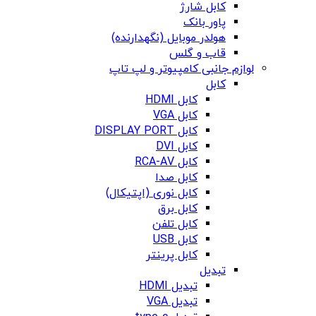
کابل شارژ
پاور بانک
هولدر موبایل (نگهدارنده)
قاب و گلس
لوازم جانبی کامپیوتر و لپ تاپ
کابل
کابل HDMI
کابل VGA
کابل DISPLAY PORT
کابل DVI
کابل RCA-AV
کابل صدا
کابل نوری (اپتیکال)
کابل برق
کابل تلفن
کابل USB
کابل پرینتر
تبدیل
تبدیل HDMI
تبدیل VGA