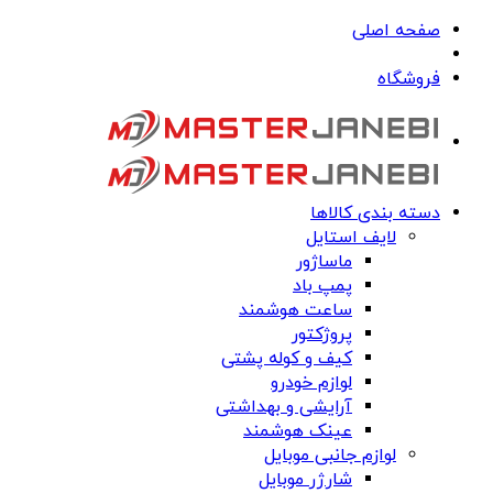
صفحه اصلی
فروشگاه
دسته بندی کالاها
لایف استایل
ماساژور
پمپ باد
ساعت هوشمند
پروژکتور
کیف و کوله پشتی
لوازم خودرو
آرایشی و بهداشتی
عینک هوشمند
لوازم جانبی موبایل
شارژر موبایل