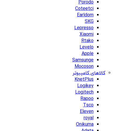
Porodo
Coteetci
Earldom
SKG
Lepresso
Xiaomi
Rtako
Levelo
Apple
Samsunge
Mocoson
کالاهای کامپیوتر
KnetPlus
Logikey
Logitech
Rapoo
Tsco
Eleven
royal
Onikuma