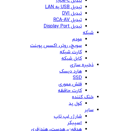
تبدیل type-c
تبدیل USB به LAN
تبدیل DVI
تبدیل RCA-AV
تبدیل Display Port
شبکه
مودم
سویچ، روتر، اکسس پوینت
کارت شبکه
کابل شبکه
ذخیره سازی
هارد دیسک
SSD
فلش مموری
کارت حافظه
خنک کننده
کول پد
سایر
شارژر لپ تاپ
اسپیکر
هدفون، هدست، هندزفری