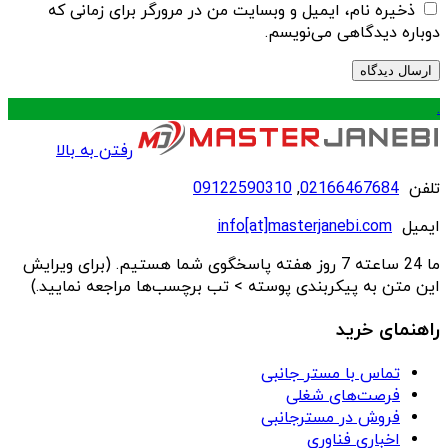
ذخیره نام، ایمیل و وبسایت من در مرورگر برای زمانی که
دوباره دیدگاهی می‌نویسم.
.
رفتن به بالا
تلفن
02166467684
,
09122590310
ایمیل
info[at]masterjanebi.com
ما 24 ساعته 7 روز هفته پاسخگوی شما هستیم. (برای ویرایش
این متن به پیکربندی پوسته > تب برچسب‌ها مراجعه نمایید.)
راهنمای خرید
تماس با مستر جانبی
فرصت‌های شغلی
فروش در مسترجانبی
اخباری فناوری