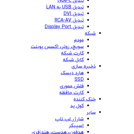
تبدیل type-c
تبدیل USB به LAN
تبدیل DVI
تبدیل RCA-AV
تبدیل Display Port
شبکه
مودم
سویچ، روتر، اکسس پوینت
کارت شبکه
کابل شبکه
ذخیره سازی
هارد دیسک
SSD
فلش مموری
کارت حافظه
خنک کننده
کول پد
سایر
شارژر لپ تاپ
اسپیکر
هدفون، هدست، هندزفری