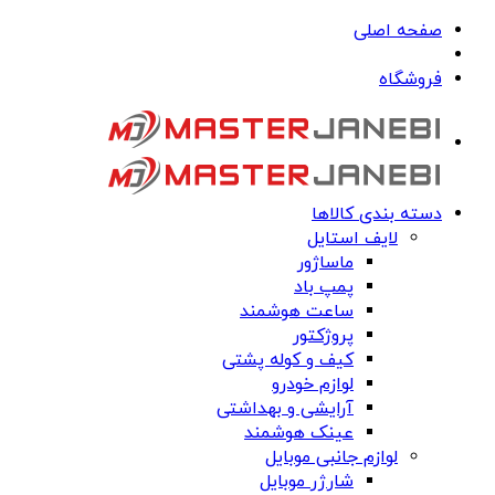
صفحه اصلی
فروشگاه
دسته بندی کالاها
لایف استایل
ماساژور
پمپ باد
ساعت هوشمند
پروژکتور
کیف و کوله پشتی
لوازم خودرو
آرایشی و بهداشتی
عینک هوشمند
لوازم جانبی موبایل
شارژر موبایل