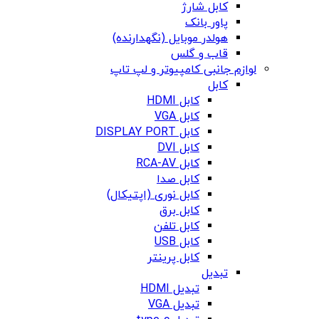
کابل شارژ
پاور بانک
هولدر موبایل (نگهدارنده)
قاب و گلس
لوازم جانبی کامپیوتر و لپ تاپ
کابل
کابل HDMI
کابل VGA
کابل DISPLAY PORT
کابل DVI
کابل RCA-AV
کابل صدا
کابل نوری (اپتیکال)
کابل برق
کابل تلفن
کابل USB
کابل پرینتر
تبدیل
تبدیل HDMI
تبدیل VGA