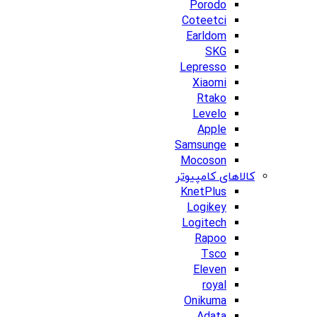
Porodo
Coteetci
Earldom
SKG
Lepresso
Xiaomi
Rtako
Levelo
Apple
Samsunge
Mocoson
کالاهای کامپیوتر
KnetPlus
Logikey
Logitech
Rapoo
Tsco
Eleven
royal
Onikuma