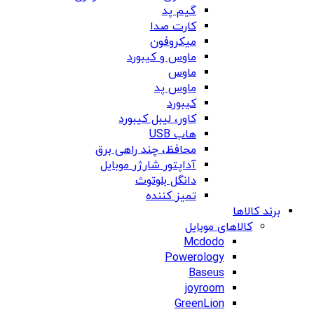
گیم پد
کارت صدا
میکروفون
ماوس و کیبورد
ماوس
ماوس پد
کیبورد
کاور، لیبل کیبورد
هاب USB
محافظ، چند راهی برق
آداپتور شارژر موبایل
دانگل بلوتوث
تمیز کننده
برند کالاها
کالاهای موبایل
Mcdodo
Powerology
Baseus
joyroom
GreenLion