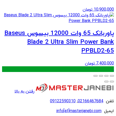
10,900,000
تومان
پاوربانک 65 وات 12000 بیسوس Baseus
Blade 2 Ultra Slim Power Bank
PPBLD2-65
7,400,000
تومان
.
رفتن به بالا
تلفن
02166467684
,
09122590310
ایمیل
info[at]masterjanebi.com