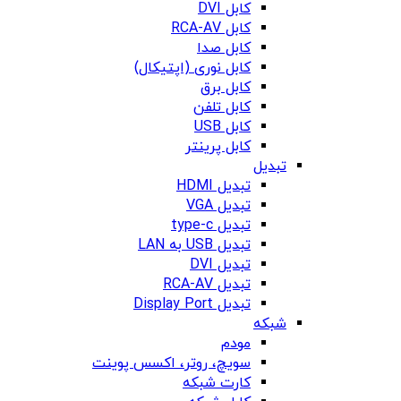
کابل DVI
کابل RCA-AV
کابل صدا
کابل نوری (اپتیکال)
کابل برق
کابل تلفن
کابل USB
کابل پرینتر
تبدیل
تبدیل HDMI
تبدیل VGA
تبدیل type-c
تبدیل USB به LAN
تبدیل DVI
تبدیل RCA-AV
تبدیل Display Port
شبکه
مودم
سویچ، روتر، اکسس پوینت
کارت شبکه