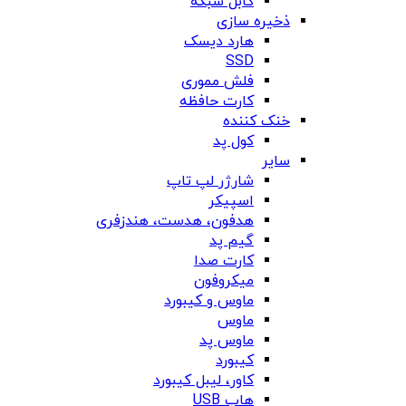
کابل شبکه
ذخیره سازی
هارد دیسک
SSD
فلش مموری
کارت حافظه
خنک کننده
کول پد
سایر
شارژر لپ تاپ
اسپیکر
هدفون، هدست، هندزفری
گیم پد
کارت صدا
میکروفون
ماوس و کیبورد
ماوس
ماوس پد
کیبورد
کاور، لیبل کیبورد
هاب USB