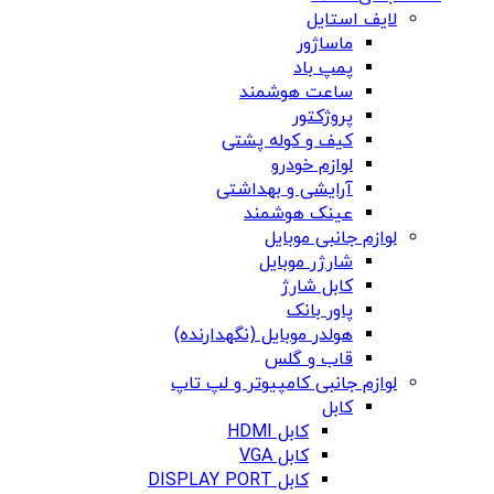
لایف استایل
ماساژور
پمپ باد
ساعت هوشمند
پروژکتور
کیف و کوله پشتی
لوازم خودرو
آرایشی و بهداشتی
عینک هوشمند
لوازم جانبی موبایل
شارژر موبایل
کابل شارژ
پاور بانک
هولدر موبایل (نگهدارنده)
قاب و گلس
لوازم جانبی کامپیوتر و لپ تاپ
کابل
کابل HDMI
کابل VGA
کابل DISPLAY PORT