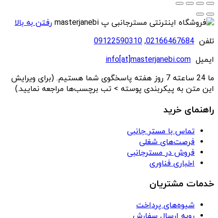
رفتن به بالا
تلفن
02166467684
,
09122590310
ایمیل
info[at]masterjanebi.com
ما 24 ساعته 7 روز هفته پاسخگوی شما هستیم. (برای ویرایش
این متن به پیکربندی پوسته > تب برچسب‌ها مراجعه نمایید.)
راهنمای خرید
تماس با مستر جانبی
فرصت‌های شغلی
فروش در مسترجانبی
اخباری فناوری
خدمات مشتریان
شیوه‌های پرداخت
رویه ارسال سفارش