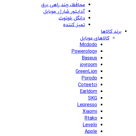
محافظ، چند راهی برق
آداپتور شارژر موبایل
دانگل بلوتوث
تمیز کننده
برند کالاها
کالاهای موبایل
Mcdodo
Powerology
Baseus
joyroom
GreenLion
Porodo
Coteetci
Earldom
SKG
Lepresso
Xiaomi
Rtako
Levelo
Apple