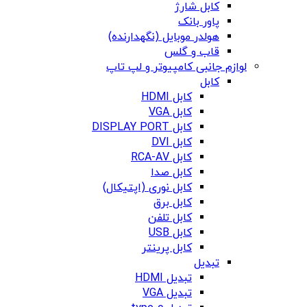
کابل شارژ
پاور بانک
هولدر موبایل (نگهدارنده)
قاب و گلس
لوازم جانبی کامپیوتر و لپ تاپ
کابل
کابل HDMI
کابل VGA
کابل DISPLAY PORT
کابل DVI
کابل RCA-AV
کابل صدا
کابل نوری (اپتیکال)
کابل برق
کابل تلفن
کابل USB
کابل پرینتر
تبدیل
تبدیل HDMI
تبدیل VGA