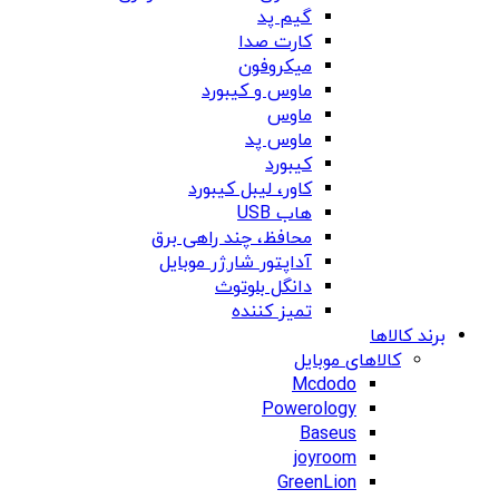
گیم پد
کارت صدا
میکروفون
ماوس و کیبورد
ماوس
ماوس پد
کیبورد
کاور، لیبل کیبورد
هاب USB
محافظ، چند راهی برق
آداپتور شارژر موبایل
دانگل بلوتوث
تمیز کننده
برند کالاها
کالاهای موبایل
Mcdodo
Powerology
Baseus
joyroom
GreenLion