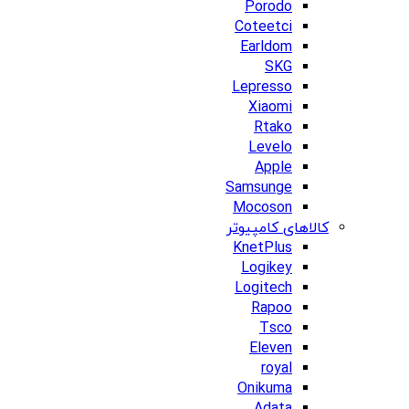
Porodo
Coteetci
Earldom
SKG
Lepresso
Xiaomi
Rtako
Levelo
Apple
Samsunge
Mocoson
کالاهای کامپیوتر
KnetPlus
Logikey
Logitech
Rapoo
Tsco
Eleven
royal
Onikuma