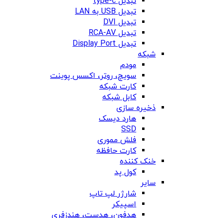
تبدیل type-c
تبدیل USB به LAN
تبدیل DVI
تبدیل RCA-AV
تبدیل Display Port
شبکه
مودم
سویچ، روتر، اکسس پوینت
کارت شبکه
کابل شبکه
ذخیره سازی
هارد دیسک
SSD
فلش مموری
کارت حافظه
خنک کننده
کول پد
سایر
شارژر لپ تاپ
اسپیکر
هدفون، هدست، هندزفری