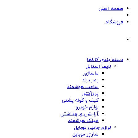
صفحه اصلی
فروشگاه
دسته بندی کالاها
لایف استایل
ماساژور
پمپ باد
ساعت هوشمند
پروژکتور
کیف و کوله پشتی
لوازم خودرو
آرایشی و بهداشتی
عینک هوشمند
لوازم جانبی موبایل
شارژر موبایل