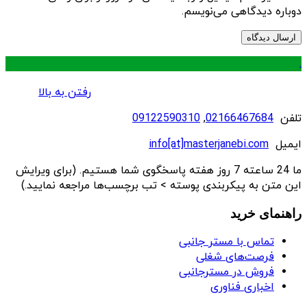
دوباره دیدگاهی می‌نویسم.
.
رفتن به بالا
تلفن
02166467684
,
09122590310
ایمیل
info[at]masterjanebi.com
ما 24 ساعته 7 روز هفته پاسخگوی شما هستیم. (برای ویرایش
این متن به پیکربندی پوسته > تب برچسب‌ها مراجعه نمایید.)
راهنمای خرید
تماس با مستر جانبی
فرصت‌های شغلی
فروش در مسترجانبی
اخباری فناوری