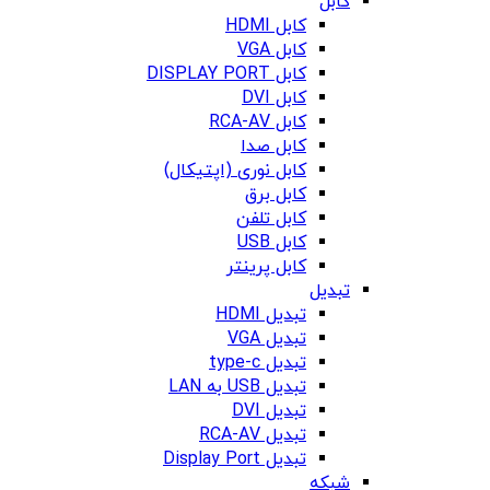
کابل
کابل HDMI
کابل VGA
کابل DISPLAY PORT
کابل DVI
کابل RCA-AV
کابل صدا
کابل نوری (اپتیکال)
کابل برق
کابل تلفن
کابل USB
کابل پرینتر
تبدیل
تبدیل HDMI
تبدیل VGA
تبدیل type-c
تبدیل USB به LAN
تبدیل DVI
تبدیل RCA-AV
تبدیل Display Port
شبکه