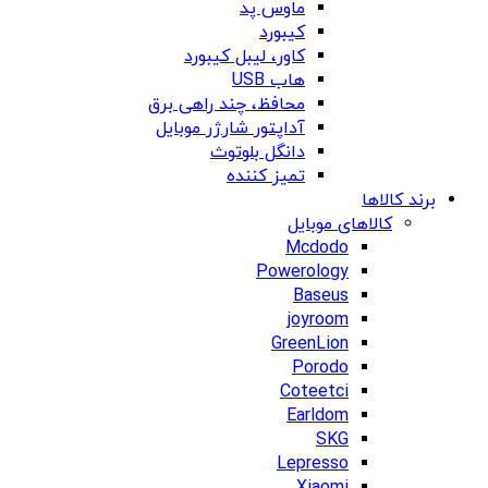
ماوس پد
کیبورد
کاور، لیبل کیبورد
هاب USB
محافظ، چند راهی برق
آداپتور شارژر موبایل
دانگل بلوتوث
تمیز کننده
برند کالاها
کالاهای موبایل
Mcdodo
Powerology
Baseus
joyroom
GreenLion
Porodo
Coteetci
Earldom
SKG
Lepresso