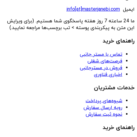
ایمیل
info[at]masterjanebi.com
ما 24 ساعته 7 روز هفته پاسخگوی شما هستیم. (برای ویرایش
این متن به پیکربندی پوسته > تب برچسب‌ها مراجعه نمایید.)
راهنمای خرید
تماس با مستر جانبی
فرصت‌های شغلی
فروش در مسترجانبی
اخباری فناوری
خدمات مشتریان
شیوه‌های پرداخت
رویه ارسال سفارش
نحوه ثبت سفارش
راهنمای خرید