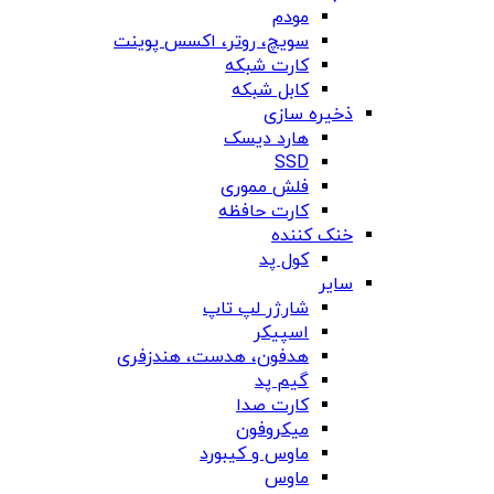
مودم
سویچ، روتر، اکسس پوینت
کارت شبکه
کابل شبکه
ذخیره سازی
هارد دیسک
SSD
فلش مموری
کارت حافظه
خنک کننده
کول پد
سایر
شارژر لپ تاپ
اسپیکر
هدفون، هدست، هندزفری
گیم پد
کارت صدا
میکروفون
ماوس و کیبورد
ماوس