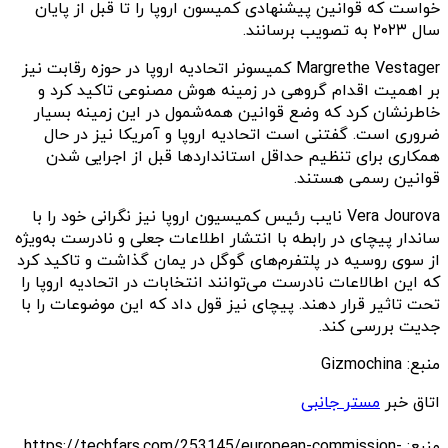
خواست که قوانین پیشنهادی کمیسون اروپا را تا قبل از پایان
سال ۲۰۲۳ به تصویب برسانند.
Margrethe Vestager کمیسونر اتحادیه اروپا در حوزه رقابت نیز
بر اهمیت اقدام گروهی در زمینه هوش مصنوعی تاکید کرد و
خاطرنشان کرد که وضع قوانین همه‌شمول در این زمینه بسیار
ضروری است. گفتنی است اتحادیه اروپا و آمریکا نیز در حال
همکاری برای تنظیم حداقل استانداردها قبل از اجرایی شدن
قوانین رسمی هستند.
Vera Jourova نایب رئیس کمیسیون اروپا نیز نگرانی خود را با
ساندار پیچای در رابطه با انتشار اطلاعات جعلی و نادرست به‌ویژه
از سوی روسیه در پلتفرم‌های گوگل در یمان گذاشت و تاکید کرد
که این اطالاعات نادرست می‌توانند انتخابات در اتحادیه اروپا را
تحت تاثیر قرار دهند. پیچای نیز قول داد که این موضوعات را با
جدیت بررسی کند.
منبع: Gizmochina
اتاق خبر
مستر جانبی
منبع: https://techfars.com/253145/european-commission-