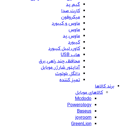
گیم پد
کارت صدا
میکروفون
ماوس و کیبورد
ماوس
ماوس پد
کیبورد
کاور، لیبل کیبورد
هاب USB
محافظ، چند راهی برق
آداپتور شارژر موبایل
دانگل بلوتوث
تمیز کننده
برند کالاها
کالاهای موبایل
Mcdodo
Powerology
Baseus
joyroom
GreenLion