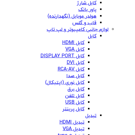
کابل شارژ
پاور بانک
هولدر موبایل (نگهدارنده)
قاب و گلس
لوازم جانبی کامپیوتر و لپ تاپ
کابل
کابل HDMI
کابل VGA
کابل DISPLAY PORT
کابل DVI
کابل RCA-AV
کابل صدا
کابل نوری (اپتیکال)
کابل برق
کابل تلفن
کابل USB
کابل پرینتر
تبدیل
تبدیل HDMI
تبدیل VGA