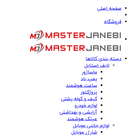
صفحه اصلی
فروشگاه
دسته بندی کالاها
لایف استایل
ماساژور
پمپ باد
ساعت هوشمند
پروژکتور
کیف و کوله پشتی
لوازم خودرو
آرایشی و بهداشتی
عینک هوشمند
لوازم جانبی موبایل
شارژر موبایل