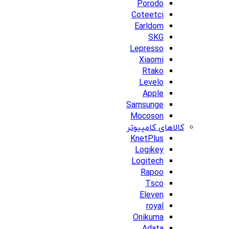
Porodo
Coteetci
Earldom
SKG
Lepresso
Xiaomi
Rtako
Levelo
Apple
Samsunge
Mocoson
کالاهای کامپیوتر
KnetPlus
Logikey
Logitech
Rapoo
Tsco
Eleven
royal
Onikuma