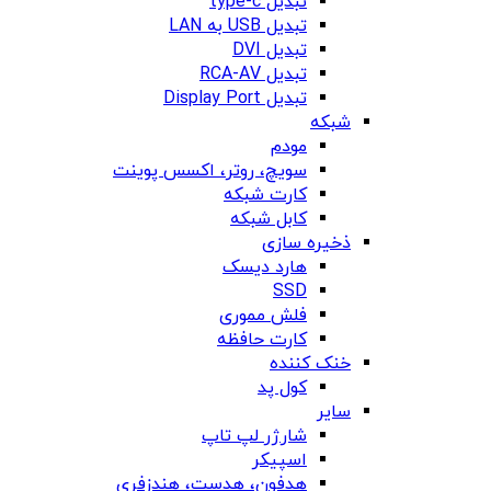
تبدیل type-c
تبدیل USB به LAN
تبدیل DVI
تبدیل RCA-AV
تبدیل Display Port
شبکه
مودم
سویچ، روتر، اکسس پوینت
کارت شبکه
کابل شبکه
ذخیره سازی
هارد دیسک
SSD
فلش مموری
کارت حافظه
خنک کننده
کول پد
سایر
شارژر لپ تاپ
اسپیکر
هدفون، هدست، هندزفری