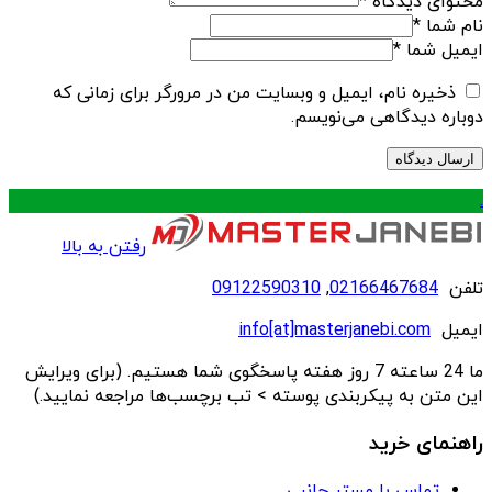
محتوای دیدگاه
*
نام شما
*
ایمیل شما
*
ذخیره نام، ایمیل و وبسایت من در مرورگر برای زمانی که
دوباره دیدگاهی می‌نویسم.
.
رفتن به بالا
تلفن
02166467684
,
09122590310
ایمیل
info[at]masterjanebi.com
ما 24 ساعته 7 روز هفته پاسخگوی شما هستیم. (برای ویرایش
این متن به پیکربندی پوسته > تب برچسب‌ها مراجعه نمایید.)
راهنمای خرید
تماس با مستر جانبی