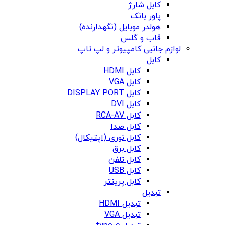
کابل شارژ
پاور بانک
هولدر موبایل (نگهدارنده)
قاب و گلس
لوازم جانبی کامپیوتر و لپ تاپ
کابل
کابل HDMI
کابل VGA
کابل DISPLAY PORT
کابل DVI
کابل RCA-AV
کابل صدا
کابل نوری (اپتیکال)
کابل برق
کابل تلفن
کابل USB
کابل پرینتر
تبدیل
تبدیل HDMI
تبدیل VGA