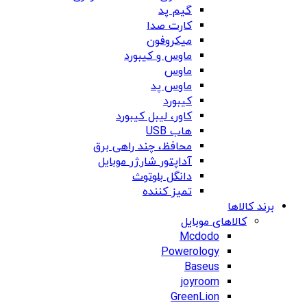
گیم پد
کارت صدا
میکروفون
ماوس و کیبورد
ماوس
ماوس پد
کیبورد
کاور، لیبل کیبورد
هاب USB
محافظ، چند راهی برق
آداپتور شارژر موبایل
دانگل بلوتوث
تمیز کننده
برند کالاها
کالاهای موبایل
Mcdodo
Powerology
Baseus
joyroom
GreenLion