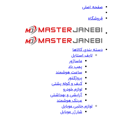
صفحه اصلی
فروشگاه
دسته بندی کالاها
لایف استایل
ماساژور
پمپ باد
ساعت هوشمند
پروژکتور
کیف و کوله پشتی
لوازم خودرو
آرایشی و بهداشتی
عینک هوشمند
لوازم جانبی موبایل
شارژر موبایل