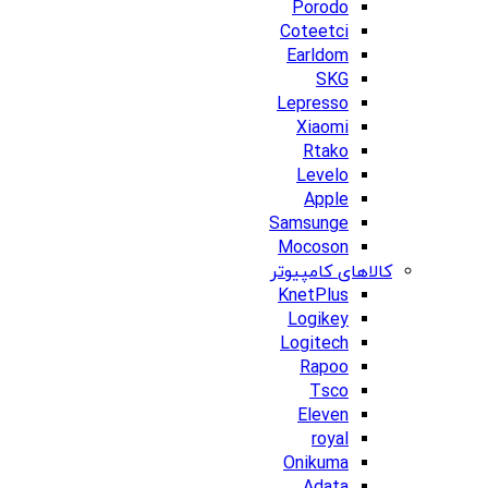
Porodo
Coteetci
Earldom
SKG
Lepresso
Xiaomi
Rtako
Levelo
Apple
Samsunge
Mocoson
کالاهای کامپیوتر
KnetPlus
Logikey
Logitech
Rapoo
Tsco
Eleven
royal
Onikuma