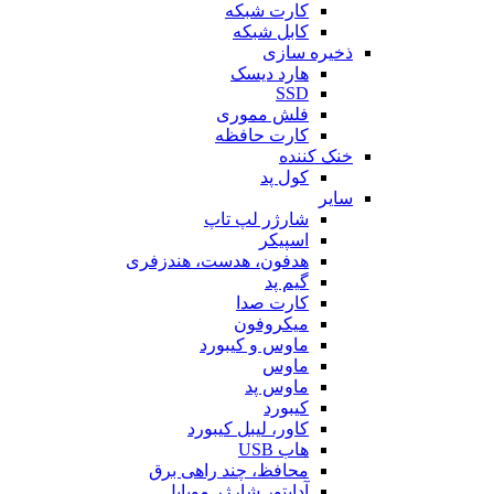
کارت شبکه
کابل شبکه
ذخیره سازی
هارد دیسک
SSD
فلش مموری
کارت حافظه
خنک کننده
کول پد
سایر
شارژر لپ تاپ
اسپیکر
هدفون، هدست، هندزفری
گیم پد
کارت صدا
میکروفون
ماوس و کیبورد
ماوس
ماوس پد
کیبورد
کاور، لیبل کیبورد
هاب USB
محافظ، چند راهی برق
آداپتور شارژر موبایل