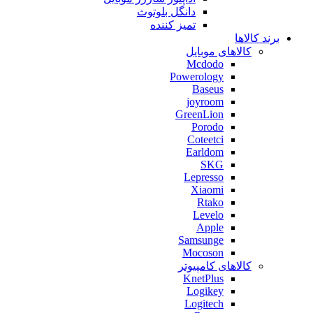
دانگل بلوتوث
تمیز کننده
برند کالاها
کالاهای موبایل
Mcdodo
Powerology
Baseus
joyroom
GreenLion
Porodo
Coteetci
Earldom
SKG
Lepresso
Xiaomi
Rtako
Levelo
Apple
Samsunge
Mocoson
کالاهای کامپیوتر
KnetPlus
Logikey
Logitech