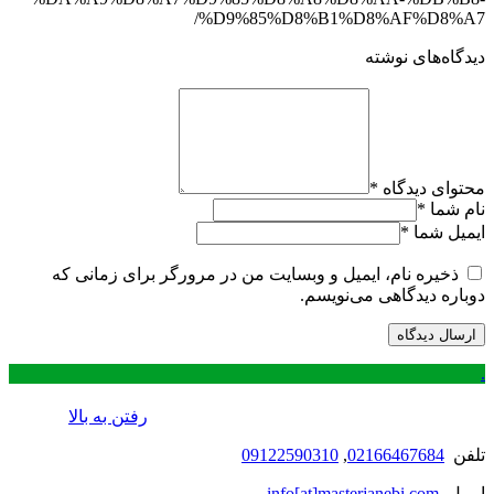
%D9%85%D8%B1%D8%AF%D8%A7/
دیدگاه‌های نوشته
محتوای دیدگاه
*
نام شما
*
ایمیل شما
*
ذخیره نام، ایمیل و وبسایت من در مرورگر برای زمانی که
دوباره دیدگاهی می‌نویسم.
.
رفتن به بالا
تلفن
02166467684
,
09122590310
ایمیل
info[at]masterjanebi.com