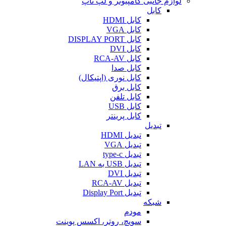
لوازم جانبی کامپیوتر و لپ تاپ
کابل
کابل HDMI
کابل VGA
کابل DISPLAY PORT
کابل DVI
کابل RCA-AV
کابل صدا
کابل نوری (اپتیکال)
کابل برق
کابل تلفن
کابل USB
کابل پرینتر
تبدیل
تبدیل HDMI
تبدیل VGA
تبدیل type-c
تبدیل USB به LAN
تبدیل DVI
تبدیل RCA-AV
تبدیل Display Port
شبکه
مودم
سویچ، روتر، اکسس پوینت