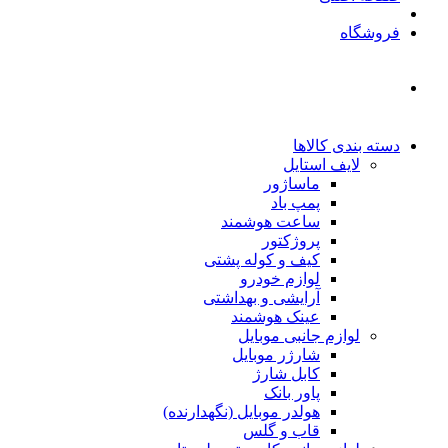
فروشگاه
دسته بندی کالاها
لایف استایل
ماساژور
پمپ باد
ساعت هوشمند
پروژکتور
کیف و کوله پشتی
لوازم خودرو
آرایشی و بهداشتی
عینک هوشمند
لوازم جانبی موبایل
شارژر موبایل
کابل شارژ
پاور بانک
هولدر موبایل (نگهدارنده)
قاب و گلس