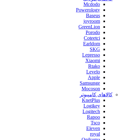
Mcdodo
Powerology
Baseus
joyroom
GreenLion
Porodo
Coteetci
Earldom
SKG
Lepresso
Xiaomi
Rtako
Levelo
Apple
Samsunge
Mocoson
کالاهای کامپیوتر
KnetPlus
Logikey
Logitech
Rapoo
Tsco
Eleven
royal
Onikuma