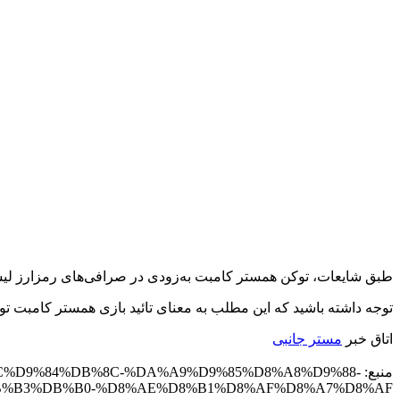
طبق شایعات، توکن همستر کامبت به‌زودی در صرافی‌های رمزارز لیست
توجه داشته باشید که این مطلب به معنای تائید بازی همستر کامبت
اتاق خبر
مستر جانبی
منبع: 8C%D9%84%DB%8C-%DA%A9%D9%85%D8%A8%D9%88
%B3%DB%B0-%D8%AE%D8%B1%D8%AF%D8%A7%D8%AF/