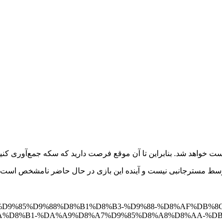
 خواهد شد. بنابراین تا آن موقع فرصت دارید که سکه جمع‌آوری کنید
 توسط مسترجانبی نیست و آینده این بازی در حال حاضر نامشخص است.
%D8%AF-%D9%85%D9%88%D8%B1%D8%B3-%D9%88-%D8%AF%DB%
A%D8%B1-%DA%A9%D8%A7%D9%85%D8%A8%D8%AA-%DB