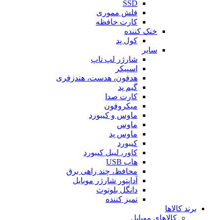
SSD
فلش مموری
کارت حافظه
خنک کننده
کول پد
سایر
شارژر لپ تاپ
اسپیکر
هدفون، هدست، هندزفری
گیم پد
کارت صدا
میکروفون
ماوس و کیبورد
ماوس
ماوس پد
کیبورد
کاور، لیبل کیبورد
هاب USB
محافظ، چند راهی برق
آداپتور شارژر موبایل
دانگل بلوتوث
تمیز کننده
برند کالاها
کالاهای موبایل