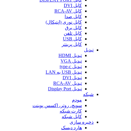
کابل DVI
کابل RCA-AV
کابل صدا
کابل نوری (اپتیکال)
کابل برق
کابل تلفن
کابل USB
کابل پرینتر
تبدیل
تبدیل HDMI
تبدیل VGA
تبدیل type-c
تبدیل USB به LAN
تبدیل DVI
تبدیل RCA-AV
تبدیل Display Port
شبکه
مودم
سویچ، روتر، اکسس پوینت
کارت شبکه
کابل شبکه
ذخیره سازی
هارد دیسک