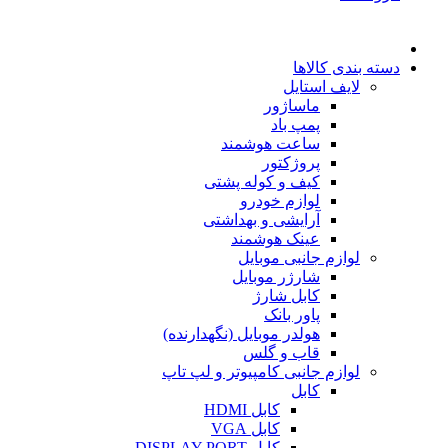
دسته بندی کالاها
لایف استایل
ماساژور
پمپ باد
ساعت هوشمند
پروژکتور
کیف و کوله پشتی
لوازم خودرو
آرایشی و بهداشتی
عینک هوشمند
لوازم جانبی موبایل
شارژر موبایل
کابل شارژ
پاور بانک
هولدر موبایل (نگهدارنده)
قاب و گلس
لوازم جانبی کامپیوتر و لپ تاپ
کابل
کابل HDMI
کابل VGA
کابل DISPLAY PORT