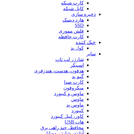
کارت شبکه
کابل شبکه
ذخیره سازی
هارد دیسک
SSD
فلش مموری
کارت حافظه
خنک کننده
کول پد
سایر
شارژر لپ تاپ
اسپیکر
هدفون، هدست، هندزفری
گیم پد
کارت صدا
میکروفون
ماوس و کیبورد
ماوس
ماوس پد
کیبورد
کاور، لیبل کیبورد
هاب USB
محافظ، چند راهی برق
آداپتور شارژر موبایل