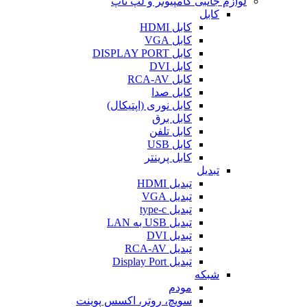
لوازم جانبی کامپیوتر و لپ تاپ
کابل
کابل HDMI
کابل VGA
کابل DISPLAY PORT
کابل DVI
کابل RCA-AV
کابل صدا
کابل نوری (اپتیکال)
کابل برق
کابل تلفن
کابل USB
کابل پرینتر
تبدیل
تبدیل HDMI
تبدیل VGA
تبدیل type-c
تبدیل USB به LAN
تبدیل DVI
تبدیل RCA-AV
تبدیل Display Port
شبکه
مودم
سویچ، روتر، اکسس پوینت