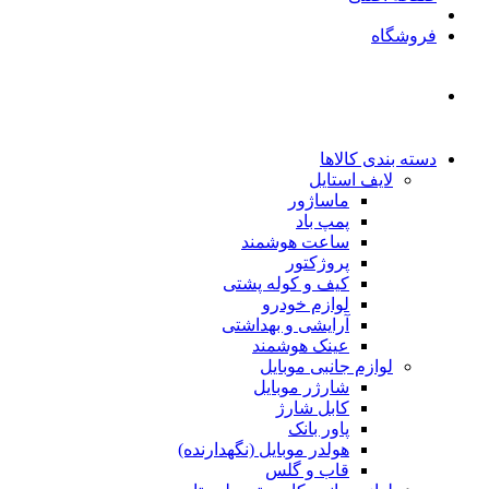
فروشگاه
دسته بندی کالاها
لایف استایل
ماساژور
پمپ باد
ساعت هوشمند
پروژکتور
کیف و کوله پشتی
لوازم خودرو
آرایشی و بهداشتی
عینک هوشمند
لوازم جانبی موبایل
شارژر موبایل
کابل شارژ
پاور بانک
هولدر موبایل (نگهدارنده)
قاب و گلس