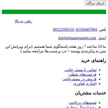
.
رفتن به بالا
تلفن
02166467684
,
09122590310
ایمیل
info[at]masterjanebi.com
ما 24 ساعته 7 روز هفته پاسخگوی شما هستیم. (برای ویرایش این
متن به پیکربندی پوسته > تب برچسب‌ها مراجعه نمایید.)
راهنمای خرید
تماس با مستر جانبی
فرصت‌های شغلی
فروش در مسترجانبی
اخباری فناوری
خدمات مشتریان
شیوه‌های پرداخت
رویه ارسال سفارش