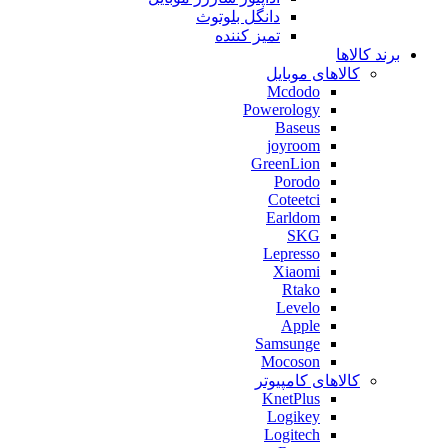
دانگل بلوتوث
تمیز کننده
برند کالاها
کالاهای موبایل
Mcdodo
Powerology
Baseus
joyroom
GreenLion
Porodo
Coteetci
Earldom
SKG
Lepresso
Xiaomi
Rtako
Levelo
Apple
Samsunge
Mocoson
کالاهای کامپیوتر
KnetPlus
Logikey
Logitech