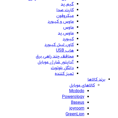
گیم پد
کارت صدا
میکروفون
ماوس و کیبورد
ماوس
ماوس پد
کیبورد
کاور، لیبل کیبورد
هاب USB
محافظ، چند راهی برق
آداپتور شارژر موبایل
دانگل بلوتوث
تمیز کننده
برند کالاها
کالاهای موبایل
Mcdodo
Powerology
Baseus
joyroom
GreenLion