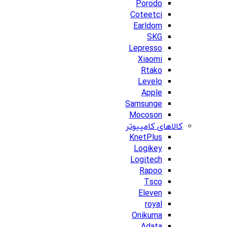
Porodo
Coteetci
Earldom
SKG
Lepresso
Xiaomi
Rtako
Levelo
Apple
Samsunge
Mocoson
کالاهای کامپیوتر
KnetPlus
Logikey
Logitech
Rapoo
Tsco
Eleven
royal
Onikuma