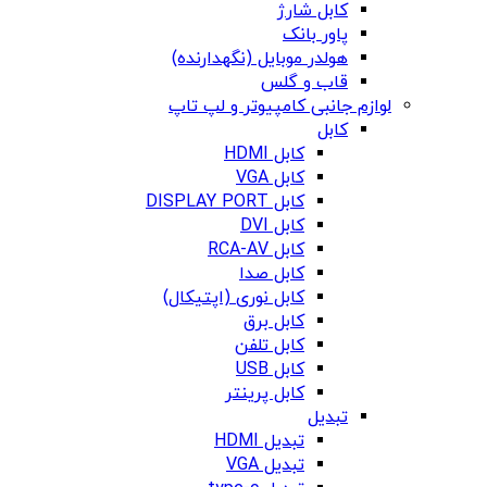
کابل شارژ
پاور بانک
هولدر موبایل (نگهدارنده)
قاب و گلس
لوازم جانبی کامپیوتر و لپ تاپ
کابل
کابل HDMI
کابل VGA
کابل DISPLAY PORT
کابل DVI
کابل RCA-AV
کابل صدا
کابل نوری (اپتیکال)
کابل برق
کابل تلفن
کابل USB
کابل پرینتر
تبدیل
تبدیل HDMI
تبدیل VGA