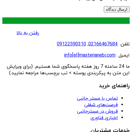
.
رفتن به بالا
تلفن
02166467684
,
09122590310
ایمیل
info[at]masterjanebi.com
ما 24 ساعته 7 روز هفته پاسخگوی شما هستیم. (برای ویرایش
این متن به پیکربندی پوسته > تب برچسب‌ها مراجعه نمایید.)
راهنمای خرید
تماس با مستر جانبی
فرصت‌های شغلی
فروش در مسترجانبی
اخباری فناوری
خدمات مشتریان