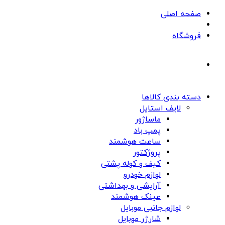
صفحه اصلی
فروشگاه
دسته بندی کالاها
لایف استایل
ماساژور
پمپ باد
ساعت هوشمند
پروژکتور
کیف و کوله پشتی
لوازم خودرو
آرایشی و بهداشتی
عینک هوشمند
لوازم جانبی موبایل
شارژر موبایل