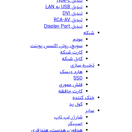
تبدیل type-c
تبدیل USB به LAN
تبدیل DVI
تبدیل RCA-AV
تبدیل Display Port
شبکه
مودم
سویچ، روتر، اکسس پوینت
کارت شبکه
کابل شبکه
ذخیره سازی
هارد دیسک
SSD
فلش مموری
کارت حافظه
خنک کننده
کول پد
سایر
شارژر لپ تاپ
اسپیکر
هدفون، هدست، هندزفری