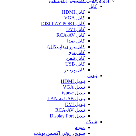
لوازم جانبی کامپیوتر و لپ تاپ
کابل
کابل HDMI
کابل VGA
کابل DISPLAY PORT
کابل DVI
کابل RCA-AV
کابل صدا
کابل نوری (اپتیکال)
کابل برق
کابل تلفن
کابل USB
کابل پرینتر
تبدیل
تبدیل HDMI
تبدیل VGA
تبدیل type-c
تبدیل USB به LAN
تبدیل DVI
تبدیل RCA-AV
تبدیل Display Port
شبکه
مودم
سویچ، روتر، اکسس پوینت