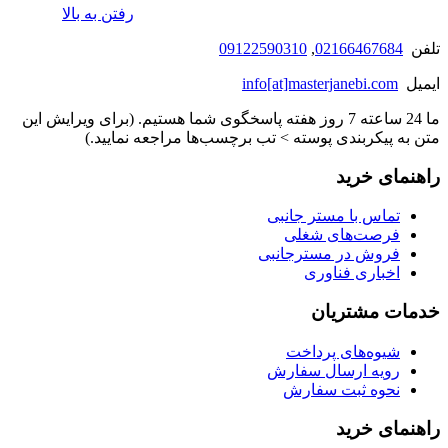
رفتن به بالا
تلفن
02166467684
,
09122590310
ایمیل
info[at]masterjanebi.com
ما 24 ساعته 7 روز هفته پاسخگوی شما هستیم. (برای ویرایش این
متن به پیکربندی پوسته > تب برچسب‌ها مراجعه نمایید.)
راهنمای خرید
تماس با مستر جانبی
فرصت‌های شغلی
فروش در مسترجانبی
اخباری فناوری
خدمات مشتریان
شیوه‌های پرداخت
رویه ارسال سفارش
نحوه ثبت سفارش
راهنمای خرید