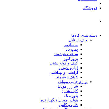
فروشگاه
دسته بندی کالاها
لایف استایل
ماساژور
پمپ باد
ساعت هوشمند
پروژکتور
کیف و کوله پشتی
لوازم خودرو
آرایشی و بهداشتی
عینک هوشمند
لوازم جانبی موبایل
شارژر موبایل
کابل شارژ
پاور بانک
هولدر موبایل (نگهدارنده)
قاب و گلس