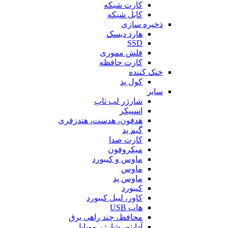
کارت شبکه
کابل شبکه
ذخیره سازی
هارد دیسک
SSD
فلش مموری
کارت حافظه
خنک کننده
کول پد
سایر
شارژر لپ تاپ
اسپیکر
هدفون، هدست، هندزفری
گیم پد
کارت صدا
میکروفون
ماوس و کیبورد
ماوس
ماوس پد
کیبورد
کاور، لیبل کیبورد
هاب USB
محافظ، چند راهی برق
آداپتور شارژر موبایل