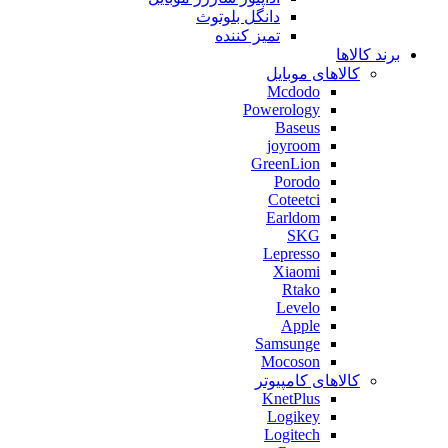
دانگل بلوتوث
تمیز کننده
برند کالاها
کالاهای موبایل
Mcdodo
Powerology
Baseus
joyroom
GreenLion
Porodo
Coteetci
Earldom
SKG
Lepresso
Xiaomi
Rtako
Levelo
Apple
Samsunge
Mocoson
کالاهای کامپیوتر
KnetPlus
Logikey
Logitech