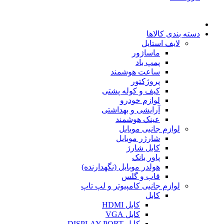
دسته بندی کالاها
لایف استایل
ماساژور
پمپ باد
ساعت هوشمند
پروژکتور
کیف و کوله پشتی
لوازم خودرو
آرایشی و بهداشتی
عینک هوشمند
لوازم جانبی موبایل
شارژر موبایل
کابل شارژ
پاور بانک
هولدر موبایل (نگهدارنده)
قاب و گلس
لوازم جانبی کامپیوتر و لپ تاپ
کابل
کابل HDMI
کابل VGA
کابل DISPLAY PORT