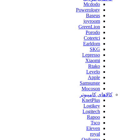
Mcdodo
Powerology
Baseus
joyroom
GreenLion
Porodo
Coteetci
Earldom
SKG
Lepresso
Xiaomi
Rtako
Levelo
Apple
Samsunge
Mocoson
کالاهای کامپیوتر
KnetPlus
Logikey
Logitech
Rapoo
Tsco
Eleven
royal
Onikuma