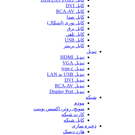
کابل DVI
کابل RCA-AV
کابل صدا
کابل نوری (اپتیکال)
کابل برق
کابل تلفن
کابل USB
کابل پرینتر
تبدیل
تبدیل HDMI
تبدیل VGA
تبدیل type-c
تبدیل USB به LAN
تبدیل DVI
تبدیل RCA-AV
تبدیل Display Port
شبکه
مودم
سویچ، روتر، اکسس پوینت
کارت شبکه
کابل شبکه
ذخیره سازی
هارد دیسک