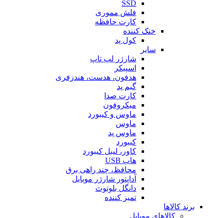
SSD
فلش مموری
کارت حافظه
خنک کننده
کول پد
سایر
شارژر لپ تاپ
اسپیکر
هدفون، هدست، هندزفری
گیم پد
کارت صدا
میکروفون
ماوس و کیبورد
ماوس
ماوس پد
کیبورد
کاور، لیبل کیبورد
هاب USB
محافظ، چند راهی برق
آداپتور شارژر موبایل
دانگل بلوتوث
تمیز کننده
برند کالاها
کالاهای موبایل