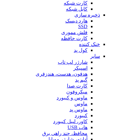
کارت شبکه
کابل شبکه
ذخیره سازی
هارد دیسک
SSD
فلش مموری
کارت حافظه
خنک کننده
کول پد
سایر
شارژر لپ تاپ
اسپیکر
هدفون، هدست، هندزفری
گیم پد
کارت صدا
میکروفون
ماوس و کیبورد
ماوس
ماوس پد
کیبورد
کاور، لیبل کیبورد
هاب USB
محافظ، چند راهی برق
آداپتور شارژر موبایل