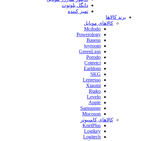
دانگل بلوتوث
تمیز کننده
برند کالاها
کالاهای موبایل
Mcdodo
Powerology
Baseus
joyroom
GreenLion
Porodo
Coteetci
Earldom
SKG
Lepresso
Xiaomi
Rtako
Levelo
Apple
Samsunge
Mocoson
کالاهای کامپیوتر
KnetPlus
Logikey
Logitech