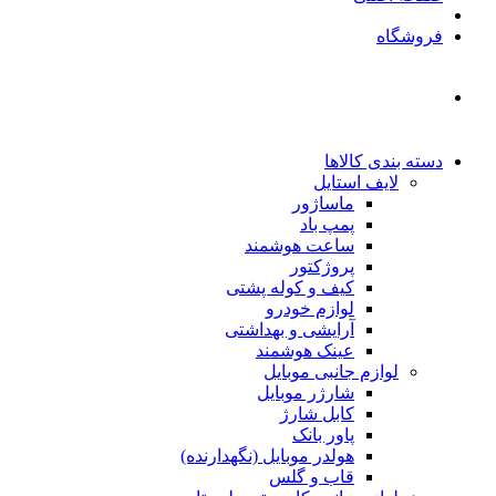
فروشگاه
دسته بندی کالاها
لایف استایل
ماساژور
پمپ باد
ساعت هوشمند
پروژکتور
کیف و کوله پشتی
لوازم خودرو
آرایشی و بهداشتی
عینک هوشمند
لوازم جانبی موبایل
شارژر موبایل
کابل شارژ
پاور بانک
هولدر موبایل (نگهدارنده)
قاب و گلس