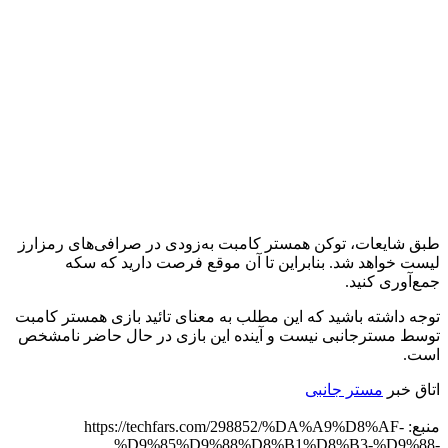
طبق شایعات، توکن همستر کامبت به‌زودی در صرافی‌های رمزارز
لیست خواهد شد. بنابراین تا آن موقع فرصت دارید که سکه
جمع‌آوری کنید.
توجه داشته باشید که این مطلب به معنای تائید بازی همستر کامبت
توسط مسترجانبی نیست و آینده این بازی در حال حاضر نامشخص
است.
اتاق خبر
مستر جانبی
منبع: https://techfars.com/298852/%DA%A9%D8%AF-
%D9%85%D9%88%D8%B1%D8%B3-%D9%88-