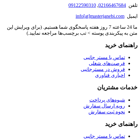
تلفن
02166467684
,
09122590310
ایمیل
info[at]masterjanebi.com
ما 24 ساعته 7 روز هفته پاسخگوی شما هستیم. (برای ویرایش این
متن به پیکربندی پوسته > تب برچسب‌ها مراجعه نمایید.)
راهنمای خرید
تماس با مستر جانبی
فرصت‌های شغلی
فروش در مسترجانبی
اخباری فناوری
خدمات مشتریان
شیوه‌های پرداخت
رویه ارسال سفارش
نحوه ثبت سفارش
راهنمای خرید
تماس با مستر جانبی