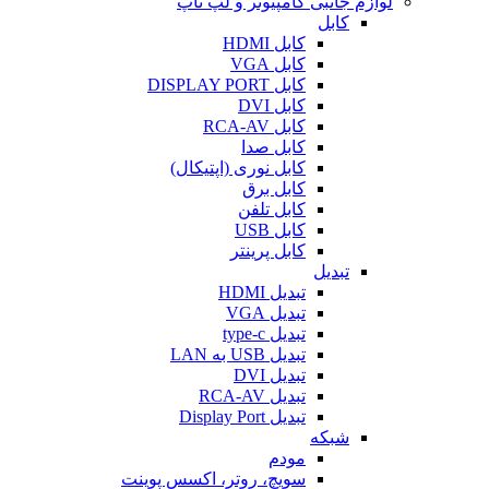
لوازم جانبی کامپیوتر و لپ تاپ
کابل
کابل HDMI
کابل VGA
کابل DISPLAY PORT
کابل DVI
کابل RCA-AV
کابل صدا
کابل نوری (اپتیکال)
کابل برق
کابل تلفن
کابل USB
کابل پرینتر
تبدیل
تبدیل HDMI
تبدیل VGA
تبدیل type-c
تبدیل USB به LAN
تبدیل DVI
تبدیل RCA-AV
تبدیل Display Port
شبکه
مودم
سویچ، روتر، اکسس پوینت