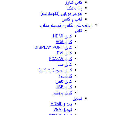
کابل شارژ
پاور بانک
هولدر موبایل (نگهدارنده)
قاب و گلس
لوازم جانبی کامپیوتر و لپ تاپ
کابل
کابل HDMI
کابل VGA
کابل DISPLAY PORT
کابل DVI
کابل RCA-AV
کابل صدا
کابل نوری (اپتیکال)
کابل برق
کابل تلفن
کابل USB
کابل پرینتر
تبدیل
تبدیل HDMI
تبدیل VGA