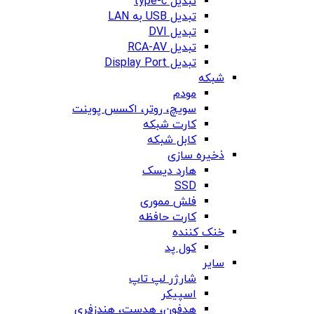
تبدیل type-c
تبدیل USB به LAN
تبدیل DVI
تبدیل RCA-AV
تبدیل Display Port
شبکه
مودم
سویچ، روتر، اکسس پوینت
کارت شبکه
کابل شبکه
ذخیره سازی
هارد دیسک
SSD
فلش مموری
کارت حافظه
خنک کننده
کول پد
سایر
شارژر لپ تاپ
اسپیکر
هدفون، هدست، هندزفری