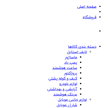
صفحه اصلی
فروشگاه
دسته بندی کالاها
لایف استایل
ماساژور
پمپ باد
ساعت هوشمند
پروژکتور
کیف و کوله پشتی
لوازم خودرو
آرایشی و بهداشتی
عینک هوشمند
لوازم جانبی موبایل
شارژر موبایل