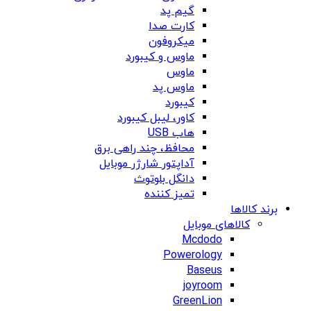
گیم پد
کارت صدا
میکروفون
ماوس و کیبورد
ماوس
ماوس پد
کیبورد
کاور، لیبل کیبورد
هاب USB
محافظ، چند راهی برق
آداپتور شارژر موبایل
دانگل بلوتوث
تمیز کننده
برند کالاها
کالاهای موبایل
Mcdodo
Powerology
Baseus
joyroom
GreenLion