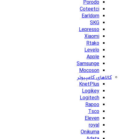
Porodo
Coteetci
Earldom
SKG
Lepresso
Xiaomi
Rtako
Levelo
Apple
Samsunge
Mocoson
کالاهای کامپیوتر
KnetPlus
Logikey
Logitech
Rapoo
Tsco
Eleven
royal
Onikuma