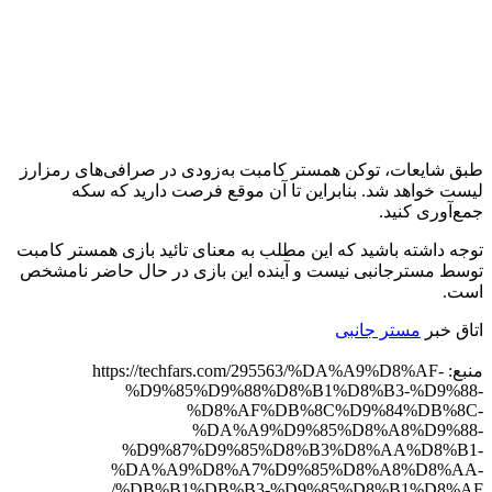
طبق شایعات، توکن همستر کامبت به‌زودی در صرافی‌های رمزارز
لیست خواهد شد. بنابراین تا آن موقع فرصت دارید که سکه
جمع‌آوری کنید.
توجه داشته باشید که این مطلب به معنای تائید بازی همستر کامبت
توسط مسترجانبی نیست و آینده این بازی در حال حاضر نامشخص
است.
اتاق خبر
مستر جانبی
منبع: https://techfars.com/295563/%DA%A9%D8%AF-
%D9%85%D9%88%D8%B1%D8%B3-%D9%88-
%D8%AF%DB%8C%D9%84%DB%8C-
%DA%A9%D9%85%D8%A8%D9%88-
%D9%87%D9%85%D8%B3%D8%AA%D8%B1-
%DA%A9%D8%A7%D9%85%D8%A8%D8%AA-
%DB%B1%DB%B3-%D9%85%D8%B1%D8%AF/