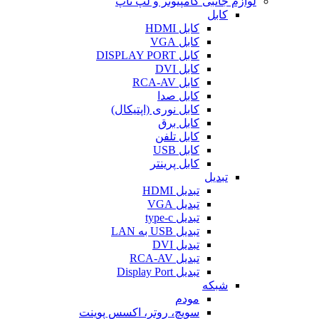
لوازم جانبی کامپیوتر و لپ تاپ
کابل
کابل HDMI
کابل VGA
کابل DISPLAY PORT
کابل DVI
کابل RCA-AV
کابل صدا
کابل نوری (اپتیکال)
کابل برق
کابل تلفن
کابل USB
کابل پرینتر
تبدیل
تبدیل HDMI
تبدیل VGA
تبدیل type-c
تبدیل USB به LAN
تبدیل DVI
تبدیل RCA-AV
تبدیل Display Port
شبکه
مودم
سویچ، روتر، اکسس پوینت