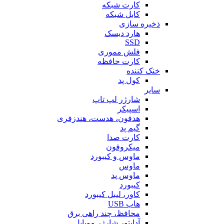
کارت شبکه
کابل شبکه
ذخیره سازی
هارد دیسک
SSD
فلش مموری
کارت حافظه
خنک کننده
کول پد
سایر
شارژر لپ تاپ
اسپیکر
هدفون، هدست، هندزفری
گیم پد
کارت صدا
میکروفون
ماوس و کیبورد
ماوس
ماوس پد
کیبورد
کاور، لیبل کیبورد
هاب USB
محافظ، چند راهی برق
آداپتور شارژر موبایل