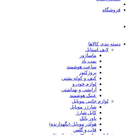
فروشگاه
دسته بندی کالاها
لایف استایل
ماساژور
پمپ باد
ساعت هوشمند
پروژکتور
کیف و کوله پشتی
لوازم خودرو
آرایشی و بهداشتی
عینک هوشمند
لوازم جانبی موبایل
شارژر موبایل
کابل شارژ
پاور بانک
هولدر موبایل (نگهدارنده)
قاب و گلس