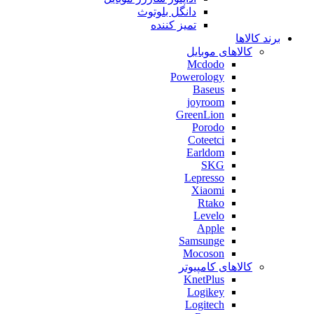
دانگل بلوتوث
تمیز کننده
برند کالاها
کالاهای موبایل
Mcdodo
Powerology
Baseus
joyroom
GreenLion
Porodo
Coteetci
Earldom
SKG
Lepresso
Xiaomi
Rtako
Levelo
Apple
Samsunge
Mocoson
کالاهای کامپیوتر
KnetPlus
Logikey
Logitech