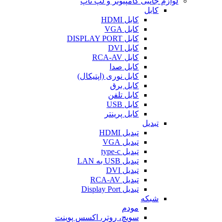
لوازم جانبی کامپیوتر و لپ تاپ
کابل
کابل HDMI
کابل VGA
کابل DISPLAY PORT
کابل DVI
کابل RCA-AV
کابل صدا
کابل نوری (اپتیکال)
کابل برق
کابل تلفن
کابل USB
کابل پرینتر
تبدیل
تبدیل HDMI
تبدیل VGA
تبدیل type-c
تبدیل USB به LAN
تبدیل DVI
تبدیل RCA-AV
تبدیل Display Port
شبکه
مودم
سویچ، روتر، اکسس پوینت