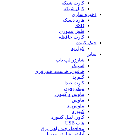
کارت شبکه
کابل شبکه
ذخیره سازی
هارد دیسک
SSD
فلش مموری
کارت حافظه
خنک کننده
کول پد
سایر
شارژر لپ تاپ
اسپیکر
هدفون، هدست، هندزفری
گیم پد
کارت صدا
میکروفون
ماوس و کیبورد
ماوس
ماوس پد
کیبورد
کاور، لیبل کیبورد
هاب USB
محافظ، چند راهی برق
آداپتور شارژر موبایل