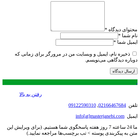
محتوای دیدگاه
*
نام شما
*
ایمیل شما
*
ذخیره نام، ایمیل و وبسایت من در مرورگر برای زمانی که
دوباره دیدگاهی می‌نویسم.
.
رفتن به بالا
تلفن
02166467684
,
09122590310
ایمیل
info[at]masterjanebi.com
ما 24 ساعته 7 روز هفته پاسخگوی شما هستیم. (برای ویرایش این
متن به پیکربندی پوسته > تب برچسب‌ها مراجعه نمایید.)