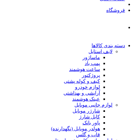
فروشگاه
دسته بندی کالاها
لایف استایل
ماساژور
پمپ باد
ساعت هوشمند
پروژکتور
کیف و کوله پشتی
لوازم خودرو
آرایشی و بهداشتی
عینک هوشمند
لوازم جانبی موبایل
شارژر موبایل
کابل شارژ
پاور بانک
هولدر موبایل (نگهدارنده)
قاب و گلس