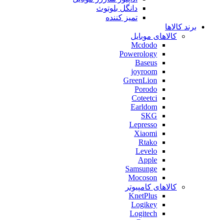
دانگل بلوتوث
تمیز کننده
برند کالاها
کالاهای موبایل
Mcdodo
Powerology
Baseus
joyroom
GreenLion
Porodo
Coteetci
Earldom
SKG
Lepresso
Xiaomi
Rtako
Levelo
Apple
Samsunge
Mocoson
کالاهای کامپیوتر
KnetPlus
Logikey
Logitech