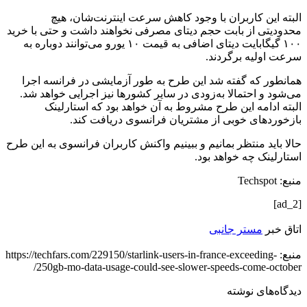
البته این کاربران با وجود کاهش سرعت اینترنت‌شان، هیچ
محدودیتی از بابت حجم دیتای مصرفی نخواهند داشت و حتی با خرید
۱۰۰ گیگابایت دیتای اضافی به قیمت ۱۰ یورو می‌توانند دوباره به
سرعت اولیه برگردند.
همانطور که گفته شد این طرح به طور آزمایشی در فرانسه اجرا
می‌شود و احتمالا به‌زودی در سایر کشورها نیز اجرایی خواهد شد.
البته ادامه این طرح مشروط به آن خواهد بود که استارلینک
بازخوردهای خوبی از مشتریان فرانسوی دریافت کند.
حالا باید منتظر بمانیم و ببینیم واکنش کاربران فرانسوی به این طرح
استارلینک چه خواهد بود.
منبع: Techspot
[ad_2]
اتاق خبر
مستر جانبی
منبع: https://techfars.com/229150/starlink-users-in-france-exceeding-
250gb-mo-data-usage-could-see-slower-speeds-come-october/
دیدگاه‌های نوشته