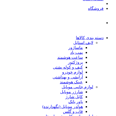
فروشگاه
دسته بندی کالاها
لایف استایل
ماساژور
پمپ باد
ساعت هوشمند
پروژکتور
کیف و کوله پشتی
لوازم خودرو
آرایشی و بهداشتی
عینک هوشمند
لوازم جانبی موبایل
شارژر موبایل
کابل شارژ
پاور بانک
هولدر موبایل (نگهدارنده)
قاب و گلس