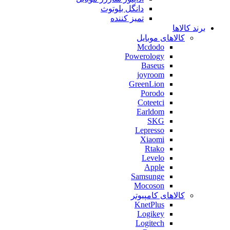
دانگل بلوتوث
تمیز کننده
برند کالاها
کالاهای موبایل
Mcdodo
Powerology
Baseus
joyroom
GreenLion
Porodo
Coteetci
Earldom
SKG
Lepresso
Xiaomi
Rtako
Levelo
Apple
Samsunge
Mocoson
کالاهای کامپیوتر
KnetPlus
Logikey
Logitech