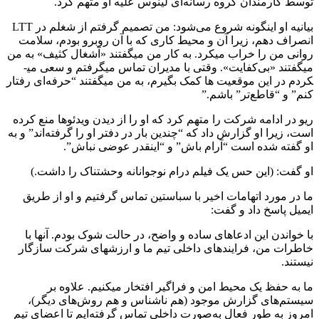
توسط کارمندان گروه رسانه‌ای لینوس علیه او متهم کرد.
بیانیه او این­گونه شروع می‌شود: من تصمیم گرفتم از شغلم در LTT
انصراف دهم، زیرا آن و محیط کاری که با آن روبرو بودم، سلامت
روانی من را خراب می­کرد. به کار من می­گفتند «آشغال کثیف» به من
می­گفتند «بی‌کفایت». وقتی با مدیران تماس می­گرفتم و سعی می­
کردم در این موقعیت ­ها کمک بگیرم، به من می­گفتند “حرفه‌ای رفتار
کنم” و “قاطع‌تر” باشم.”
ریو در ادامه شرکت را متهم کرد که او را از دیدن ویدئوها منع کرده
است، زیرا او گزارش داد که “چندین بار در دفتر او را گرفته‌اند” و به
او گفته شده است “آرام باش” و “اینقدر عوضی نباش”.
او گفت: (این حس یک فیلم درام نوجوانانه وحشتناک را داشت.)
ما در مورد اتهامات اخیر با سباستین تماس گرفتیم و او از طریق
ایمیل پاسخ داد و گفت:
با خواندن این ادعاهای ساده و واضح، در حالت شوک بودم. آنها با
خاطرات من، فرایند­های داخلی تیم ما و ارزش­های شرکت سازگار
نیستند.
ما به حفظ یک محیط امن و فراگیر افتخار می­کنیم. علاوه بر
سیستم‌های گزارش موجود (هم ناشناس و هم روش‌های دیگر)،
امروز به طور فعال به‌صورت داخلی تماس گرفته‌ایم تا اعضای تیم