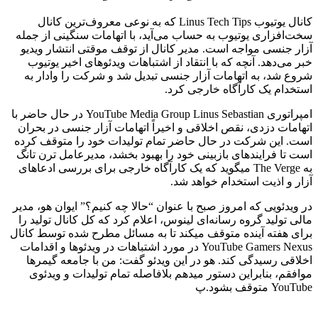
کانال یوتیوب Linus Tech Tips که به نوعی معروف‌ترین کانال
سخت‌افزاری یوتیوب به حساب می‌آید، با اتهامات سنگینی از جمله
آزار جنسی مواجه است. مدیر کانال از توقف موقتی انتشار ویدیو
خبر می‌دهد. آنچه که با انتقاد از اشتباهات ویدئوهای اخیر یوتیوب
شروع شد، به اتهامات آزار جنسی تبدیل شد و شرکت را وادار به
استخدام یک کارآگاه خارجی کرد.
امپراتوری YouTube Media Group Linus Sebastian در حال حاضر با
اتهامات دزدی، نقص اخلاقی و اخیراً اتهامات آزار جنسی در بحران
است. این شرکت در حال حاضر تمام تولیدات خود را متوقف کرده
است تا فرایندهای بازبینی خود را بهبود بخشد، مدیرعامل ترن تانگ
به The Verge می­گوید که یک کارآگاه خارجی برای بررسی ادعاهای
آزار و اذیت استخدام خواهد شد.
در ویدئویی که امروز صبح با عنوان “حالا چه کنیم؟” ایوان هو، مدیر
مالی تولید گروه رسانه‌ای لینوس، اعلام کرد که کل کانال تولید را
برای هفته آینده متوقف می­کند تا به مسائل مطرح شده توسط کانال
YouTube Gamers Nexus در مورد اشتباهات در ویدئوها و اقدامات
اخلاقی رسیدگی کند. هو در این ویدئو گفت: من با جامعه گیمرها
موافقم، بنابراین دستور می­دهم بلافاصله تمام تولیدات و ویدئوی
YouTube متوقف بشود.پ