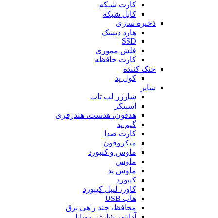
کارت شبکه
کابل شبکه
ذخیره سازی
هارد دیسک
SSD
فلش مموری
کارت حافظه
خنک کننده
کول پد
سایر
شارژر لپ تاپ
اسپیکر
هدفون، هدست، هندزفری
گیم پد
کارت صدا
میکروفون
ماوس و کیبورد
ماوس
ماوس پد
کیبورد
کاور، لیبل کیبورد
هاب USB
محافظ، چند راهی برق
آداپتور شارژر موبایل