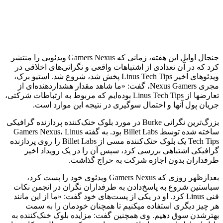
جنجال اوایل این هفته، زمانی که Gamers Nexus ویدئویی را منتشر
کرد که در آن تعدادی از اشتباهات واقعی و نگرانی‌های اخلاقی در
ویدئوهای اخیر Linus Tech Tips پخش شد، شروع شد. استیو برک،
مجری Nexus Gamers، گفت: «ما شاهد مقدار هشداردهنده‌ای از
تعارض­ها از Linus Tech Tips بوده‌ایم که مربوط به ارتباطات شرکتی،
جریان پول آنها و احتمال سوگیری در نتیجه این موارد است.
بزرگ‌ترین نگرانی Burke در مورد بلوک خنک‌کننده پردازنده گرافیکی
ساخته شده توسط Billet Labs بود. به گفته Gamers Nexus، Linus
Tech Tips یک بلوک خنک‌کننده مسی از Billet Labs را روی پردازنده
گرافیکی اشتباهی بررسی کرد، سپس آن را در یک رویداد اخیر
طرفداران بدون اجازه شرکت به حراج گذاشت.
بعدازظهر روزی که Gamers Nexus ویدئوی خود را پست کرد،
سباستین شروع به پاسخ‌دادن به طرفداران نگران در انجمن نکات
فنی Linus کرد. او در یکی از پست‌های خود گفت: «ما از این مانند
هر چیز دیگری استفاده می­کنیم تا همچنان خودمان را به سمت
بهترشدن سوق دهیم. وی همچنین گفت: مزایده بلوک خنک‌کننده به