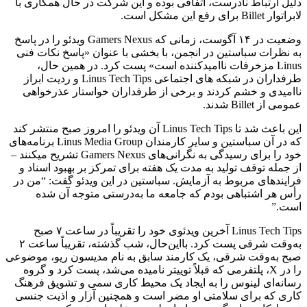
دلیل ارتباط نادرست، اتفاقی بوده و این شرکت در حال همکاری با
لابراتوار Billet برای رفع این مشکل است.
وضعیت در ۱۴ آگوست، زمانی که Gamers Nexus ویدئو را در پاسخ
به نظرات سباستین در انجمن، با بخشی با عنوان «پاسخ نکات فنی
Linus مزخرفات ناامیدکننده است» پست کرد. در همین حال،
طرفداران در شبکه­ های اجتماعی Linus Tech Tips و ردیت ابراز
ناامیدی و خشم کردند و برخی از طرفداران خواستار عذرخواهی
عمومی از Billet شدند.
این باعث شد تا Linus Tech Tips آن ویدئو را امروز صبح منتشر کند
که در آن سباستین و سایر کارمندان Linus Media Group برنامه‌های
خود را برای رسیدگی به نگرانی‌های Gamers Nexus تشریح می­کنند –
از جمله توقف تولید به مدت یک هفته برای تمرکز بر بهبود اسناد و
فرایندهای مربوط به آزمایش. سباستین در این ویدئو گفت: “من در
رأس هر اشتباهی بودم که جامعه ما به‌درستی متوجه آن شده
است.”
Linus Tech Tips آخرین ویدئوی خود را تقریباً در ساعت ۷ صبح
به‌وقت شرقی پست کرد. بااین‌حال، شب گذشته، تقریباً ساعت ۲
صبح به‌وقت شرقی، یک کارمند سابق به نام مدیسون ریو، موضوعی
را در X، پلتفرمی که قبلاً توییتر نامیده می‌شد، پست کرد و گروه
رسانه‌ای لینوس را به ایجاد یک محیط کاری سمی و تشویق فرهنگ
کاری که برای سلامتی او مضر است و همچنین آزار و اذیت جنسی