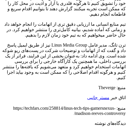
خود را تشویق کنیم تا هرگونه قلدری یا آزار و اذیت در محل کار را
که ممکن است تجربه می­کنند گزارش دهند تا بتوانیم اقدام سریع و
قاطعانه انجام دهیم.
تیم منابع انسانی ما ارزیابی دقیق­ تری از اتهامات را انجام خواهد داد
و زمانی که آماده شدیم، بیانیه کامل‌تری را منتشر خواهیم کرد. در
حال حاضر می­خواهیم که به تیم خود زمان لازم را بدهیم.
ترن تانگ، مدیرعامل Linus Media Group نیز از طریق ایمیل پاسخ
داد و گفت که از اتهامات و توضیحات شرکت در پست‌های ریو شوکه
شده است. وی ادامه داد: به‌عنوان بخشی از این فرایند، فراتر از یک
بررسی داخلی، ما همچنین یک کارآگاه خارجی را برای بررسی
اتهامات استخدام خواهیم کرد و متعهد می‌شویم که یافته‌ها را منتشر
کنیم و هرگونه اقدام اصلاحی را که ممکن است به وجود بیاید اجرا
کنیم.
منبع: Theverge
اتاق خبر
مستر جانبی
منبع: https://techfars.com/258814/linus-tech-tips-gamersnexus-
madison-reeves-controversy/
دیدگاه‌های نوشته