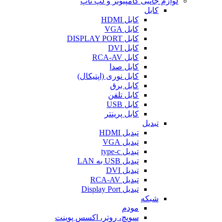
لوازم جانبی کامپیوتر و لپ تاپ
کابل
کابل HDMI
کابل VGA
کابل DISPLAY PORT
کابل DVI
کابل RCA-AV
کابل صدا
کابل نوری (اپتیکال)
کابل برق
کابل تلفن
کابل USB
کابل پرینتر
تبدیل
تبدیل HDMI
تبدیل VGA
تبدیل type-c
تبدیل USB به LAN
تبدیل DVI
تبدیل RCA-AV
تبدیل Display Port
شبکه
مودم
سویچ، روتر، اکسس پوینت