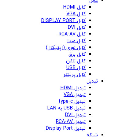
کابل
کابل HDMI
کابل VGA
کابل DISPLAY PORT
کابل DVI
کابل RCA-AV
کابل صدا
کابل نوری (اپتیکال)
کابل برق
کابل تلفن
کابل USB
کابل پرینتر
تبدیل
تبدیل HDMI
تبدیل VGA
تبدیل type-c
تبدیل USB به LAN
تبدیل DVI
تبدیل RCA-AV
تبدیل Display Port
شبکه