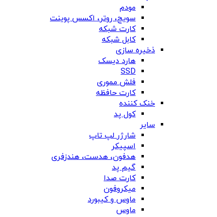
مودم
سویچ، روتر، اکسس پوینت
کارت شبکه
کابل شبکه
ذخیره سازی
هارد دیسک
SSD
فلش مموری
کارت حافظه
خنک کننده
کول پد
سایر
شارژر لپ تاپ
اسپیکر
هدفون، هدست، هندزفری
گیم پد
کارت صدا
میکروفون
ماوس و کیبورد
ماوس