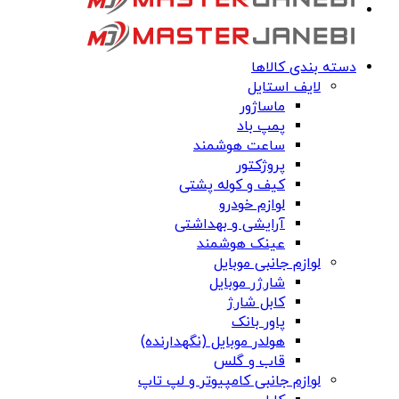
دسته بندی کالاها
لایف استایل
ماساژور
پمپ باد
ساعت هوشمند
پروژکتور
کیف و کوله پشتی
لوازم خودرو
آرایشی و بهداشتی
عینک هوشمند
لوازم جانبی موبایل
شارژر موبایل
کابل شارژ
پاور بانک
هولدر موبایل (نگهدارنده)
قاب و گلس
لوازم جانبی کامپیوتر و لپ تاپ