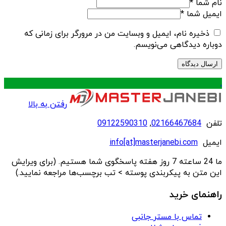
نام شما
*
ایمیل شما
*
ذخیره نام، ایمیل و وبسایت من در مرورگر برای زمانی که
دوباره دیدگاهی می‌نویسم.
.
رفتن به بالا
تلفن
02166467684
,
09122590310
ایمیل
info[at]masterjanebi.com
ما 24 ساعته 7 روز هفته پاسخگوی شما هستیم. (برای ویرایش
این متن به پیکربندی پوسته > تب برچسب‌ها مراجعه نمایید.)
راهنمای خرید
تماس با مستر جانبی