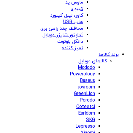
ماوس پد
کیبورد
کاور، لیبل کیبورد
هاب USB
محافظ، چند راهی برق
آداپتور شارژر موبایل
دانگل بلوتوث
تمیز کننده
برند کالاها
کالاهای موبایل
Mcdodo
Powerology
Baseus
joyroom
GreenLion
Porodo
Coteetci
Earldom
SKG
Lepresso