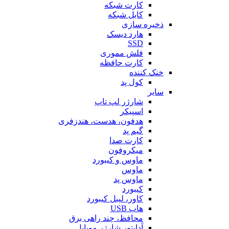
کارت شبکه
کابل شبکه
ذخیره سازی
هارد دیسک
SSD
فلش مموری
کارت حافظه
خنک کننده
کول پد
سایر
شارژر لپ تاپ
اسپیکر
هدفون، هدست، هندزفری
گیم پد
کارت صدا
میکروفون
ماوس و کیبورد
ماوس
ماوس پد
کیبورد
کاور، لیبل کیبورد
هاب USB
محافظ، چند راهی برق
آداپتور شارژر موبایل