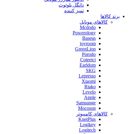
دانگل بلوتوث
تمیز کننده
برند کالاها
کالاهای موبایل
Mcdodo
Powerology
Baseus
joyroom
GreenLion
Porodo
Coteetci
Earldom
SKG
Lepresso
Xiaomi
Rtako
Levelo
Apple
Samsunge
Mocoson
کالاهای کامپیوتر
KnetPlus
Logikey
Logitech