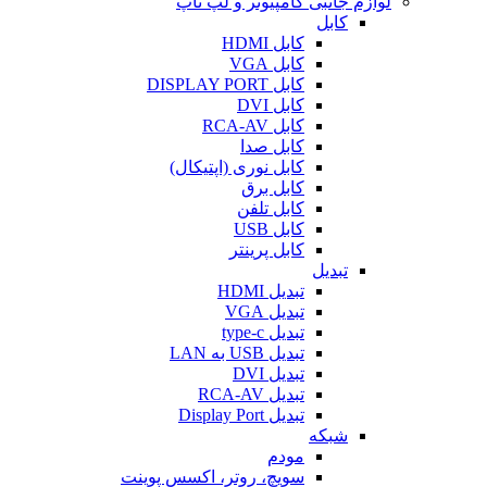
لوازم جانبی کامپیوتر و لپ تاپ
کابل
کابل HDMI
کابل VGA
کابل DISPLAY PORT
کابل DVI
کابل RCA-AV
کابل صدا
کابل نوری (اپتیکال)
کابل برق
کابل تلفن
کابل USB
کابل پرینتر
تبدیل
تبدیل HDMI
تبدیل VGA
تبدیل type-c
تبدیل USB به LAN
تبدیل DVI
تبدیل RCA-AV
تبدیل Display Port
شبکه
مودم
سویچ، روتر، اکسس پوینت