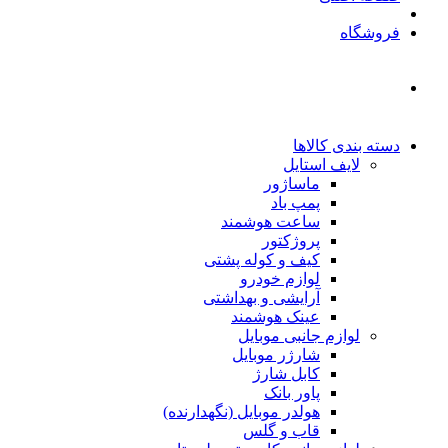
فروشگاه
دسته بندی کالاها
لایف استایل
ماساژور
پمپ باد
ساعت هوشمند
پروژکتور
کیف و کوله پشتی
لوازم خودرو
آرایشی و بهداشتی
عینک هوشمند
لوازم جانبی موبایل
شارژر موبایل
کابل شارژ
پاور بانک
هولدر موبایل (نگهدارنده)
قاب و گلس