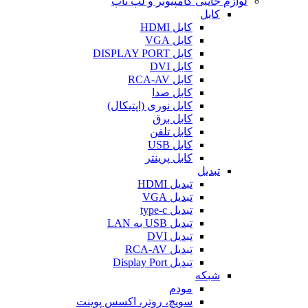
لوازم جانبی کامپیوتر و لپ تاپ
کابل
کابل HDMI
کابل VGA
کابل DISPLAY PORT
کابل DVI
کابل RCA-AV
کابل صدا
کابل نوری (اپتیکال)
کابل برق
کابل تلفن
کابل USB
کابل پرینتر
تبدیل
تبدیل HDMI
تبدیل VGA
تبدیل type-c
تبدیل USB به LAN
تبدیل DVI
تبدیل RCA-AV
تبدیل Display Port
شبکه
مودم
سویچ، روتر، اکسس پوینت