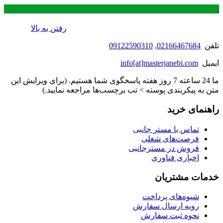
.
رفتن به بالا
تلفن
02166467684
,
09122590310
ایمیل
info[at]masterjanebi.com
ما 24 ساعته 7 روز هفته پاسخگوی شما هستیم. (برای ویرایش این
متن به پیکربندی پوسته > تب برچسب‌ها مراجعه نمایید.)
راهنمای خرید
تماس با مستر جانبی
فرصت‌های شغلی
فروش در مسترجانبی
اخباری فناوری
خدمات مشتریان
شیوه‌های پرداخت
رویه ارسال سفارش
نحوه ثبت سفارش