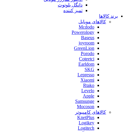
دانگل بلوتوث
تمیز کننده
برند کالاها
کالاهای موبایل
Mcdodo
Powerology
Baseus
joyroom
GreenLion
Porodo
Coteetci
Earldom
SKG
Lepresso
Xiaomi
Rtako
Levelo
Apple
Samsunge
Mocoson
کالاهای کامپیوتر
KnetPlus
Logikey
Logitech