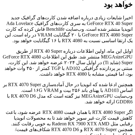
خواهد بود
اخیرا شایعات زیادی درباره اضافه شدن کارت‌های گرافیک جدید
GeForce RTX 40 Super به سری کارت‌های گرافیک Ada Lovelace
انویدیا منتشر شده است. وب‌سایت Benchlife فاش کرده که کارت
GeForce RTX 4080 Super با ۲۰ گیگابایت VRAM در راه است. این
یک ارتقا اساسی نسبت به RTX 4080 با ۱۶ گیگابایت خواهد بود.
اوایل این ماه، اولین اطلاعات درباره RTX 40 Super از طریق
MEGAsizeGPU منتشر شد. طبق این اطلاعات GeForce RTX 4080
Super (شاید Ti) در اوایل سال ۲۰۲۴ عرضه خواهد شد. این کارت،
مبتنی بر پردازنده گرافیکی AD102 با TGP کمتر از ۴۵۰ وات خواهد
بود، اما قیمتی مشابه با RTX 4080 خواهد داشت.
همچنین ادعا شده که انویدیا در حال آماده‌سازی RTX 4070 Super بر
اساس AD103 با پهنای باند ۲۵۶ بیت و ۱۶G VRAM است.
وب‌سایت MEGAsizeGPU نیز گفته است که مدل RX 4070 D6 با
GDDR6 ارائه خواهد شد.
اگر RTX 4080 Super با همان قیمت RTX 4080 عرضه شود، باعث
کاهش قیمت کارت غیر سوپر خواهد شد تا به محصولات انویدیا
رقبایی مثل Radeon RX 7900 XTX AMD به خوبی رقابت کنند.
همچنبن RTX 4070 Super و RTX 4070 D6 شکاف‌های قیمت/