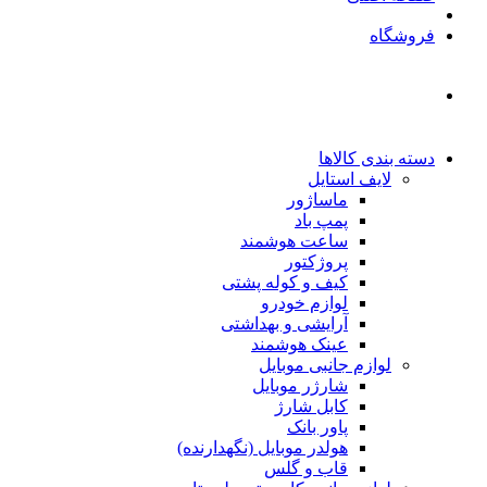
فروشگاه
دسته بندی کالاها
لایف استایل
ماساژور
پمپ باد
ساعت هوشمند
پروژکتور
کیف و کوله پشتی
لوازم خودرو
آرایشی و بهداشتی
عینک هوشمند
لوازم جانبی موبایل
شارژر موبایل
کابل شارژ
پاور بانک
هولدر موبایل (نگهدارنده)
قاب و گلس