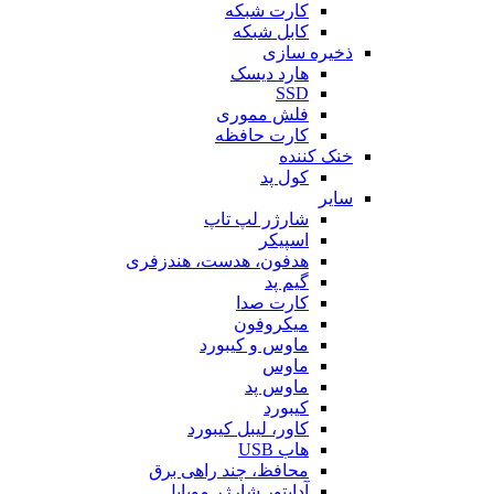
کارت شبکه
کابل شبکه
ذخیره سازی
هارد دیسک
SSD
فلش مموری
کارت حافظه
خنک کننده
کول پد
سایر
شارژر لپ تاپ
اسپیکر
هدفون، هدست، هندزفری
گیم پد
کارت صدا
میکروفون
ماوس و کیبورد
ماوس
ماوس پد
کیبورد
کاور، لیبل کیبورد
هاب USB
محافظ، چند راهی برق
آداپتور شارژر موبایل