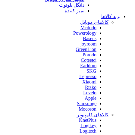
دانگل بلوتوث
تمیز کننده
برند کالاها
کالاهای موبایل
Mcdodo
Powerology
Baseus
joyroom
GreenLion
Porodo
Coteetci
Earldom
SKG
Lepresso
Xiaomi
Rtako
Levelo
Apple
Samsunge
Mocoson
کالاهای کامپیوتر
KnetPlus
Logikey
Logitech