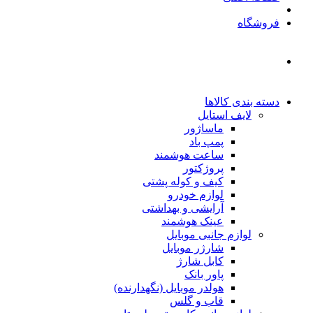
فروشگاه
دسته بندی کالاها
لایف استایل
ماساژور
پمپ باد
ساعت هوشمند
پروژکتور
کیف و کوله پشتی
لوازم خودرو
آرایشی و بهداشتی
عینک هوشمند
لوازم جانبی موبایل
شارژر موبایل
کابل شارژ
پاور بانک
هولدر موبایل (نگهدارنده)
قاب و گلس