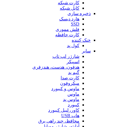
کارت شبکه
کابل شبکه
ذخیره سازی
هارد دیسک
SSD
فلش مموری
کارت حافظه
خنک کننده
کول پد
سایر
شارژر لپ تاپ
اسپیکر
هدفون، هدست، هندزفری
گیم پد
کارت صدا
میکروفون
ماوس و کیبورد
ماوس
ماوس پد
کیبورد
کاور، لیبل کیبورد
هاب USB
محافظ، چند راهی برق
آداپتور شارژر موبایل