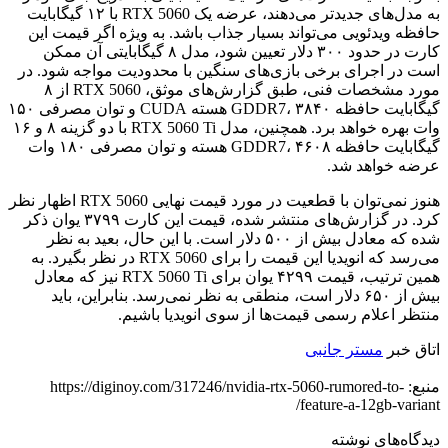
به مدل‌های جدیدتر می‌دهند، عرضه یک RTX 5060 با ۱۲ گیگابایت
حافظه ویدئویی می‌تواند بسیار جذاب باشد. به ویژه اگر قیمت این
کارت در حدود ۳۰۰ دلار تعیین شود، مدل ۸ گیگابایتی آن ممکن
است در اجرای برخی بازی‌های سنگین با محدودیت مواجه شود. در
مورد مشخصات فنی، طبق گزارش‌های موثق، RTX 5060 از ۸
گیگابایت حافظه GDDR7، ۳۸۴۰ هسته CUDA و توان مصرفی ۱۵۰
وات بهره خواهد برد. همچنین، مدل RTX 5060 Ti با دو گزینه ۸ و ۱۶
گیگابایت حافظه GDDR7، ۴۶۰۸ هسته و توان مصرفی ۱۸۰ وات
عرضه خواهد شد.
هنوز نمی‌توان با قطعیت در مورد قیمت نهایی RTX 5060 اظهار نظر
کرد. در گزارش‌های منتشر شده، قیمت این کارت ۳۷۹۹ یوان ذکر
شده که معادل بیش از ۵۰۰ دلار است. با این حال، بعید به نظر
می‌رسد که انویدیا این قیمت را برای RTX 5060 در نظر بگیرد. به
همین ترتیب، قیمت ۴۲۹۹ یوان برای RTX 5060 Ti نیز که معادل
بیش از ۶۵۰ دلار است، منطقی به نظر نمی‌رسد. بنابراین، باید
منتظر اعلام رسمی قیمت‌ها از سوی انویدیا باشیم.
اتاق خبر
مستر جانبی
منبع: https://diginoy.com/317246/nvidia-rtx-5060-rumored-to-
feature-a-12gb-variant/
دیدگاه‌های نوشته