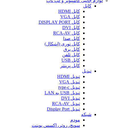
لوازم جانبی کامپیوتر و لپ تاپ
کابل
کابل HDMI
کابل VGA
کابل DISPLAY PORT
کابل DVI
کابل RCA-AV
کابل صدا
کابل نوری (اپتیکال)
کابل برق
کابل تلفن
کابل USB
کابل پرینتر
تبدیل
تبدیل HDMI
تبدیل VGA
تبدیل type-c
تبدیل USB به LAN
تبدیل DVI
تبدیل RCA-AV
تبدیل Display Port
شبکه
مودم
سویچ، روتر، اکسس پوینت