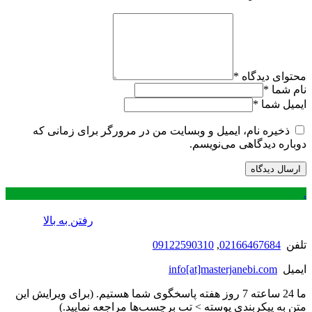
محتوای دیدگاه
*
نام شما
*
ایمیل شما
*
ذخیره نام، ایمیل و وبسایت من در مرورگر برای زمانی که
دوباره دیدگاهی می‌نویسم.
.
رفتن به بالا
تلفن
02166467684
,
09122590310
ایمیل
info[at]masterjanebi.com
ما 24 ساعته 7 روز هفته پاسخگوی شما هستیم. (برای ویرایش این
متن به پیکربندی پوسته > تب برچسب‌ها مراجعه نمایید.)