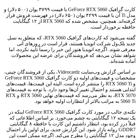
کارت گرافیک GeForce RTX 5060 با قیمت ۳۷۹۹ یوان (۵۰۰ دلار) و
مدل Ti آن با قیمت ۴۲۹۹ یوان (۶۵۰ دلار) در فهرست فروش قرار
گرفته‌اند. همچنین، مشخص شده که RTX 5060 از ۱۲ گیگابایت
حافظه برخوردار است.
گفته می‌شود که کارت‌های گرافیک RTX 5060، که متعلق به نسل
جدید بلک‌ول شرکت انویدیا هستند، قرار است در روزهای آتی
معرفی شوند. اگرچه انویدیا هنوز این خبر را رسماً تأیید نکرده، اما
شواهد نشان می‌دهد که فروشندگان برای عرضه این محصولات
آماده شده‌اند.
بر اساس گزارش وب‌سایت Videocardz، یکی از فروشندگان چینی،
مشخصات و قیمت‌های اولیه دو کارت گرافیک GeForce RTX 5060
و RTX 5060 Ti را منتشر کرده است. الیته این قیمت‌ها، قیمت‌های
ابتدایی هستند و احتمال تغییر آن‌ها وجود دارد. با توجه به قیمت‌های
RTX 5070، به نظر می‌رسد که قیمت‌های نهایی RTX 5060 و RTX
5060 Ti به مراتب بالاتر از انتظارات اولیه خواهد بود.
نکته‌ی جالب در مورد کارت گرافیک GeForce RTX 5060 اینکه در
یک نسخه ۱۲ گیگابایتی به چشم می‌خورد. بر اساس اطلاعاتی که
قبلاً درز کرده بود، انتظار داشتیم این کارت با حافظه ۸ گیگابایتی
GDDR7 روانه بازار شود. این گزارش جدید، برای اولین بار احتمال
وجود مدل ۱۲ گیگابایتی را مطرح می‌کند. اگرچه ممکن است این