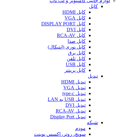
لوازم جانبی کامپیوتر و لپ تاپ
کابل
کابل HDMI
کابل VGA
کابل DISPLAY PORT
کابل DVI
کابل RCA-AV
کابل صدا
کابل نوری (اپتیکال)
کابل برق
کابل تلفن
کابل USB
کابل پرینتر
تبدیل
تبدیل HDMI
تبدیل VGA
تبدیل type-c
تبدیل USB به LAN
تبدیل DVI
تبدیل RCA-AV
تبدیل Display Port
شبکه
مودم
سویچ، روتر، اکسس پوینت