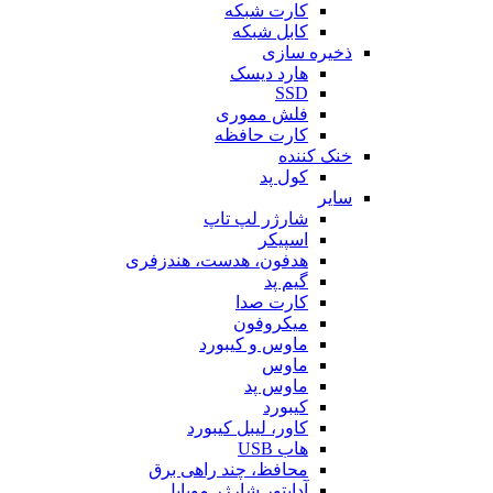
کارت شبکه
کابل شبکه
ذخیره سازی
هارد دیسک
SSD
فلش مموری
کارت حافظه
خنک کننده
کول پد
سایر
شارژر لپ تاپ
اسپیکر
هدفون، هدست، هندزفری
گیم پد
کارت صدا
میکروفون
ماوس و کیبورد
ماوس
ماوس پد
کیبورد
کاور، لیبل کیبورد
هاب USB
محافظ، چند راهی برق
آداپتور شارژر موبایل