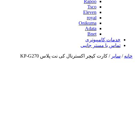
Rapoo
Tsco
Eleven
royal
Onikuma
Adata
Bnet
خدمات کامپیوتری
تماس با مستر جانبی
خانه
/
سایر
/ کارت کپچر اکسترنال کی نت پلاس KP-G270