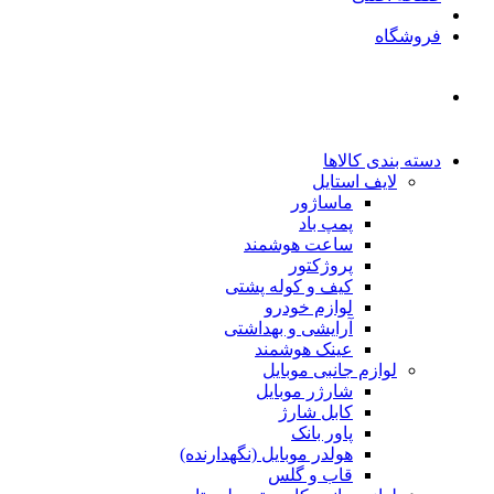
فروشگاه
دسته بندی کالاها
لایف استایل
ماساژور
پمپ باد
ساعت هوشمند
پروژکتور
کیف و کوله پشتی
لوازم خودرو
آرایشی و بهداشتی
عینک هوشمند
لوازم جانبی موبایل
شارژر موبایل
کابل شارژ
پاور بانک
هولدر موبایل (نگهدارنده)
قاب و گلس