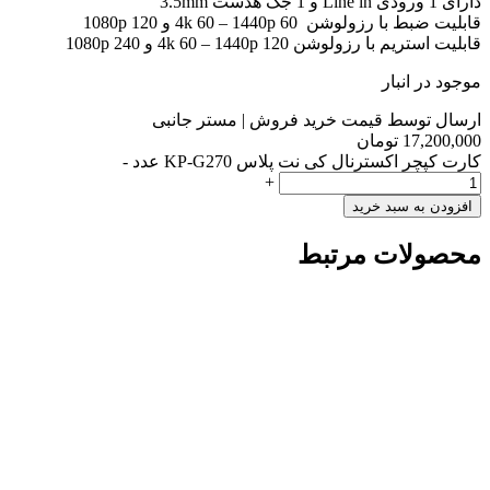
دارای 1 ورودی Line in و 1 جک هدست 3.5mm
قابلیت ضبط با رزولوشن 4k 60 – 1440p 60 و 1080p 120
قابلیت استریم با رزولوشن 4k 60 – 1440p 120 و 1080p 240
موجود در انبار
ارسال توسط قیمت خرید فروش | مستر جانبی
17,200,000
تومان
کارت کپچر اکسترنال کی نت پلاس KP-G270 عدد
-
+
افزودن به سبد خرید
محصولات مرتبط