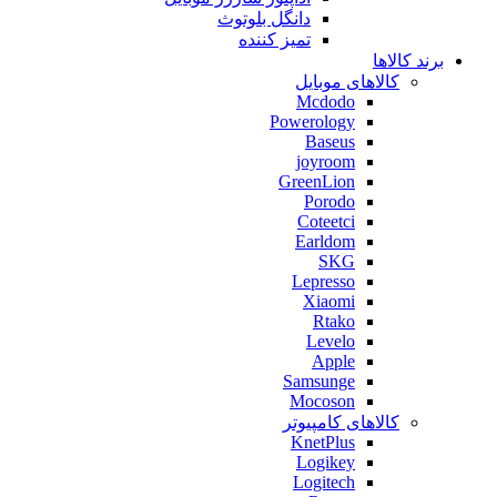
دانگل بلوتوث
تمیز کننده
برند کالاها
کالاهای موبایل
Mcdodo
Powerology
Baseus
joyroom
GreenLion
Porodo
Coteetci
Earldom
SKG
Lepresso
Xiaomi
Rtako
Levelo
Apple
Samsunge
Mocoson
کالاهای کامپیوتر
KnetPlus
Logikey
Logitech