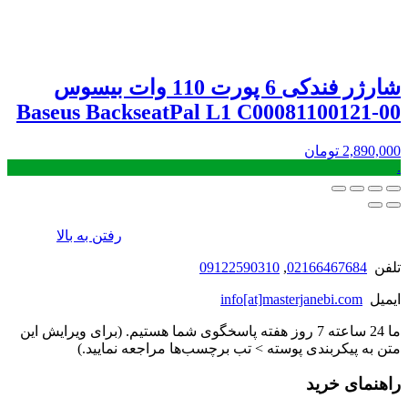
شارژر فندکی 6 پورت 110 وات بیسوس
Baseus BackseatPal L1 C00081100121-00
2,890,000
تومان
.
رفتن به بالا
تلفن
02166467684
,
09122590310
ایمیل
info[at]masterjanebi.com
ما 24 ساعته 7 روز هفته پاسخگوی شما هستیم. (برای ویرایش این
متن به پیکربندی پوسته > تب برچسب‌ها مراجعه نمایید.)
راهنمای خرید