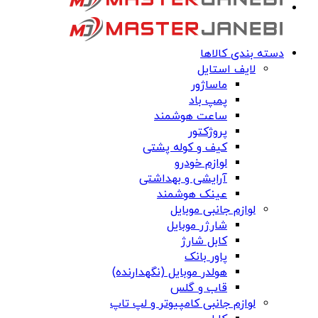
دسته بندی کالاها
لایف استایل
ماساژور
پمپ باد
ساعت هوشمند
پروژکتور
کیف و کوله پشتی
لوازم خودرو
آرایشی و بهداشتی
عینک هوشمند
لوازم جانبی موبایل
شارژر موبایل
کابل شارژ
پاور بانک
هولدر موبایل (نگهدارنده)
قاب و گلس
لوازم جانبی کامپیوتر و لپ تاپ