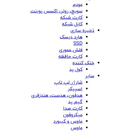
مودم
سویچ، روتر، اکسس پوینت
کارت شبکه
کابل شبکه
ذخیره سازی
هارد دیسک
SSD
فلش مموری
کارت حافظه
خنک کننده
کول پد
سایر
شارژر لپ تاپ
اسپیکر
هدفون، هدست، هندزفری
گیم پد
کارت صدا
میکروفون
ماوس و کیبورد
ماوس