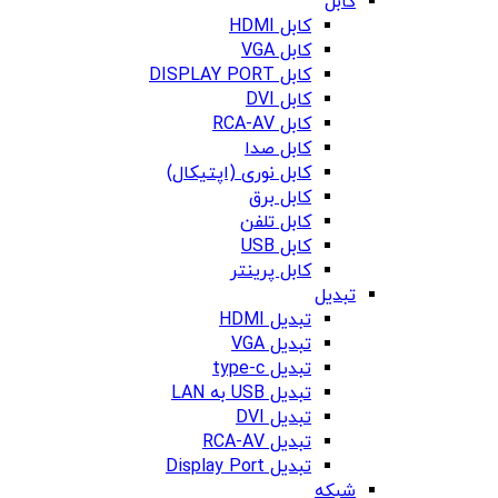
کابل
کابل HDMI
کابل VGA
کابل DISPLAY PORT
کابل DVI
کابل RCA-AV
کابل صدا
کابل نوری (اپتیکال)
کابل برق
کابل تلفن
کابل USB
کابل پرینتر
تبدیل
تبدیل HDMI
تبدیل VGA
تبدیل type-c
تبدیل USB به LAN
تبدیل DVI
تبدیل RCA-AV
تبدیل Display Port
شبکه