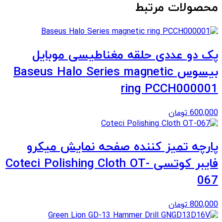
محصولات مرتبط
پک دو عددی حلقه مغناطیسی موبایل
بیسوس Baseus Halo Series magnetic
ring PCCH000001
600,000
تومان
پارچه تمیز کننده صفحه نمایش میکرو
فایبر کوتسی Coteci Polishing Cloth OT-
067
800,000
تومان