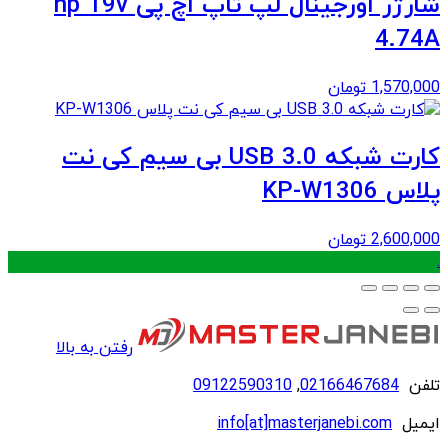
شارژر اورجینال لپ تاپ اچ پی hp 19v
4.74A
1,570,000
تومان
کارت شبکه USB 3.0 بی سیم کی نت
پلاس KP-W1306
2,600,000
تومان
.
رفتن به بالا
تلفن
02166467684
,
09122590310
ایمیل
info[at]masterjanebi.com