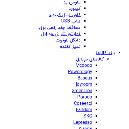
ماوس پد
کیبورد
کاور، لیبل کیبورد
هاب USB
محافظ، چند راهی برق
آداپتور شارژر موبایل
دانگل بلوتوث
تمیز کننده
برند کالاها
کالاهای موبایل
Mcdodo
Powerology
Baseus
joyroom
GreenLion
Porodo
Coteetci
Earldom
SKG
Lepresso