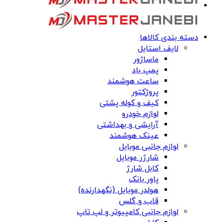
دسته بندی کالاها
لایف استایل
ماساژور
پمپ باد
ساعت هوشمند
پروژکتور
کیف و کوله پشتی
لوازم خودرو
آرایشی و بهداشتی
عینک هوشمند
لوازم جانبی موبایل
شارژر موبایل
کابل شارژ
پاور بانک
هولدر موبایل (نگهدارنده)
قاب و گلس
لوازم جانبی کامپیوتر و لپ تاپ