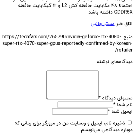
احتمالا ۴۸ مگابایت حافظه کش L2 و ۱۲ گیگابایت حافظه
GDDR6X داشته باشد.
اتاق خبر
مستر جانبی
منبع: https://techfars.com/265790/nvidia-geforce-rtx-4080-
super-rtx-4070-super-gpus-reportedly-confirmed-by-korean-
retailer/
دیدگاه‌های نوشته
محتوای دیدگاه
*
نام شما
*
ایمیل شما
*
ذخیره نام، ایمیل و وبسایت من در مرورگر برای زمانی که
دوباره دیدگاهی می‌نویسم.