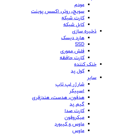
مودم
سویچ، روتر، اکسس پوینت
کارت شبکه
کابل شبکه
ذخیره سازی
هارد دیسک
SSD
فلش مموری
کارت حافظه
خنک کننده
کول پد
سایر
شارژر لپ تاپ
اسپیکر
هدفون، هدست، هندزفری
گیم پد
کارت صدا
میکروفون
ماوس و کیبورد
ماوس