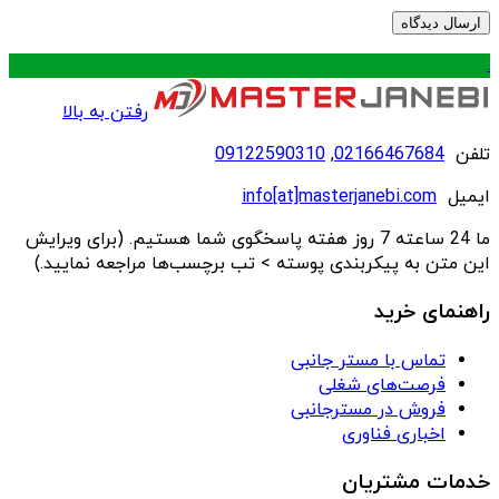
.
رفتن به بالا
تلفن
02166467684
,
09122590310
ایمیل
info[at]masterjanebi.com
ما 24 ساعته 7 روز هفته پاسخگوی شما هستیم. (برای ویرایش
این متن به پیکربندی پوسته > تب برچسب‌ها مراجعه نمایید.)
راهنمای خرید
تماس با مستر جانبی
فرصت‌های شغلی
فروش در مسترجانبی
اخباری فناوری
خدمات مشتریان