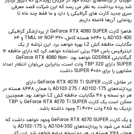
انویدیا از برنامه‌های آینده خود در جریان رویدادی که دیروز برگزار
شد پرده برداشت. به نظر می رسد که این شرکت قصد معرفی
سری جدید کارت های گرافیکی را دارد و ما فقط چند ماه تا
رونمایی آن‌ها فاصله داریم.
ظاهرا کارت GeForce RTX 4080 SUPER از پردازشگر گرافیکی
AD103-400 با ۱۰۲۴۰ هسته کامل، ۳۲۰ TMU، ۱۱۲ ROP و ۶۴
مگابایت حافظه کش L2 بهره خواهد برد. این تراشه از یک
اینترفیس باس ۲۵۶ بیتی استفاده خواهد کرد که دارای حافظه ۱۶
گیگابایتی GDDR6X خواهد بود. GeForce RTX 4080 Non-
SUPER دارای TBP 320 وات است، بنابراین می‌توان انتظار اعداد
مشابهی را برای ۴۰۸۰ SUPER داشت.
در مقابل، کارت GeForce RTX 4070 Ti SUPER دارای
پردازنده‌های AD103-275 / AD102-175 با همان ۸۴۴۸ هسته در
هر دو نسخه و ۴۸ مگابایت حافظه کش L2 خواهد بود. همچنین
ممکن است یک کارت GeForce RTX 4070 Ti SUPER با TBP
نزدیک به ۲۸۵ وات ۴۰۷۰ Ti وجود داشته باشد.
و یک کارت GeForce RTX 4070 SUPER وجود خواهد داشت که
گفته می شود با پردازنده‌های AD104-350 یا AD103-175 با
همان ۷۱۶۸ هسته در هر دو نسخه عرضه خواهد شد. این کار