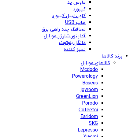
ماوس پد
کیبورد
کاور، لیبل کیبورد
هاب USB
محافظ، چند راهی برق
آداپتور شارژر موبایل
دانگل بلوتوث
تمیز کننده
برند کالاها
کالاهای موبایل
Mcdodo
Powerology
Baseus
joyroom
GreenLion
Porodo
Coteetci
Earldom
SKG
Lepresso