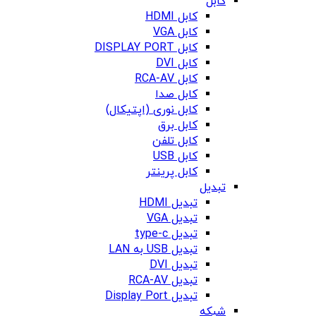
کابل
کابل HDMI
کابل VGA
کابل DISPLAY PORT
کابل DVI
کابل RCA-AV
کابل صدا
کابل نوری (اپتیکال)
کابل برق
کابل تلفن
کابل USB
کابل پرینتر
تبدیل
تبدیل HDMI
تبدیل VGA
تبدیل type-c
تبدیل USB به LAN
تبدیل DVI
تبدیل RCA-AV
تبدیل Display Port
شبکه