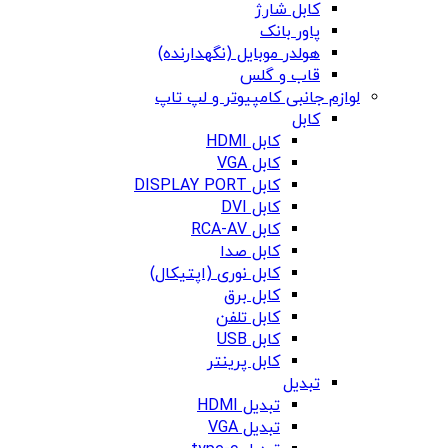
کابل شارژ
پاور بانک
هولدر موبایل (نگهدارنده)
قاب و گلس
لوازم جانبی کامپیوتر و لپ تاپ
کابل
کابل HDMI
کابل VGA
کابل DISPLAY PORT
کابل DVI
کابل RCA-AV
کابل صدا
کابل نوری (اپتیکال)
کابل برق
کابل تلفن
کابل USB
کابل پرینتر
تبدیل
تبدیل HDMI
تبدیل VGA