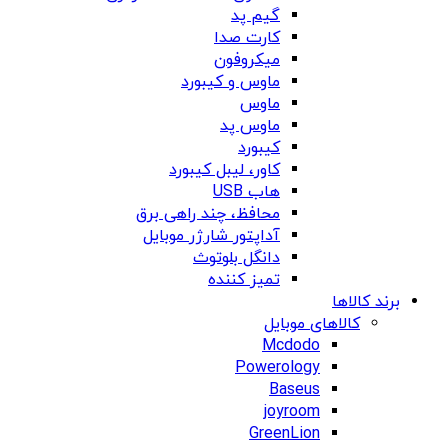
گیم پد
کارت صدا
میکروفون
ماوس و کیبورد
ماوس
ماوس پد
کیبورد
کاور، لیبل کیبورد
هاب USB
محافظ، چند راهی برق
آداپتور شارژر موبایل
دانگل بلوتوث
تمیز کننده
برند کالاها
کالاهای موبایل
Mcdodo
Powerology
Baseus
joyroom
GreenLion