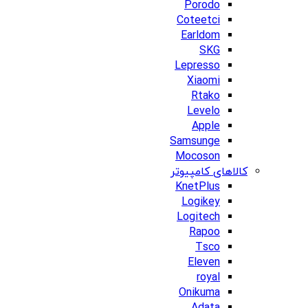
Porodo
Coteetci
Earldom
SKG
Lepresso
Xiaomi
Rtako
Levelo
Apple
Samsunge
Mocoson
کالاهای کامپیوتر
KnetPlus
Logikey
Logitech
Rapoo
Tsco
Eleven
royal
Onikuma