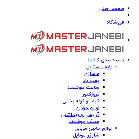
صفحه اصلی
فروشگاه
دسته بندی کالاها
لایف استایل
ماساژور
پمپ باد
ساعت هوشمند
پروژکتور
کیف و کوله پشتی
لوازم خودرو
آرایشی و بهداشتی
عینک هوشمند
لوازم جانبی موبایل
شارژر موبایل