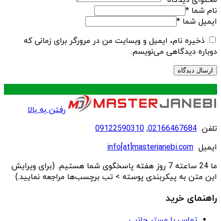
محتوای دیدگاه
*
نام شما
*
ایمیل شما
*
ذخیره نام، ایمیل و وبسایت من در مرورگر برای زمانی که
دوباره دیدگاهی می‌نویسم.
.
رفتن به بالا
تلفن
02166467684
,
09122590310
ایمیل
info[at]masterjanebi.com
ما 24 ساعته 7 روز هفته پاسخگوی شما هستیم. (برای ویرایش
این متن به پیکربندی پوسته > تب برچسب‌ها مراجعه نمایید.)
راهنمای خرید
تماس با مستر جانبی