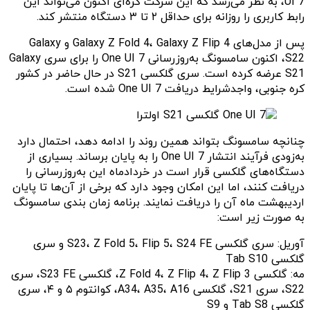
UI 7، به نظر می‌رسد که این شرکت کره‌ای اکنون می‌تواند این
رابط کاربری را روزانه برای حداقل ۲ تا ۳ دستگاه منتشر کند.
پس از مدل‌های Galaxy Z Fold 4، Galaxy Z Flip 4 و Galaxy
S22، اکنون سامسونگ به‌روزرسانی One UI 7 را برای سری Galaxy
S21 عرضه کرده است. سری گلکسی S21 در حال حاضر در کشور
کره جنوبی، واجدشرایط دریافت One UI 7 شده است.
چنانچه سامسونگ بتواند همین روند را ادامه دهد، احتمال دارد
به‌زودی فرآیند انتشار One UI 7 را به پایان برساند. بسیاری از
دستگاه‌های گلکسی قرار است در خردادماه این به‌روزرسانی را
دریافت کنند، اما این امکان وجود دارد که برخی از آن‌ها تا پایان
اردیبهشت ماه آن را دریافت نمایند. برنامه زمان بندی سامسونگ
به صورت زیر است:
آوریل: سری گلکسی S23، Z Fold 5، Flip 5، S24 FE و سری
گلکسی Tab S10
مه: گلکسی Z Fold 4، Z Flip 4، Z Flip 3، گلکسی S23 FE، سری
S22، سری S21، گلکسی A34، A35، A16، کوانتوم ۵ و ۴، سری
گلکسی Tab S8 و S9