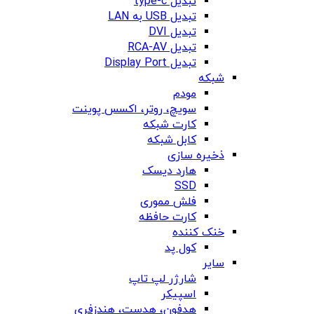
تبدیل type-c
تبدیل USB به LAN
تبدیل DVI
تبدیل RCA-AV
تبدیل Display Port
شبکه
مودم
سویچ، روتر، اکسس پوینت
کارت شبکه
کابل شبکه
ذخیره سازی
هارد دیسک
SSD
فلش مموری
کارت حافظه
خنک کننده
کول پد
سایر
شارژر لپ تاپ
اسپیکر
هدفون، هدست، هندزفری