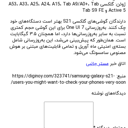
ژوئن: گلکسی A53، A33، A25، A24، A15، Tab A9/A0+، Tab
Active 5 و Tab S9 FE
دارندگان گوشی‌های گلکسی S21 بهتر است دستگاه‌های خود
چک کنند. به‌روزرسانی One UI 7 برای این گوشی حجم کمتری
نسبت به سایر به‌روزرسانی‌ها دارد، اما همچنان ۳.۵ گیگابایت
است. همان‌طور که پیش‌بینی می‌شد، این به‌روزرسانی شامل
بسته‌ی امنیتی ماه آوریل و تمامی قابلیت‌های مبتنی بر هوش
مصنوعی سامسونگ می‌شود.
اتاق خبر
مستر جانبی
منبع: https://diginoy.com/323741/samsung-galaxy-s21-
users-you-might-want-to-check-your-phones-very-soon/
دیدگاه‌های نوشته