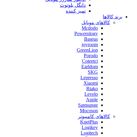
دانگل بلوتوث
تمیز کننده
برند کالاها
کالاهای موبایل
Mcdodo
Powerology
Baseus
joyroom
GreenLion
Porodo
Coteetci
Earldom
SKG
Lepresso
Xiaomi
Rtako
Levelo
Apple
Samsunge
Mocoson
کالاهای کامپیوتر
KnetPlus
Logikey
Logitech