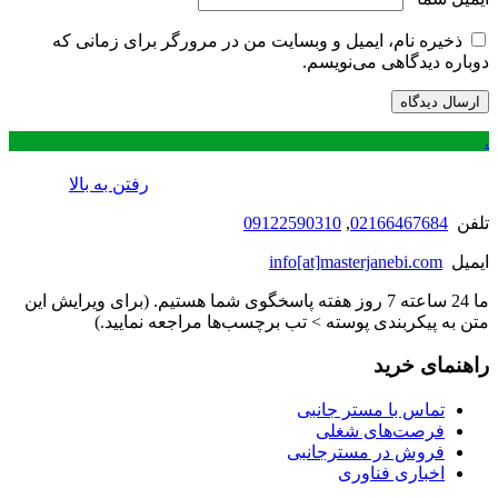
ذخیره نام، ایمیل و وبسایت من در مرورگر برای زمانی که
دوباره دیدگاهی می‌نویسم.
.
رفتن به بالا
تلفن
02166467684
,
09122590310
ایمیل
info[at]masterjanebi.com
ما 24 ساعته 7 روز هفته پاسخگوی شما هستیم. (برای ویرایش این
متن به پیکربندی پوسته > تب برچسب‌ها مراجعه نمایید.)
راهنمای خرید
تماس با مستر جانبی
فرصت‌های شغلی
فروش در مسترجانبی
اخباری فناوری