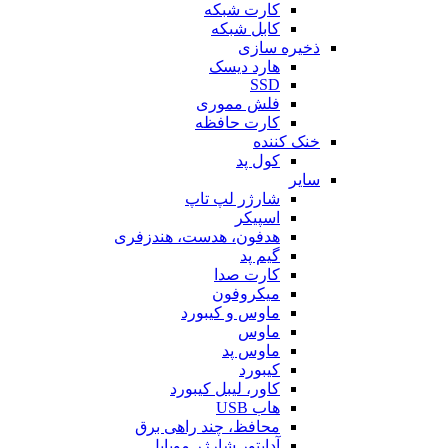
کارت شبکه
کابل شبکه
ذخیره سازی
هارد دیسک
SSD
فلش مموری
کارت حافظه
خنک کننده
کول پد
سایر
شارژر لپ تاپ
اسپیکر
هدفون، هدست، هندزفری
گیم پد
کارت صدا
میکروفون
ماوس و کیبورد
ماوس
ماوس پد
کیبورد
کاور، لیبل کیبورد
هاب USB
محافظ، چند راهی برق
آداپتور شارژر موبایل