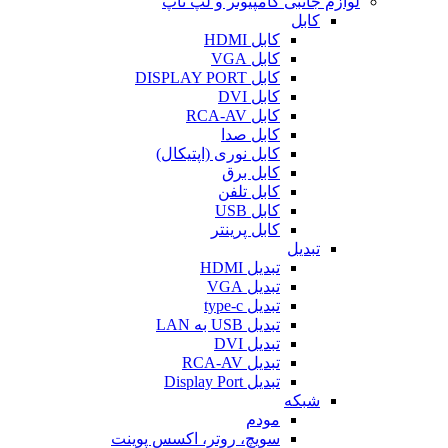
لوازم جانبی کامپیوتر و لپ تاپ
کابل
کابل HDMI
کابل VGA
کابل DISPLAY PORT
کابل DVI
کابل RCA-AV
کابل صدا
کابل نوری (اپتیکال)
کابل برق
کابل تلفن
کابل USB
کابل پرینتر
تبدیل
تبدیل HDMI
تبدیل VGA
تبدیل type-c
تبدیل USB به LAN
تبدیل DVI
تبدیل RCA-AV
تبدیل Display Port
شبکه
مودم
سویچ، روتر، اکسس پوینت