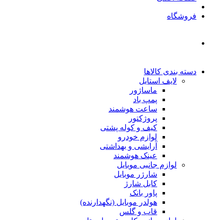
فروشگاه
دسته بندی کالاها
لایف استایل
ماساژور
پمپ باد
ساعت هوشمند
پروژکتور
کیف و کوله پشتی
لوازم خودرو
آرایشی و بهداشتی
عینک هوشمند
لوازم جانبی موبایل
شارژر موبایل
کابل شارژ
پاور بانک
هولدر موبایل (نگهدارنده)
قاب و گلس