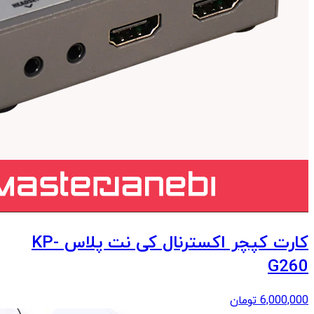
کارت کپچر اکسترنال کی نت پلاس KP-
G260
6,000,000
تومان