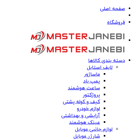
صفحه اصلی
فروشگاه
دسته بندی کالاها
لایف استایل
ماساژور
پمپ باد
ساعت هوشمند
پروژکتور
کیف و کوله پشتی
لوازم خودرو
آرایشی و بهداشتی
عینک هوشمند
لوازم جانبی موبایل
شارژر موبایل