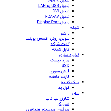
تبدیل type-c
تبدیل USB به LAN
تبدیل DVI
تبدیل RCA-AV
تبدیل Display Port
شبکه
مودم
سویچ، روتر، اکسس پوینت
کارت شبکه
کابل شبکه
ذخیره سازی
هارد دیسک
SSD
فلش مموری
کارت حافظه
خنک کننده
کول پد
سایر
شارژر لپ تاپ
اسپیکر
هدفون، هدست، هندزفری