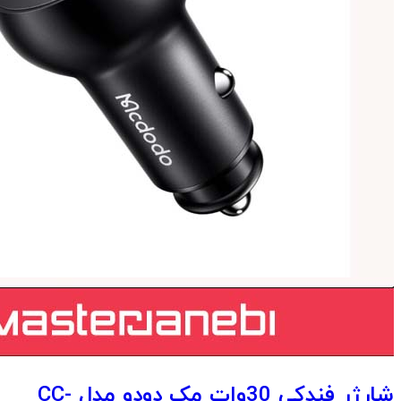
شارژر فندکی 30وات مک دودو مدل CC-