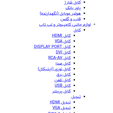
کابل شارژ
پاور بانک
هولدر موبایل (نگهدارنده)
قاب و گلس
لوازم جانبی کامپیوتر و لپ تاپ
کابل
کابل HDMI
کابل VGA
کابل DISPLAY PORT
کابل DVI
کابل RCA-AV
کابل صدا
کابل نوری (اپتیکال)
کابل برق
کابل تلفن
کابل USB
کابل پرینتر
تبدیل
تبدیل HDMI
تبدیل VGA