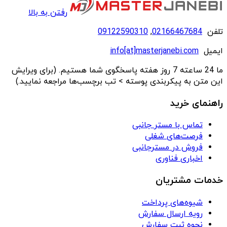
رفتن به بالا
تلفن
02166467684
,
09122590310
ایمیل
info[at]masterjanebi.com
ما 24 ساعته 7 روز هفته پاسخگوی شما هستیم. (برای ویرایش
این متن به پیکربندی پوسته > تب برچسب‌ها مراجعه نمایید.)
راهنمای خرید
تماس با مستر جانبی
فرصت‌های شغلی
فروش در مسترجانبی
اخباری فناوری
خدمات مشتریان
شیوه‌های پرداخت
رویه ارسال سفارش
نحوه ثبت سفارش