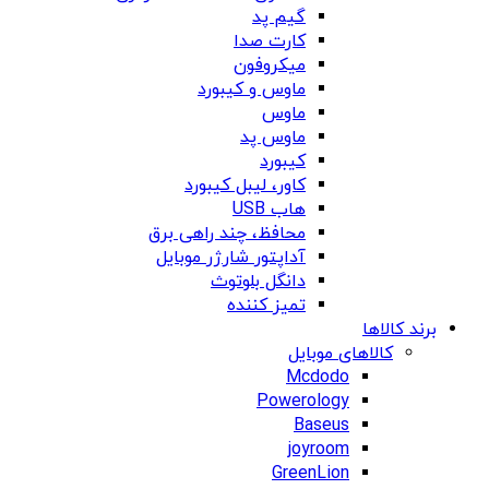
گیم پد
کارت صدا
میکروفون
ماوس و کیبورد
ماوس
ماوس پد
کیبورد
کاور، لیبل کیبورد
هاب USB
محافظ، چند راهی برق
آداپتور شارژر موبایل
دانگل بلوتوث
تمیز کننده
برند کالاها
کالاهای موبایل
Mcdodo
Powerology
Baseus
joyroom
GreenLion