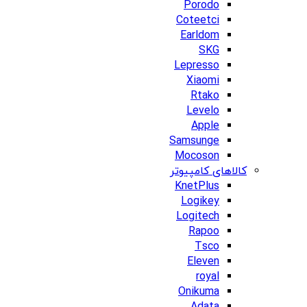
Porodo
Coteetci
Earldom
SKG
Lepresso
Xiaomi
Rtako
Levelo
Apple
Samsunge
Mocoson
کالاهای کامپیوتر
KnetPlus
Logikey
Logitech
Rapoo
Tsco
Eleven
royal
Onikuma