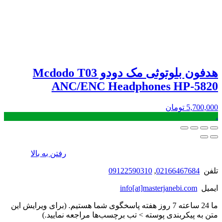
هدفون بلوتوثی مک دودو Mcdodo T03
ANC/ENC Headphones HP-5820
5,700,000
تومان
.
رفتن به بالا
تلفن
02166467684
,
09122590310
ایمیل
info[at]masterjanebi.com
ما 24 ساعته 7 روز هفته پاسخگوی شما هستیم. (برای ویرایش این
متن به پیکربندی پوسته > تب برچسب‌ها مراجعه نمایید.)