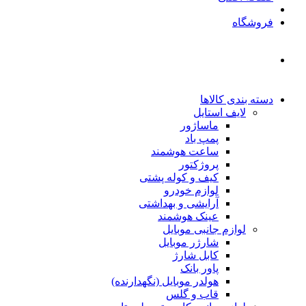
فروشگاه
دسته بندی کالاها
لایف استایل
ماساژور
پمپ باد
ساعت هوشمند
پروژکتور
کیف و کوله پشتی
لوازم خودرو
آرایشی و بهداشتی
عینک هوشمند
لوازم جانبی موبایل
شارژر موبایل
کابل شارژ
پاور بانک
هولدر موبایل (نگهدارنده)
قاب و گلس