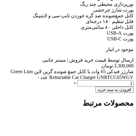
نورپردازی محیطی چند رنگ
پورت شارژ چرخشی
کابل جمع‌شونده ضد گره خوردن تایپ سی و لایتنینگ
قابل تنظیم ۱۸۰ درجه‌ای
کابل داخلی ۸۰ سانتی‌متری
پورت USB-A
پورت USB-C
موجود در انبار
ارسال توسط قیمت خرید فروش | مستر جانبی
2,300,000
تومان
شارژر فندکی 65 وات با کابل جمع شونده گرین لاین Green Lion
Retractable Car Charger GNRTCC65WGY عدد
-
+
افزودن به سبد خرید
محصولات مرتبط