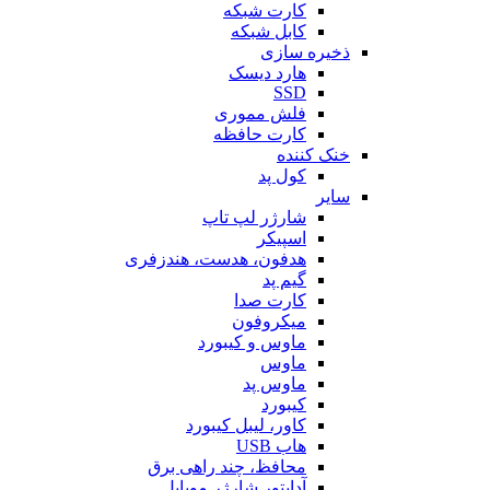
کارت شبکه
کابل شبکه
ذخیره سازی
هارد دیسک
SSD
فلش مموری
کارت حافظه
خنک کننده
کول پد
سایر
شارژر لپ تاپ
اسپیکر
هدفون، هدست، هندزفری
گیم پد
کارت صدا
میکروفون
ماوس و کیبورد
ماوس
ماوس پد
کیبورد
کاور، لیبل کیبورد
هاب USB
محافظ، چند راهی برق
آداپتور شارژر موبایل