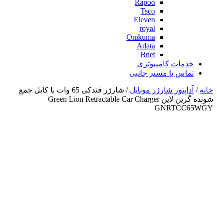
Rapoo
Tsco
Eleven
royal
Onikuma
Adata
Bnet
خدمات کامپیوتری
تماس با مستر جانبی
خانه
/
آداپتور شارژر موبایل
/ شارژر فندکی 65 وات با کابل جمع
شونده گرین لاین Green Lion Retractable Car Charger
GNRTCC65WGY