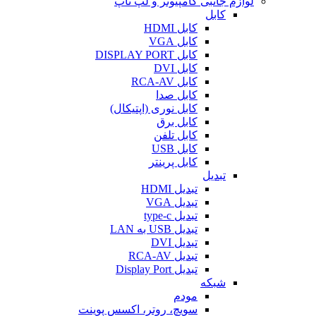
لوازم جانبی کامپیوتر و لپ تاپ
کابل
کابل HDMI
کابل VGA
کابل DISPLAY PORT
کابل DVI
کابل RCA-AV
کابل صدا
کابل نوری (اپتیکال)
کابل برق
کابل تلفن
کابل USB
کابل پرینتر
تبدیل
تبدیل HDMI
تبدیل VGA
تبدیل type-c
تبدیل USB به LAN
تبدیل DVI
تبدیل RCA-AV
تبدیل Display Port
شبکه
مودم
سویچ، روتر، اکسس پوینت