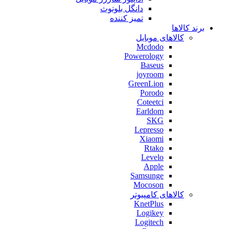
دانگل بلوتوث
تمیز کننده
برند کالاها
کالاهای موبایل
Mcdodo
Powerology
Baseus
joyroom
GreenLion
Porodo
Coteetci
Earldom
SKG
Lepresso
Xiaomi
Rtako
Levelo
Apple
Samsunge
Mocoson
کالاهای کامپیوتر
KnetPlus
Logikey
Logitech