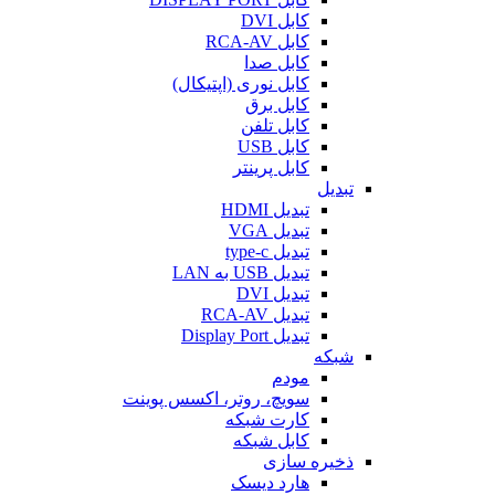
کابل DVI
کابل RCA-AV
کابل صدا
کابل نوری (اپتیکال)
کابل برق
کابل تلفن
کابل USB
کابل پرینتر
تبدیل
تبدیل HDMI
تبدیل VGA
تبدیل type-c
تبدیل USB به LAN
تبدیل DVI
تبدیل RCA-AV
تبدیل Display Port
شبکه
مودم
سویچ، روتر، اکسس پوینت
کارت شبکه
کابل شبکه
ذخیره سازی
هارد دیسک