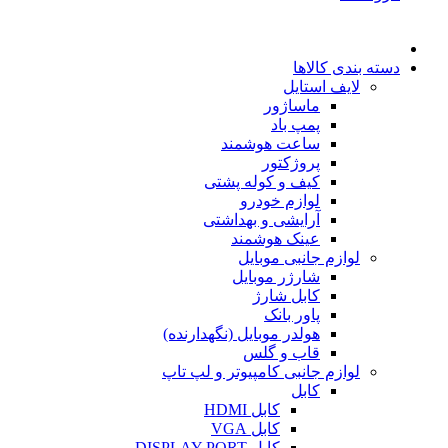
دسته بندی کالاها
لایف استایل
ماساژور
پمپ باد
ساعت هوشمند
پروژکتور
کیف و کوله پشتی
لوازم خودرو
آرایشی و بهداشتی
عینک هوشمند
لوازم جانبی موبایل
شارژر موبایل
کابل شارژ
پاور بانک
هولدر موبایل (نگهدارنده)
قاب و گلس
لوازم جانبی کامپیوتر و لپ تاپ
کابل
کابل HDMI
کابل VGA
کابل DISPLAY PORT