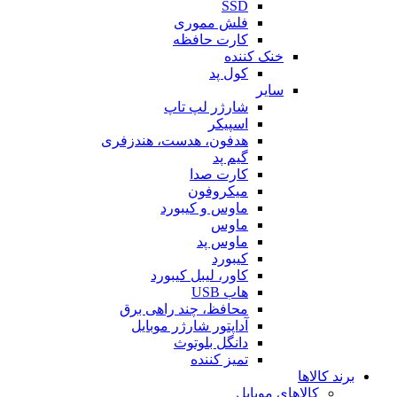
SSD
فلش مموری
کارت حافظه
خنک کننده
کول پد
سایر
شارژر لپ تاپ
اسپیکر
هدفون، هدست، هندزفری
گیم پد
کارت صدا
میکروفون
ماوس و کیبورد
ماوس
ماوس پد
کیبورد
کاور، لیبل کیبورد
هاب USB
محافظ، چند راهی برق
آداپتور شارژر موبایل
دانگل بلوتوث
تمیز کننده
برند کالاها
کالاهای موبایل