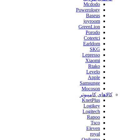
Mcdodo
Powerology
Baseus
joyroom
GreenLion
Porodo
Coteetci
Earldom
SKG
Lepresso
Xiaomi
Rtako
Levelo
Apple
Samsunge
Mocoson
کالاهای کامپیوتر
KnetPlus
Logikey
Logitech
Rapoo
Tsco
Eleven
royal
Onikuma