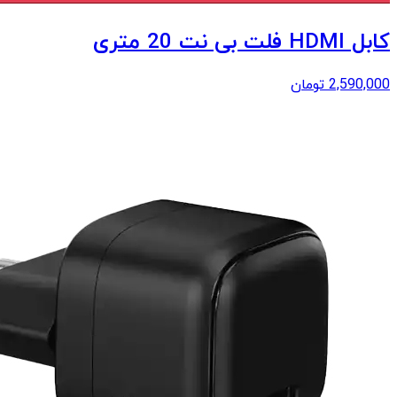
کابل HDMI فلت بی نت 20 متری
2,590,000
تومان