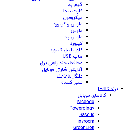
گیم پد
کارت صدا
میکروفون
ماوس و کیبورد
ماوس
ماوس پد
کیبورد
کاور، لیبل کیبورد
هاب USB
محافظ، چند راهی برق
آداپتور شارژر موبایل
دانگل بلوتوث
تمیز کننده
برند کالاها
کالاهای موبایل
Mcdodo
Powerology
Baseus
joyroom
GreenLion