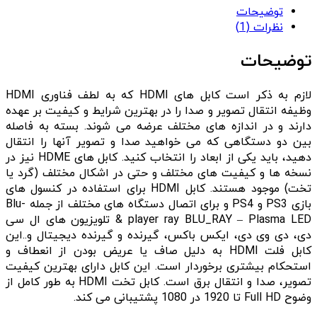
توضیحات
نظرات (1)
توضیحات
لازم به ذکر است کابل های HDMI که به لطف فناوری HDMI
وظیفه انتقال تصویر و صدا را در بهترین شرایط و کیفیت بر عهده
دارند و در اندازه های مختلف عرضه می شوند. بسته به فاصله
بین دو دستگاهی که می خواهید صدا و تصویر آنها را انتقال
دهید، باید یکی از ابعاد را انتخاب کنید. کابل های HDME نیز در
نسخه ها و کیفیت های مختلف و حتی در اشکال مختلف (گرد یا
تخت) موجود هستند. کابل HDMI برای استفاده در کنسول های
بازی PS3 و PS4 و برای اتصال دستگاه های مختلف از جمله Blu-
player ray BLU_RAY – Plasma LED & تلویزیون های ال سی
دی، دی وی دی، ایکس باکس، گیرنده و گیرنده دیجیتال و..این
کابل فلت HDMI به دلیل صاف یا عریض بودن از انعطاف و
استحکام بیشتری برخوردار است. این کابل دارای بهترین کیفیت
تصویر، صدا و انتقال برق است. کابل تخت HDMI به طور کامل از
وضوح Full HD تا 1920 در 1080 پشتیبانی می کند.