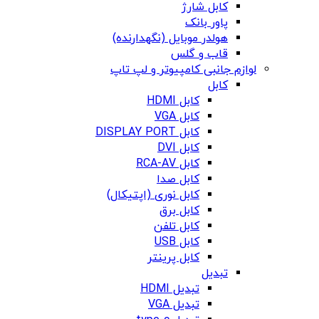
کابل شارژ
پاور بانک
هولدر موبایل (نگهدارنده)
قاب و گلس
لوازم جانبی کامپیوتر و لپ تاپ
کابل
کابل HDMI
کابل VGA
کابل DISPLAY PORT
کابل DVI
کابل RCA-AV
کابل صدا
کابل نوری (اپتیکال)
کابل برق
کابل تلفن
کابل USB
کابل پرینتر
تبدیل
تبدیل HDMI
تبدیل VGA