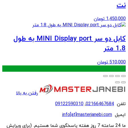
نت
1,450,000
تومان
کابل دو سر MINI Display port به طول
1.8 متر
510,000
تومان
.
رفتن به بالا
تلفن
02166467684
,
09122590310
ایمیل
info[at]masterjanebi.com
ما 24 ساعته 7 روز هفته پاسخگوی شما هستیم. (برای ویرایش