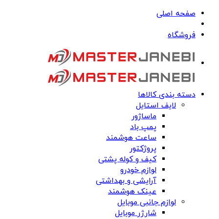
صفحه اصلی
فروشگاه
دسته بندی کالاها
لایف استایل
ماساژور
پمپ باد
ساعت هوشمند
پروژکتور
کیف و کوله پشتی
لوازم خودرو
آرایشی و بهداشتی
عینک هوشمند
لوازم جانبی موبایل
شارژر موبایل