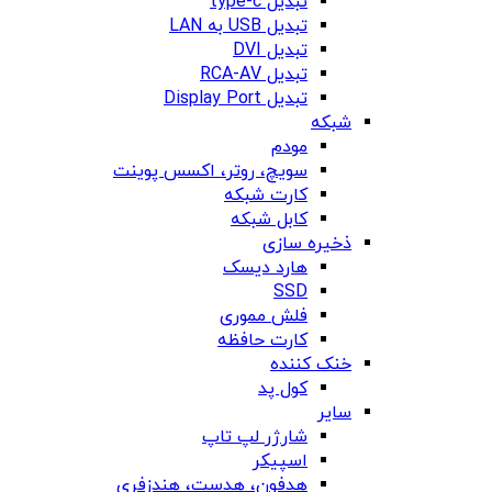
تبدیل type-c
تبدیل USB به LAN
تبدیل DVI
تبدیل RCA-AV
تبدیل Display Port
شبکه
مودم
سویچ، روتر، اکسس پوینت
کارت شبکه
کابل شبکه
ذخیره سازی
هارد دیسک
SSD
فلش مموری
کارت حافظه
خنک کننده
کول پد
سایر
شارژر لپ تاپ
اسپیکر
هدفون، هدست، هندزفری