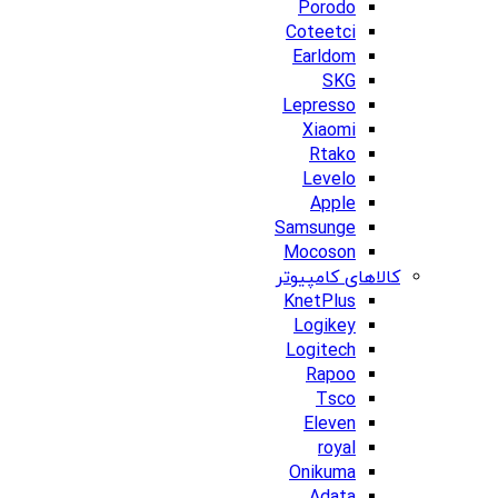
Porodo
Coteetci
Earldom
SKG
Lepresso
Xiaomi
Rtako
Levelo
Apple
Samsunge
Mocoson
کالاهای کامپیوتر
KnetPlus
Logikey
Logitech
Rapoo
Tsco
Eleven
royal
Onikuma