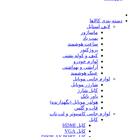
دسته بندی کالاها
لایف استایل
ماساژور
پمپ باد
ساعت هوشمند
پروژکتور
کیف و کوله پشتی
لوازم خودرو
آرایشی و بهداشتی
عینک هوشمند
لوازم جانبی موبایل
شارژر موبایل
کابل شارژ
پاور بانک
هولدر موبایل (نگهدارنده)
قاب و گلس
لوازم جانبی کامپیوتر و لپ تاپ
کابل
کابل HDMI
کابل VGA
کابل DISPLAY PORT