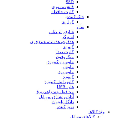
SSD
فلش مموری
کارت حافظه
خنک کننده
کول پد
سایر
شارژر لپ تاپ
اسپیکر
هدفون، هدست، هندزفری
گیم پد
کارت صدا
میکروفون
ماوس و کیبورد
ماوس
ماوس پد
کیبورد
کاور، لیبل کیبورد
هاب USB
محافظ، چند راهی برق
آداپتور شارژر موبایل
دانگل بلوتوث
تمیز کننده
برند کالاها
کالاهای موبایل