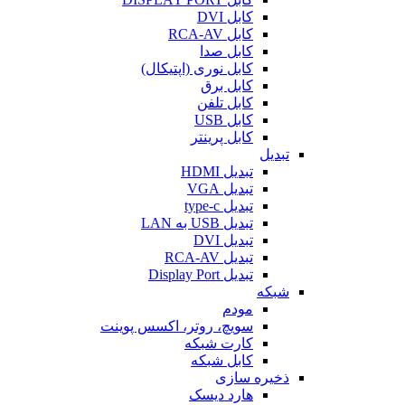
کابل DVI
کابل RCA-AV
کابل صدا
کابل نوری (اپتیکال)
کابل برق
کابل تلفن
کابل USB
کابل پرینتر
تبدیل
تبدیل HDMI
تبدیل VGA
تبدیل type-c
تبدیل USB به LAN
تبدیل DVI
تبدیل RCA-AV
تبدیل Display Port
شبکه
مودم
سویچ، روتر، اکسس پوینت
کارت شبکه
کابل شبکه
ذخیره سازی
هارد دیسک