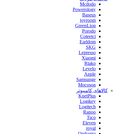
Mcdodo
Powerology
Baseus
joyroom
GreenLion
Porodo
Coteetci
Earldom
SKG
Lepresso
Xiaomi
Rtako
Levelo
Apple
Samsunge
Mocoson
کالاهای کامپیوتر
KnetPlus
Logikey
Logitech
Rapoo
Tsco
Eleven
royal
Onikuma