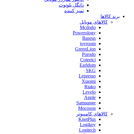
دانگل بلوتوث
تمیز کننده
برند کالاها
کالاهای موبایل
Mcdodo
Powerology
Baseus
joyroom
GreenLion
Porodo
Coteetci
Earldom
SKG
Lepresso
Xiaomi
Rtako
Levelo
Apple
Samsunge
Mocoson
کالاهای کامپیوتر
KnetPlus
Logikey
Logitech