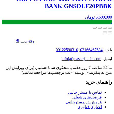
BANK GNSOLF20PBBK
5,600,000
تومان
.
رفتن به بالا
تلفن
02166467684
,
09122590310
ایمیل
info[at]masterjanebi.com
ما 24 ساعته 7 روز هفته پاسخگوی شما هستیم. (برای ویرایش این
متن به پیکربندی پوسته > تب برچسب‌ها مراجعه نمایید.)
راهنمای خرید
تماس با مستر جانبی
فرصت‌های شغلی
فروش در مسترجانبی
اخباری فناوری