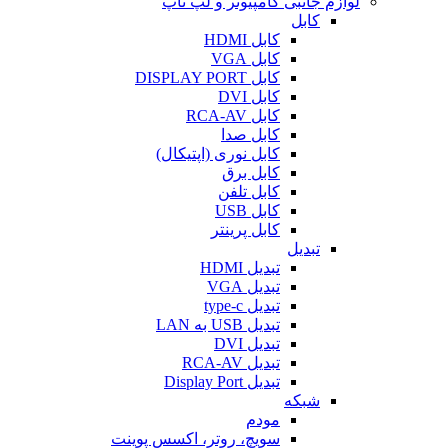
لوازم جانبی کامپیوتر و لپ تاپ
کابل
کابل HDMI
کابل VGA
کابل DISPLAY PORT
کابل DVI
کابل RCA-AV
کابل صدا
کابل نوری (اپتیکال)
کابل برق
کابل تلفن
کابل USB
کابل پرینتر
تبدیل
تبدیل HDMI
تبدیل VGA
تبدیل type-c
تبدیل USB به LAN
تبدیل DVI
تبدیل RCA-AV
تبدیل Display Port
شبکه
مودم
سویچ، روتر، اکسس پوینت