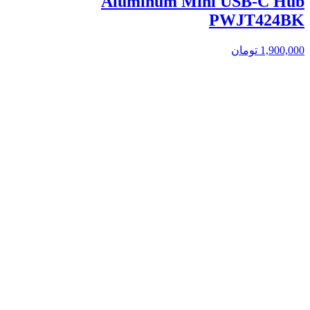
Aluminum Mini USB-C Hub
PWJT424BK
1,900,000
تومان