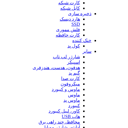
کارت شبکه
کابل شبکه
ذخیره سازی
هارد دیسک
SSD
فلش مموری
کارت حافظه
خنک کننده
کول پد
سایر
شارژر لپ تاپ
اسپیکر
هدفون، هدست، هندزفری
گیم پد
کارت صدا
میکروفون
ماوس و کیبورد
ماوس
ماوس پد
کیبورد
کاور، لیبل کیبورد
هاب USB
محافظ، چند راهی برق
آداپتور شارژر موبایل