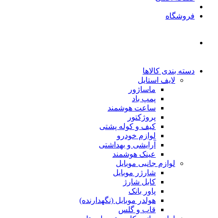
فروشگاه
دسته بندی کالاها
لایف استایل
ماساژور
پمپ باد
ساعت هوشمند
پروژکتور
کیف و کوله پشتی
لوازم خودرو
آرایشی و بهداشتی
عینک هوشمند
لوازم جانبی موبایل
شارژر موبایل
کابل شارژ
پاور بانک
هولدر موبایل (نگهدارنده)
قاب و گلس