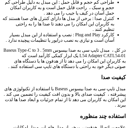
طراحی کم حجم و قابل حمل : این مبدل به دلیل طراحی کم
حجم و سبک ، راحت قابل حمل است و به کاربران امکان
حمل آسان در کیف یا جیب را می ‌دهد .
کنترل صدا : برخی از مدل‌ ها دارای کنترل‌ های صدا هستند که
به کاربران این امکان را می ‌دهند تا صدا ها را به راحتی
تنظیم کنند .
کارکرد Plug and Play : نصب و استفاده از این مبدل بسیار
آسان است و نیازی به نصب درایور یا تنظیمات پیچیده ندارد .
در کل ، مبدل تایپ سی به صدا بیسوس Baseus Type-C to 3 . 5mm
L54 Adapter CATL54-01 یک ابزار کمکی کارآمد است که
به کاربران این امکان را می ‌دهد تا از هدفون‌ ها یا دستگاه‌ های
صوتی دیگر خود به راحتی با دستگاه‌ های تایپ سی استفاده کنند .
کیفیت صدا
مبدل تایپ سی به صدا بیسوس Baseus با استفاده از تکنولوژی‌ های
پیشرفته ، کیفیت صدای بالا و بدون افت کیفیت را تضمین می ‌کند .
این امکان به کاربران می ‌دهد تا از تمام جزئیات و ابعاد صدا ها لذت
ببرند .
استفاده چند منظوره
علاوه بر اتصال هدفون ، برخی از مدل‌ های این مبدل امکانات