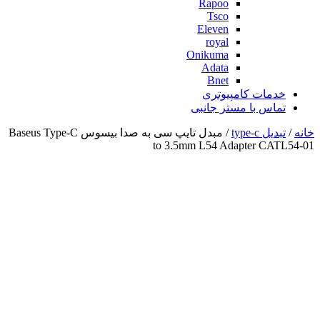
Rapoo
Tsco
Eleven
royal
Onikuma
Adata
Bnet
خدمات کامپیوتری
تماس با مستر جانبی
خانه
/
تبدیل type-c
/ مبدل تایپ سی به صدا بیسوس Baseus Type-C
to 3.5mm L54 Adapter CATL54-01