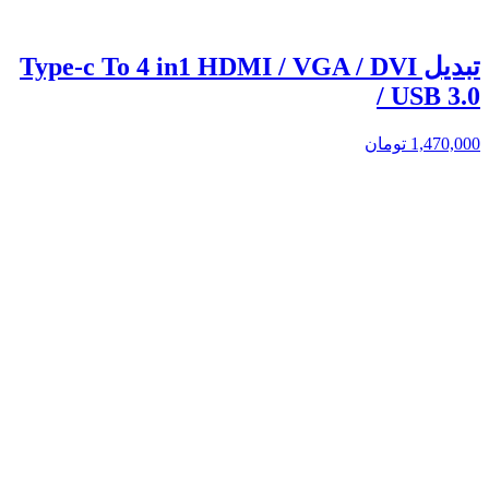
تبدیل Type-c To 4 in1 HDMI / VGA / DVI
/ USB 3.0
1,470,000
تومان