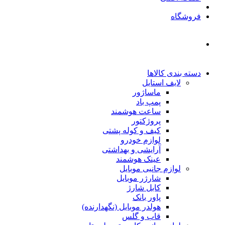
فروشگاه
دسته بندی کالاها
لایف استایل
ماساژور
پمپ باد
ساعت هوشمند
پروژکتور
کیف و کوله پشتی
لوازم خودرو
آرایشی و بهداشتی
عینک هوشمند
لوازم جانبی موبایل
شارژر موبایل
کابل شارژ
پاور بانک
هولدر موبایل (نگهدارنده)
قاب و گلس