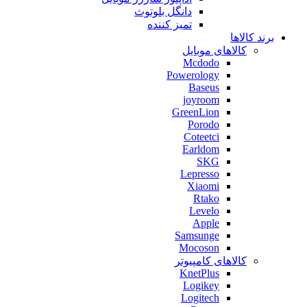
دانگل بلوتوث
تمیز کننده
برند کالاها
کالاهای موبایل
Mcdodo
Powerology
Baseus
joyroom
GreenLion
Porodo
Coteetci
Earldom
SKG
Lepresso
Xiaomi
Rtako
Levelo
Apple
Samsunge
Mocoson
کالاهای کامپیوتر
KnetPlus
Logikey
Logitech