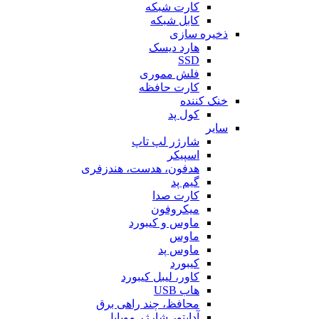
کارت شبکه
کابل شبکه
ذخیره سازی
هارد دیسک
SSD
فلش مموری
کارت حافظه
خنک کننده
کول پد
سایر
شارژر لپ تاپ
اسپیکر
هدفون، هدست، هندزفری
گیم پد
کارت صدا
میکروفون
ماوس و کیبورد
ماوس
ماوس پد
کیبورد
کاور، لیبل کیبورد
هاب USB
محافظ، چند راهی برق
آداپتور شارژر موبایل