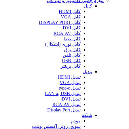
لوازم جانبی کامپیوتر و لپ تاپ
کابل
کابل HDMI
کابل VGA
کابل DISPLAY PORT
کابل DVI
کابل RCA-AV
کابل صدا
کابل نوری (اپتیکال)
کابل برق
کابل تلفن
کابل USB
کابل پرینتر
تبدیل
تبدیل HDMI
تبدیل VGA
تبدیل type-c
تبدیل USB به LAN
تبدیل DVI
تبدیل RCA-AV
تبدیل Display Port
شبکه
مودم
سویچ، روتر، اکسس پوینت