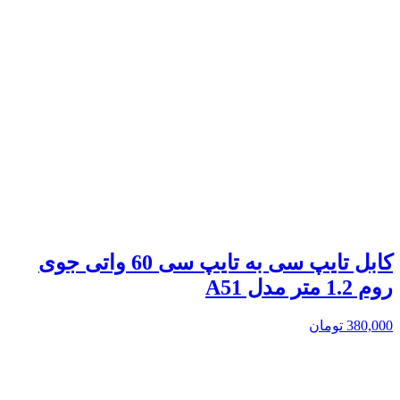
کابل تایپ سی به تایپ سی 60 واتی جوی
روم 1.2 متر مدل A51
380,000
تومان