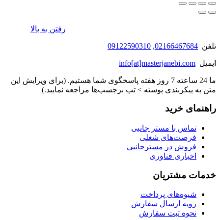
رفتن به بالا
تلفن
02166467684
,
09122590310
ایمیل
info[at]masterjanebi.com
ما 24 ساعته 7 روز هفته پاسخگوی شما هستیم. (برای ویرایش این
متن به پیکربندی پوسته > تب برچسب‌ها مراجعه نمایید.)
راهنمای خرید
تماس با مستر جانبی
فرصت‌های شغلی
فروش در مسترجانبی
اخباری فناوری
خدمات مشتریان
شیوه‌های پرداخت
رویه ارسال سفارش
نحوه ثبت سفارش