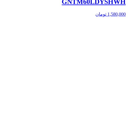
GNTM60LDYSHWH
1,580,000
تومان