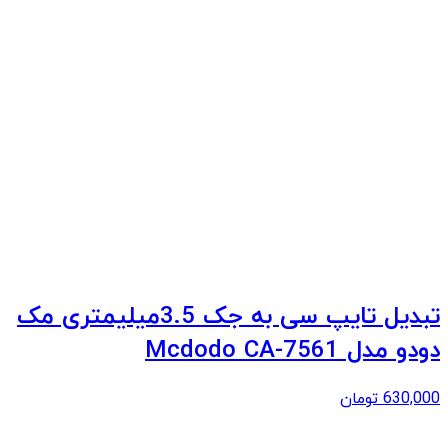
تبدیل تایپ سی به جک 3.5میلیمتری مک
دودو مدل Mcdodo CA-7561
630,000
تومان