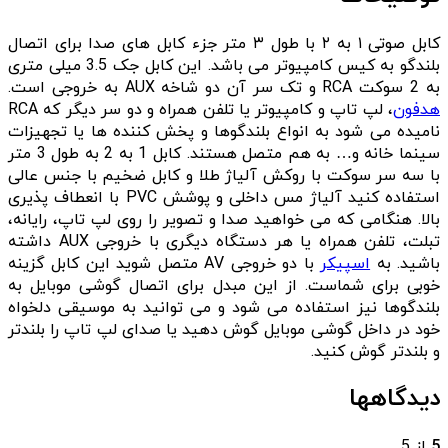
کابل صوتی ۱ به ۲ با طول ۳ متر جزء کابل های صدا برای اتصال
بلندگو به کیس کامپیوتر می باشد. این کابل جک 3.5 میلی متری
به 2 سوکت RCA و تک سر آن دو شاخه AUX به خروجی است.
هدفون
، لپ تاپ و کامپیوتر یا تلفن همراه و دو سر دیگر که RCA
نامیده می شود به انواع بلندگوها و پخش کننده ها یا تجهیزات
سینما خانه و… به هم متصل هستند. کابل 1 به 2 به طول 3 متر
با سه سر سوکت با روکش آلیاژ طلا و کابل ضخیم با جنس عالی
استفاده کنید آلیاژ مس داخلی و پوشش PVC با انعطاف پذیری
بالا. هنگامی که می خواهید صدا و تصویر را روی لپ تاپ، رایانه،
تبلت، تلفن همراه یا هر دستگاه دیگری با خروجی AUX داشته
باشید. به
اسپیکر
با دو خروجی AV متصل شوید این کابل گزینه
خوبی برای شماست. از این مبدل برای اتصال گوشی موبایل به
بلندگوها نیز استفاده می شود و می توانید به موسیقی دلخواه
خود در داخل گوشی موبایل گوش دهید یا صدای لپ تاپ را بلندتر
و بلندتر گوش کنید.
دیدگاهها
5
از 5