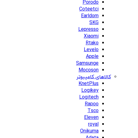
Porodo
Coteetci
Earldom
SKG
Lepresso
Xiaomi
Rtako
Levelo
Apple
Samsunge
Mocoson
کالاهای کامپیوتر
KnetPlus
Logikey
Logitech
Rapoo
Tsco
Eleven
royal
Onikuma