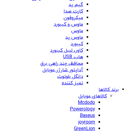
گیم پد
کارت صدا
میکروفون
ماوس و کیبورد
ماوس
ماوس پد
کیبورد
کاور، لیبل کیبورد
هاب USB
محافظ، چند راهی برق
آداپتور شارژر موبایل
دانگل بلوتوث
تمیز کننده
برند کالاها
کالاهای موبایل
Mcdodo
Powerology
Baseus
joyroom
GreenLion