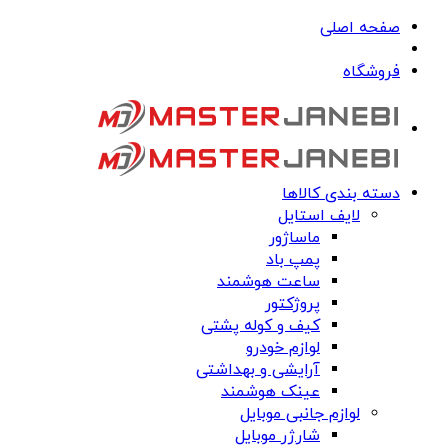
صفحه اصلی
فروشگاه
دسته بندی کالاها
لایف استایل
ماساژور
پمپ باد
ساعت هوشمند
پروژکتور
کیف و کوله پشتی
لوازم خودرو
آرایشی و بهداشتی
عینک هوشمند
لوازم جانبی موبایل
شارژر موبایل