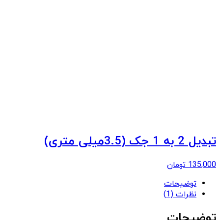
تبدیل 2 به 1 جک (3.5میلی متری)
135,000
تومان
توضیحات
نظرات (1)
توضیحات