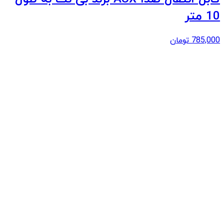
10 متر
785,000
تومان