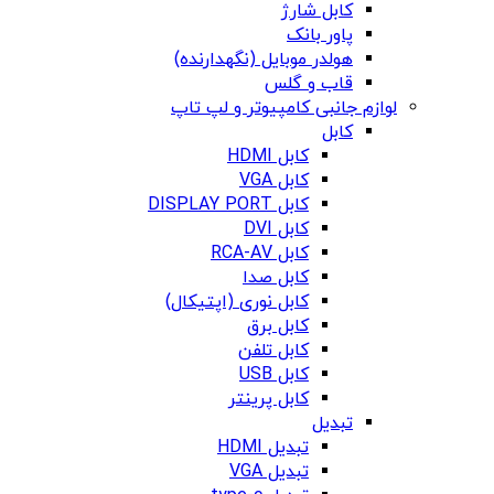
کابل شارژ
پاور بانک
هولدر موبایل (نگهدارنده)
قاب و گلس
لوازم جانبی کامپیوتر و لپ تاپ
کابل
کابل HDMI
کابل VGA
کابل DISPLAY PORT
کابل DVI
کابل RCA-AV
کابل صدا
کابل نوری (اپتیکال)
کابل برق
کابل تلفن
کابل USB
کابل پرینتر
تبدیل
تبدیل HDMI
تبدیل VGA