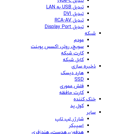
تبدیل type-c
تبدیل USB به LAN
تبدیل DVI
تبدیل RCA-AV
تبدیل Display Port
شبکه
مودم
سویچ، روتر، اکسس پوینت
کارت شبکه
کابل شبکه
ذخیره سازی
هارد دیسک
SSD
فلش مموری
کارت حافظه
خنک کننده
کول پد
سایر
شارژر لپ تاپ
اسپیکر
هدفون، هدست، هندزفری