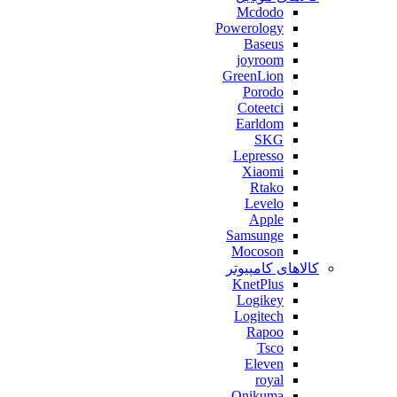
Mcdodo
Powerology
Baseus
joyroom
GreenLion
Porodo
Coteetci
Earldom
SKG
Lepresso
Xiaomi
Rtako
Levelo
Apple
Samsunge
Mocoson
کالاهای کامپیوتر
KnetPlus
Logikey
Logitech
Rapoo
Tsco
Eleven
royal
Onikuma