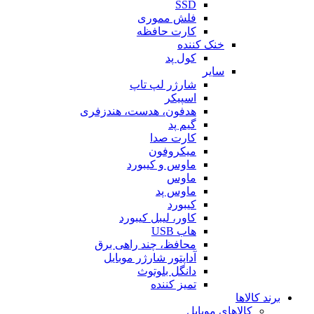
SSD
فلش مموری
کارت حافظه
خنک کننده
کول پد
سایر
شارژر لپ تاپ
اسپیکر
هدفون، هدست، هندزفری
گیم پد
کارت صدا
میکروفون
ماوس و کیبورد
ماوس
ماوس پد
کیبورد
کاور، لیبل کیبورد
هاب USB
محافظ، چند راهی برق
آداپتور شارژر موبایل
دانگل بلوتوث
تمیز کننده
برند کالاها
کالاهای موبایل