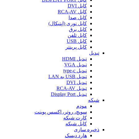
کابل DVI
کابل RCA-AV
کابل صدا
کابل نوری (اپتیکال)
کابل برق
کابل تلفن
کابل USB
کابل پرینتر
تبدیل
تبدیل HDMI
تبدیل VGA
تبدیل type-c
تبدیل USB به LAN
تبدیل DVI
تبدیل RCA-AV
تبدیل Display Port
شبکه
مودم
سویچ، روتر، اکسس پوینت
کارت شبکه
کابل شبکه
ذخیره سازی
هارد دیسک