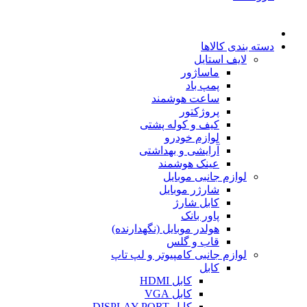
دسته بندی کالاها
لایف استایل
ماساژور
پمپ باد
ساعت هوشمند
پروژکتور
کیف و کوله پشتی
لوازم خودرو
آرایشی و بهداشتی
عینک هوشمند
لوازم جانبی موبایل
شارژر موبایل
کابل شارژ
پاور بانک
هولدر موبایل (نگهدارنده)
قاب و گلس
لوازم جانبی کامپیوتر و لپ تاپ
کابل
کابل HDMI
کابل VGA
کابل DISPLAY PORT