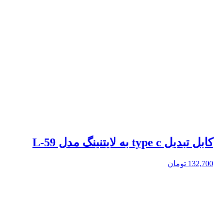
کابل تبدیل type c به لایتنینگ مدل L-59
132,700
تومان