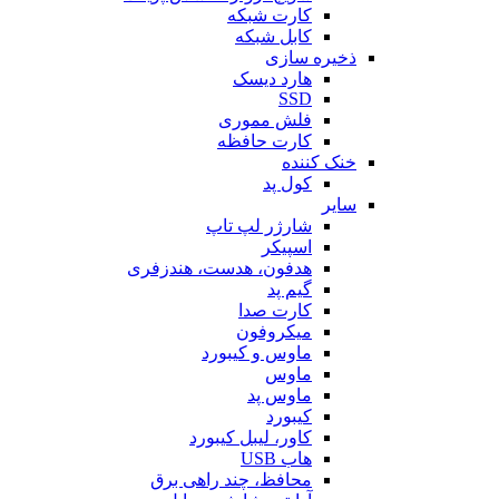
کارت شبکه
کابل شبکه
ذخیره سازی
هارد دیسک
SSD
فلش مموری
کارت حافظه
خنک کننده
کول پد
سایر
شارژر لپ تاپ
اسپیکر
هدفون، هدست، هندزفری
گیم پد
کارت صدا
میکروفون
ماوس و کیبورد
ماوس
ماوس پد
کیبورد
کاور، لیبل کیبورد
هاب USB
محافظ، چند راهی برق