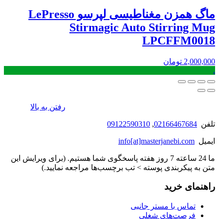
ماگ همزن مغناطیسی لپرسو LePresso
Stirmagic Auto Stirring Mug
LPCFFM0018
2,000,000
تومان
.
رفتن به بالا
تلفن
02166467684
,
09122590310
ایمیل
info[at]masterjanebi.com
ما 24 ساعته 7 روز هفته پاسخگوی شما هستیم. (برای ویرایش این
متن به پیکربندی پوسته > تب برچسب‌ها مراجعه نمایید.)
راهنمای خرید
تماس با مستر جانبی
فرصت‌های شغلی