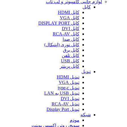
لوازم جانبی کامپیوتر و لپ تاپ
کابل
کابل HDMI
کابل VGA
کابل DISPLAY PORT
کابل DVI
کابل RCA-AV
کابل صدا
کابل نوری (اپتیکال)
کابل برق
کابل تلفن
کابل USB
کابل پرینتر
تبدیل
تبدیل HDMI
تبدیل VGA
تبدیل type-c
تبدیل USB به LAN
تبدیل DVI
تبدیل RCA-AV
تبدیل Display Port
شبکه
مودم
سویچ، روتر، اکسس پوینت