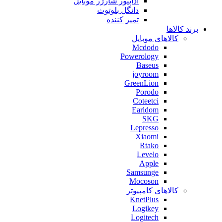
آداپتور شارژر موبایل
دانگل بلوتوث
تمیز کننده
برند کالاها
کالاهای موبایل
Mcdodo
Powerology
Baseus
joyroom
GreenLion
Porodo
Coteetci
Earldom
SKG
Lepresso
Xiaomi
Rtako
Levelo
Apple
Samsunge
Mocoson
کالاهای کامپیوتر
KnetPlus
Logikey
Logitech