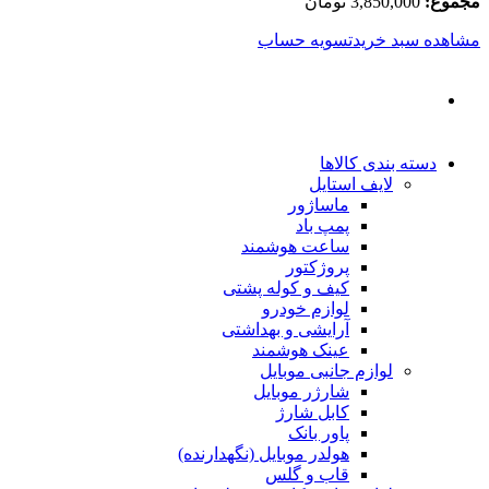
مجموع:
3,850,000
تومان
مشاهده سبد خرید
تسویه حساب
دسته بندی کالاها
لایف استایل
ماساژور
پمپ باد
ساعت هوشمند
پروژکتور
کیف و کوله پشتی
لوازم خودرو
آرایشی و بهداشتی
عینک هوشمند
لوازم جانبی موبایل
شارژر موبایل
کابل شارژ
پاور بانک
هولدر موبایل (نگهدارنده)
قاب و گلس