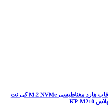
قاب هارد مغناطیسی M.2 NVMe کی نت
پلاس KP-M210