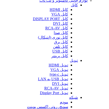
لوازم جانبی کامپیوتر و لپ تاپ
کابل
کابل HDMI
کابل VGA
کابل DISPLAY PORT
کابل DVI
کابل RCA-AV
کابل صدا
کابل نوری (اپتیکال)
کابل برق
کابل تلفن
کابل USB
کابل پرینتر
تبدیل
تبدیل HDMI
تبدیل VGA
تبدیل type-c
تبدیل USB به LAN
تبدیل DVI
تبدیل RCA-AV
تبدیل Display Port
شبکه
مودم
سویچ، روتر، اکسس پوینت