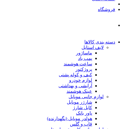
فروشگاه
دسته بندی کالاها
لایف استایل
ماساژور
پمپ باد
ساعت هوشمند
پروژکتور
کیف و کوله پشتی
لوازم خودرو
آرایشی و بهداشتی
عینک هوشمند
لوازم جانبی موبایل
شارژر موبایل
کابل شارژ
پاور بانک
هولدر موبایل (نگهدارنده)
قاب و گلس