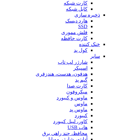
کارت شبکه
کابل شبکه
ذخیره سازی
هارد دیسک
SSD
فلش مموری
کارت حافظه
خنک کننده
کول پد
سایر
شارژر لپ تاپ
اسپیکر
هدفون، هدست، هندزفری
گیم پد
کارت صدا
میکروفون
ماوس و کیبورد
ماوس
ماوس پد
کیبورد
کاور، لیبل کیبورد
هاب USB
محافظ، چند راهی برق
آداپتور شارژر موبایل