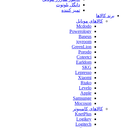
دانگل بلوتوث
تمیز کننده
برند کالاها
کالاهای موبایل
Mcdodo
Powerology
Baseus
joyroom
GreenLion
Porodo
Coteetci
Earldom
SKG
Lepresso
Xiaomi
Rtako
Levelo
Apple
Samsunge
Mocoson
کالاهای کامپیوتر
KnetPlus
Logikey
Logitech