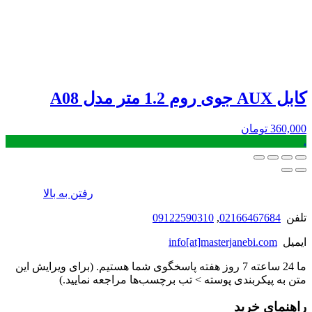
کابل AUX جوی روم 1.2 متر مدل A08
360,000
تومان
.
رفتن به بالا
تلفن
02166467684
,
09122590310
ایمیل
info[at]masterjanebi.com
ما 24 ساعته 7 روز هفته پاسخگوی شما هستیم. (برای ویرایش این
متن به پیکربندی پوسته > تب برچسب‌ها مراجعه نمایید.)
راهنمای خرید