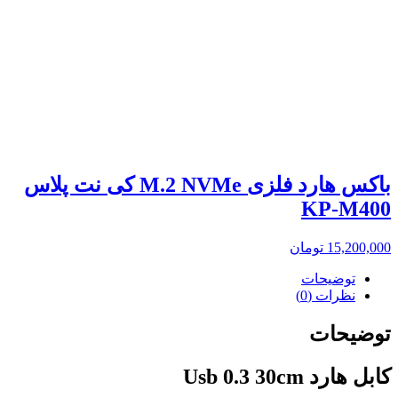
باکس هارد فلزی M.2 NVMe کی نت پلاس
KP-M400
15,200,000
تومان
توضیحات
نظرات (0)
توضیحات
کابل هارد Usb 0.3 30cm