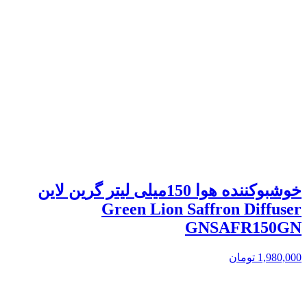
خوشبوکننده هوا 150میلی لیتر گرین لاین
Green Lion Saffron Diffuser
GNSAFR150GN
1,980,000
تومان