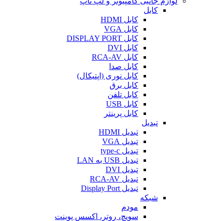
لوازم جانبی کامپیوتر و لپ تاپ
کابل
کابل HDMI
کابل VGA
کابل DISPLAY PORT
کابل DVI
کابل RCA-AV
کابل صدا
کابل نوری (اپتیکال)
کابل برق
کابل تلفن
کابل USB
کابل پرینتر
تبدیل
تبدیل HDMI
تبدیل VGA
تبدیل type-c
تبدیل USB به LAN
تبدیل DVI
تبدیل RCA-AV
تبدیل Display Port
شبکه
مودم
سویچ، روتر، اکسس پوینت