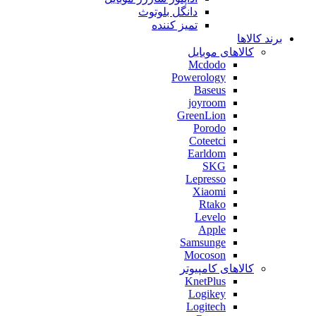
دانگل بلوتوث
تمیز کننده
برند کالاها
کالاهای موبایل
Mcdodo
Powerology
Baseus
joyroom
GreenLion
Porodo
Coteetci
Earldom
SKG
Lepresso
Xiaomi
Rtako
Levelo
Apple
Samsunge
Mocoson
کالاهای کامپیوتر
KnetPlus
Logikey
Logitech