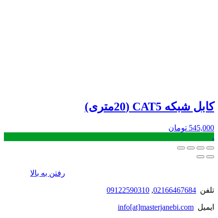
کابل شبکه CAT5 (20متری)
545,000
تومان
.
رفتن به بالا
تلفن
02166467684
,
09122590310
ایمیل
info[at]masterjanebi.com