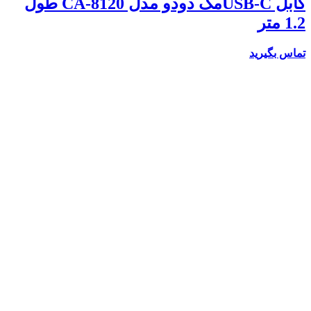
کابل USB-Cمک دودو مدل CA-8120 طول
1.2 متر
تماس بگیرید