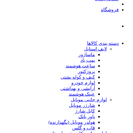
فروشگاه
دسته بندی کالاها
لایف استایل
ماساژور
پمپ باد
ساعت هوشمند
پروژکتور
کیف و کوله پشتی
لوازم خودرو
آرایشی و بهداشتی
عینک هوشمند
لوازم جانبی موبایل
شارژر موبایل
کابل شارژ
پاور بانک
هولدر موبایل (نگهدارنده)
قاب و گلس