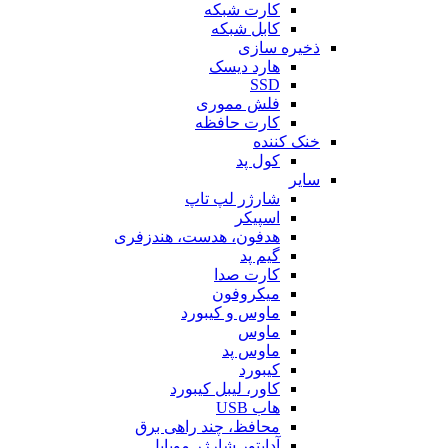
کارت شبکه
کابل شبکه
ذخیره سازی
هارد دیسک
SSD
فلش مموری
کارت حافظه
خنک کننده
کول پد
سایر
شارژر لپ تاپ
اسپیکر
هدفون، هدست، هندزفری
گیم پد
کارت صدا
میکروفون
ماوس و کیبورد
ماوس
ماوس پد
کیبورد
کاور، لیبل کیبورد
هاب USB
محافظ، چند راهی برق
آداپتور شارژر موبایل